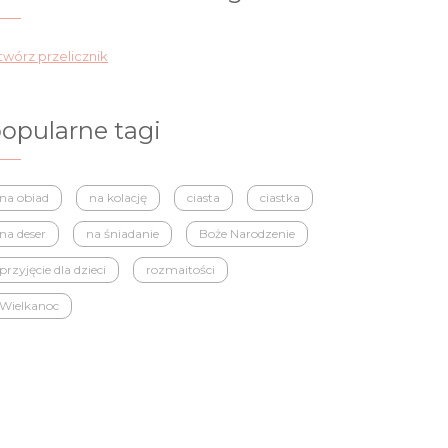
wórz przelicznik
opularne tagi
na obiad
na kolację
ciasta
ciastka
na deser
na śniadanie
Boże Narodzenie
przyjęcie dla dzieci
rozmaitości
Wielkanoc