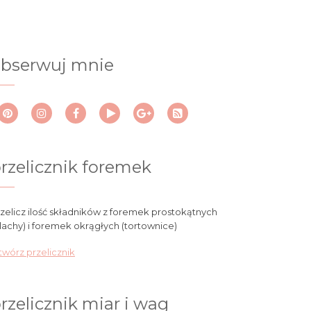
bserwuj mnie
rzelicznik foremek
zelicz ilość składników z foremek prostokątnych
lachy) i foremek okrągłych (tortownice)
wórz przelicznik
rzelicznik miar i wag