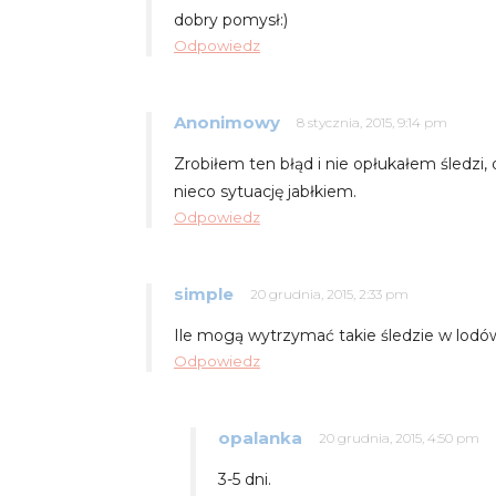
dobry pomysł:)
Odpowiedz
Anonimowy
8 stycznia, 2015, 9:14 pm
Zrobiłem ten błąd i nie opłukałem śledzi,
nieco sytuację jabłkiem.
Odpowiedz
simple
20 grudnia, 2015, 2:33 pm
Ile mogą wytrzymać takie śledzie w lod
Odpowiedz
opalanka
20 grudnia, 2015, 4:50 pm
3-5 dni.