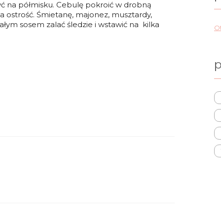
żyć na półmisku. Cebulę pokroić w drobną
iła ostrość. Śmietanę, majonez, musztardy,
łym sosem zalać śledzie i wstawić na kilka
Ot
p