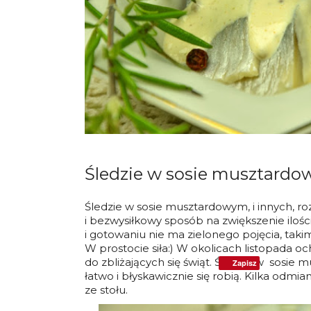
Śledzie w sosie musztard
Śledzie w sosie musztardowym, i innych, r
i bezwysiłkowy sposób na zwiększenie ilości
i gotowaniu nie ma zielonego pojęcia, taki
W prostocie siła:) W okolicach listopada o
do zbliżających się świąt. Śledzie w sosi
Zapisz
łatwo i błyskawicznie się robią. Kilka odmia
ze stołu.