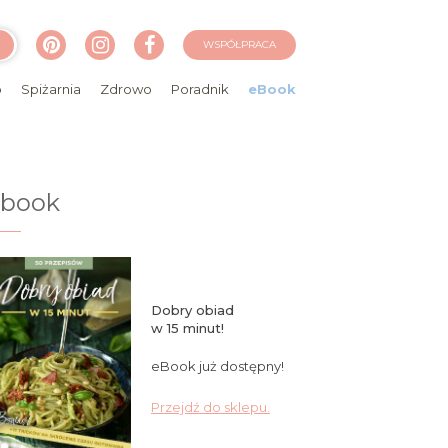
WSPÓŁPRACA
o
Spiżarnia
Zdrowo
Poradnik
eBook
ebook
Dobry obiad
w 15 minut!
eBook już dostępny!
Przejdź do sklepu.