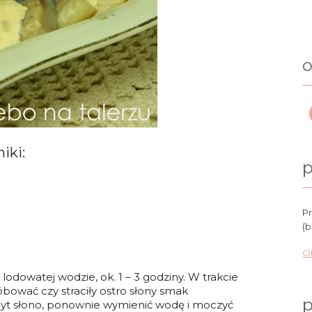
o
niki:
p
Pr
(b
Ot
odowatej wodzie, ok. 1 – 3 godziny. W trakcie
ować czy straciły ostro słony smak
p
byt słono, ponownie wymienić wodę i moczyć