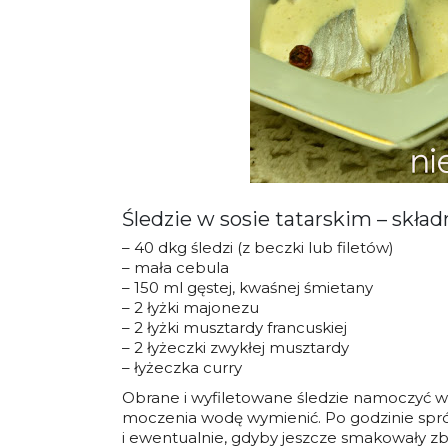
Śledzie w sosie tatarskim – skład
– 40 dkg śledzi (z beczki lub filetów)
– mała cebula
– 150 ml gęstej, kwaśnej śmietany
– 2 łyżki majonezu
– 2 łyżki musztardy francuskiej
– 2 łyżeczki zwykłej musztardy
– łyżeczka curry
Obrane i wyfiletowane śledzie namoczyć w l
moczenia wodę wymienić. Po godzinie sprób
i ewentualnie, gdyby jeszcze smakowały z