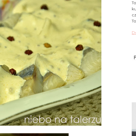
To
ku
cz
To
Do