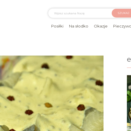
SZUKAJ
Posiłki
Na słodko
Okazje
Pieczyw