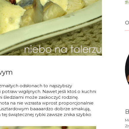
o
owym
ozmaitych odsłonach to najszybszy
 potraw wigilijnych. Nawet jeśli ktoś o kuchni
mi śledziami może zaskoczyć rodzinę.
chota na nie wzrasta wprost proporcjonalnie
e musztardowym baaaardzo dobrze smakują,
B
n tej świątecznej rybki zawsze znika szybko
Mó
Zr