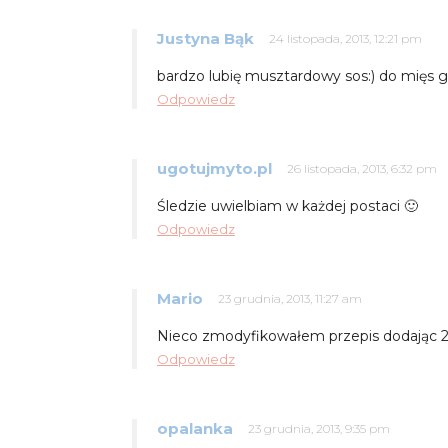
Justyna Bąk
24 listopada, 2013, 12:21 pm
bardzo lubię musztardowy sos:) do mięs gri
Odpowiedz
ugotujmyto.pl
26 listopada, 2013, 6:32 pm
Śledzie uwielbiam w każdej postaci 🙂
Odpowiedz
Mario
23 grudnia, 2013, 11:27 am
Nieco zmodyfikowałem przepis dodając 2 
Odpowiedz
opalanka
23 grudnia, 2013, 9:35 pm