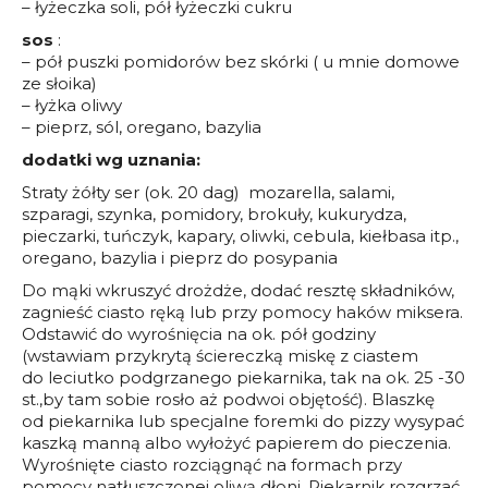
– łyżeczka soli, pół łyżeczki cukru
sos
:
– pół puszki pomidorów bez skórki ( u mnie domowe
ze słoika)
– łyżka oliwy
– pieprz, sól, oregano, bazylia
dodatki wg uznania:
Straty żółty ser (ok. 20 dag) mozarella, salami,
szparagi, szynka, pomidory, brokuły, kukurydza,
pieczarki, tuńczyk, kapary, oliwki, cebula, kiełbasa itp.,
oregano, bazylia i pieprz do posypania
Do mąki wkruszyć drożdże, dodać resztę składników,
zagnieść ciasto ręką lub przy pomocy haków miksera.
Odstawić do wyrośnięcia na ok. pół godziny
(wstawiam przykrytą ściereczką miskę z ciastem
do leciutko podgrzanego piekarnika, tak na ok. 25 -30
st.,by tam sobie rosło aż podwoi objętość). Blaszkę
od piekarnika lub specjalne foremki do pizzy wysypać
kaszką manną albo wyłożyć papierem do pieczenia.
Wyrośnięte ciasto rozciągnąć na formach przy
pomocy natłuszczonej oliwą dłoni. Piekarnik rozgrzać