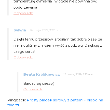
temperaturę dymienia i w ogóle nie powinna być
podgrzewana
Odpowiedz
Sylwia
14 maja, 2019, 3:22 pm
Dzięki temu przepisowi zrobiłam tak dobrą pizzę, że
nie mogliśmy z mężem wyjść z podziwu. Dziękuję z
czego serca!
Odpowiedz
Beata Królikiewicz
15 maja, 2019, 7:15 am
Bardzo się cieszę:)
Odpowiedz
Pingback:
Prosty placek serowy z patelni - niebo na
talerzu