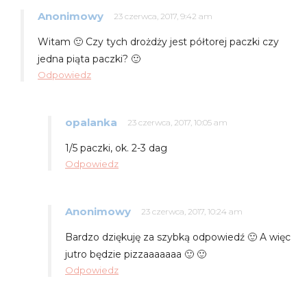
Anonimowy
23 czerwca, 2017, 9:42 am
Witam 🙂 Czy tych drożdży jest półtorej paczki czy
jedna piąta paczki? 🙂
Odpowiedz
opalanka
23 czerwca, 2017, 10:05 am
1/5 paczki, ok. 2-3 dag
Odpowiedz
Anonimowy
23 czerwca, 2017, 10:24 am
Bardzo dziękuję za szybką odpowiedź 🙂 A więc
jutro będzie pizzaaaaaaa 🙂 🙂
Odpowiedz