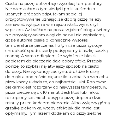
Ciasto na pizzę potrzebuje wysokiej temperatury.
Nie wiedziałam o tym kiedyś i po kilku średnio
udanych próbach odpuściłam sobie jej
przygotowywanie uznając, że dobrą pizzę należy
zamawiać wyłącznie w miejscu właściwym, czyli
w pizzerii. Aż trafiłam na posta w jakimś blogu (wtedy
nie przywiązywałam wagi do nazw i nie zapisałam),
gdzie autorka pisała o koniecznie wysokiej
temperaturze pieczenia. I o tym, że pizza zyskuje
chrupkość spodu, kiedy podsypiemy blaszkę kaszką
manną. A sama odkryłam, że wyłożenie blaszki
papierem do pieczenia daje dobry efekt. Przepis
poniżej to szybki i najłatwiejszy sposób na ciasto
do pizzy. Nie wykonuję zaczynu, drożdże kruszę
do mąki a ono rośnie pięknie ile trzeba. Na wierzchu
pizzy każdy układa to, co najbardziej lubi. Ponieważ
piekarnik jest rozgrzany do najwyższej temperatury,
pizza piecze się ok.10 minut. Jeśli ktoś lubi lekko
roztopiony ser, niech posypie pizzę dopiero dwie
minuty przed końcem pieczenia. Albo wyłączy górną
grzałkę piekarnika, wtedy efekt jak dla mnie jest
optymalny. Tym razem dodałam do pizzy zielone