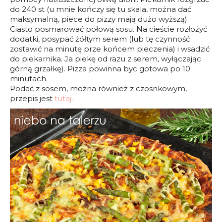
do 240 st (u mnie kończy się tu skala, można dać
maksymalną, piece do pizzy mają dużo wyższą).
Ciasto posmarować połową sosu. Na cieście rozłożyć
dodatki, posypać żółtym serem (lub tę czynność
zostawić na minutę prze końcem pieczenia) i wsadzić
do piekarnika. Ja piekę od razu z serem, wyłączając
górną grzałkę). Pizza powinna byc gotowa po 10
minutach.
Podać z sosem, można również z czosnkowym,
przepis jest
tutaj
.