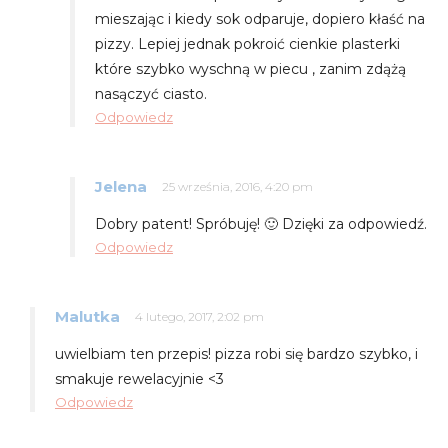
mieszając i kiedy sok odparuje, dopiero kłaść na
pizzy. Lepiej jednak pokroić cienkie plasterki
które szybko wyschną w piecu , zanim zdążą
nasączyć ciasto.
Odpowiedz
Jelena
25 września, 2016, 4:20 pm
Dobry patent! Spróbuję! 🙂 Dzięki za odpowiedź.
Odpowiedz
Malutka
4 lutego, 2017, 2:02 pm
uwielbiam ten przepis! pizza robi się bardzo szybko, i
smakuje rewelacyjnie <3
Odpowiedz