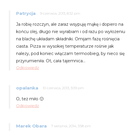
Patrycja
9 czerwca, 2013, 8:32 pm
Ja robię rozczyn, ale zaraz wsypuję mąkę i dopiero na
końcu olej, długo nie wyrabiam i od razu po wyłożeniu
na blachę układam składniki. Omijam fazę rośnięcia
ciasta. Pizza w wysokiej temperaturze rośnie jak
należy, pod koniec włączam termoobieg, by nieco się
przyrumieniła. Ot, cała tajemnica…
Odpowiedz
opalanka
10 czerwca, 2013, 3:09 pm
O, też miło 🙂
Odpowiedz
Marek Obara
7 sierpnia, 2014, 3:58 pm