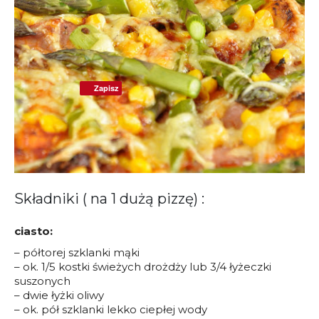
Zapisz
Składniki ( na 1 dużą pizzę) :
ciasto:
– półtorej szklanki mąki
– ok. 1/5 kostki świeżych drożdży lub 3/4 łyżeczki
suszonych
– dwie łyżki oliwy
– ok. pół szklanki lekko ciepłej wody