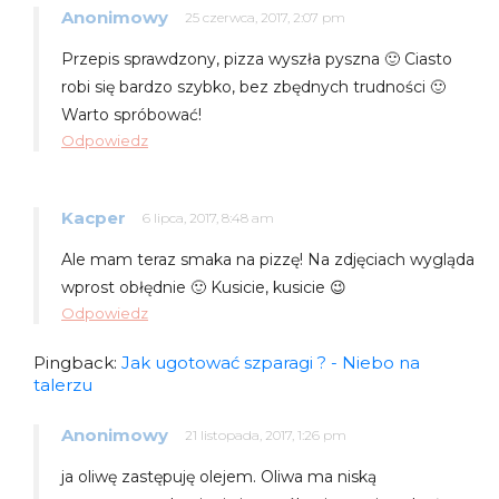
Anonimowy
25 czerwca, 2017, 2:07 pm
Przepis sprawdzony, pizza wyszła pyszna 🙂 Ciasto
robi się bardzo szybko, bez zbędnych trudności 🙂
Warto spróbować!
Odpowiedz
Kacper
6 lipca, 2017, 8:48 am
Ale mam teraz smaka na pizzę! Na zdjęciach wygląda
wprost obłędnie 🙂 Kusicie, kusicie 😉
Odpowiedz
Pingback:
Jak ugotować szparagi ? - Niebo na
talerzu
Anonimowy
21 listopada, 2017, 1:26 pm
ja oliwę zastępuję olejem. Oliwa ma niską