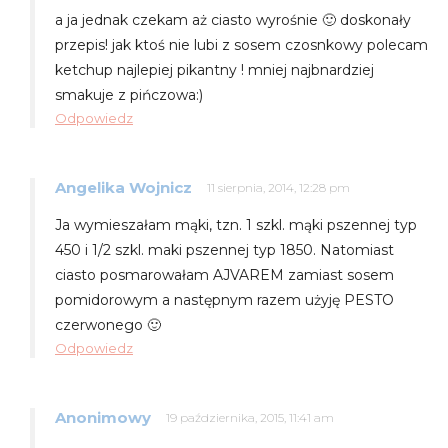
a ja jednak czekam aż ciasto wyrośnie 🙂 doskonały
przepis! jak ktoś nie lubi z sosem czosnkowy polecam
ketchup najlepiej pikantny ! mniej najbnardziej
smakuje z pińczowa:)
Odpowiedz
Angelika Wojnicz
11 sierpnia, 2014, 12:28 pm
Ja wymieszałam mąki, tzn. 1 szkl. mąki pszennej typ
450 i 1/2 szkl. maki pszennej typ 1850. Natomiast
ciasto posmarowałam AJVAREM zamiast sosem
pomidorowym a następnym razem użyję PESTO
czerwonego 🙂
Odpowiedz
Anonimowy
19 października, 2015, 11:41 am