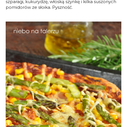
szparagi, kukurydzę, włoską szynkę i kilka suszonych
pomidorów ze słoika. Pyszność.