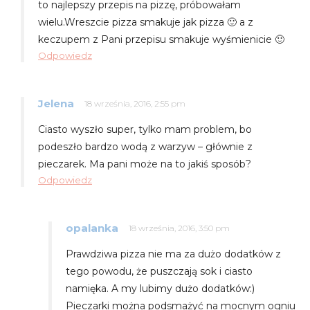
to najlepszy przepis na pizzę, próbowałam
wielu.Wreszcie pizza smakuje jak pizza 🙂 a z
keczupem z Pani przepisu smakuje wyśmienicie 🙂
Odpowiedz
Jelena
18 września, 2016, 2:55 pm
Ciasto wyszło super, tylko mam problem, bo
podeszło bardzo wodą z warzyw – głównie z
pieczarek. Ma pani może na to jakiś sposób?
Odpowiedz
opalanka
18 września, 2016, 3:50 pm
Prawdziwa pizza nie ma za dużo dodatków z
tego powodu, że puszczają sok i ciasto
namięka. A my lubimy dużo dodatków:)
Pieczarki można podsmażyć na mocnym ogniu