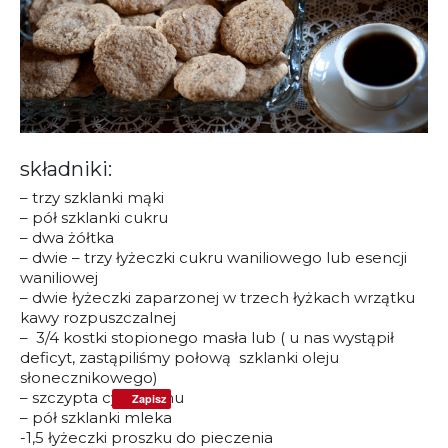
składniki:
– trzy szklanki mąki
– pół szklanki cukru
– dwa żółtka
– dwie – trzy łyżeczki cukru waniliowego lub esencji
waniliowej
– dwie łyżeczki zaparzonej w trzech łyżkach wrzątku
kawy rozpuszczalnej
– 3/4 kostki stopionego masła lub ( u nas wystąpił
deficyt, zastąpiliśmy połową szklanki oleju
słonecznikowego)
– szczypta cynamonu
Zapisz
– pół szklanki mleka
-1,5 łyżeczki proszku do pieczenia