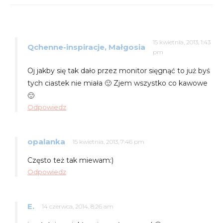
15 kwietnia, 2013, 1:43
Qchenne-inspiracje, Małgosia
pm
Oj jakby się tak dało przez monitor sięgnąć to już byś
tych ciastek nie miała 🙂 Zjem wszystko co kawowe
🙂
Odpowiedz
opalanka
15 kwietnia, 2013, 7:46 pm
Często też tak miewam:)
Odpowiedz
E.
14 czerwca, 2014, 8:26 am