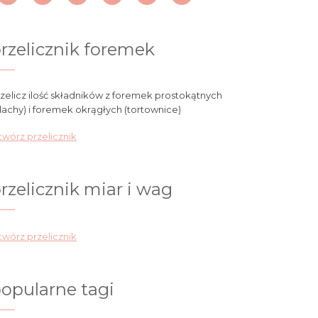
rzelicznik foremek
zelicz ilość składników z foremek prostokątnych
lachy) i foremek okrągłych (tortownice)
wórz przelicznik
rzelicznik miar i wag
wórz przelicznik
opularne tagi