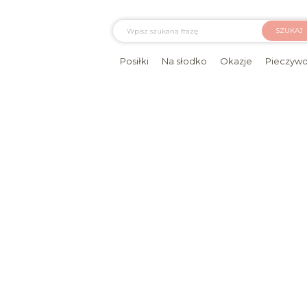
SZUKAJ
Posiłki
Na słodko
Okazje
Pieczyw