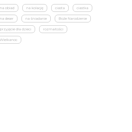
na obiad
na kolację
ciasta
ciastka
na deser
na śniadanie
Boże Narodzenie
przyjęcie dla dzieci
rozmaitości
Wielkanoc