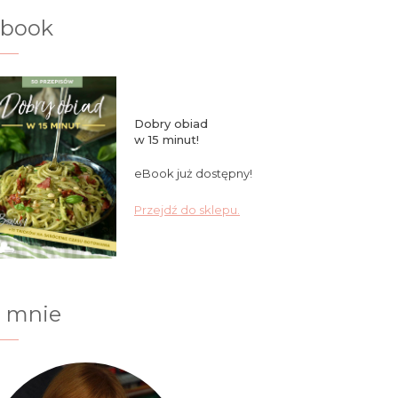
ebook
Dobry obiad
w 15 minut!
eBook już dostępny!
Przejdź do sklepu.
 mnie