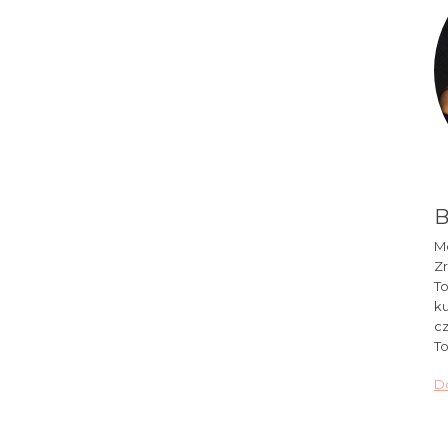
B
Mó
Zr
To
ku
cz
To
Do