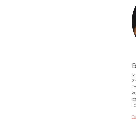
B
Mó
Zr
To
ku
cz
To
Do