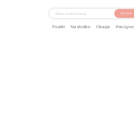
SZUKAJ
Posiłki
Na słodko
Okazje
Pieczyw