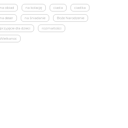
na obiad
na kolację
ciasta
ciastka
na deser
na śniadanie
Boże Narodzenie
przyjęcie dla dzieci
rozmaitości
Wielkanoc