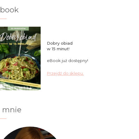
ebook
Dobry obiad
w 15 minut!
eBook już dostępny!
Przejdź do sklepu.
 mnie