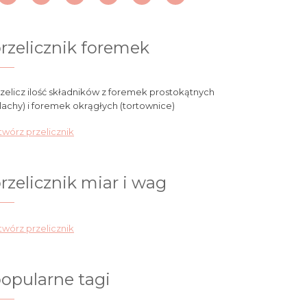
rzelicznik foremek
zelicz ilość składników z foremek prostokątnych
lachy) i foremek okrągłych (tortownice)
wórz przelicznik
rzelicznik miar i wag
wórz przelicznik
opularne tagi