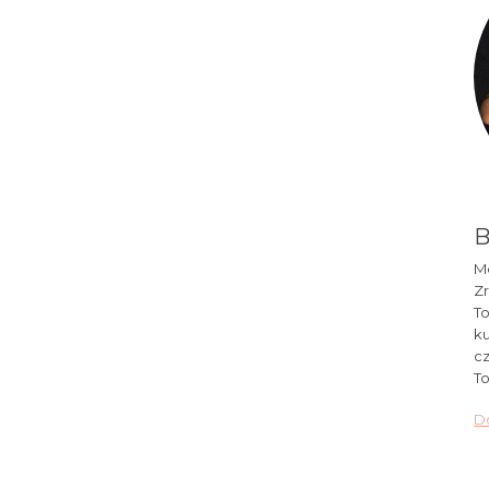
B
Mó
Zr
To
ku
cz
To
Do