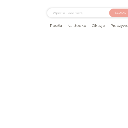
SZUKAJ
Posiłki
Na słodko
Okazje
Pieczyw