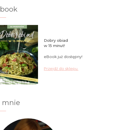
ebook
Dobry obiad
w 15 minut!
eBook już dostępny!
Przejdź do sklepu.
 mnie