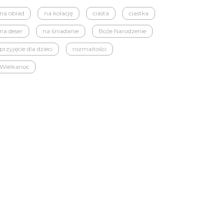
na obiad
na kolację
ciasta
ciastka
na deser
na śniadanie
Boże Narodzenie
przyjęcie dla dzieci
rozmaitości
Wielkanoc