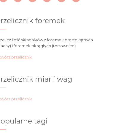
rzelicznik foremek
zelicz ilość składników z foremek prostokątnych
lachy) i foremek okrągłych (tortownice)
wórz przelicznik
rzelicznik miar i wag
wórz przelicznik
opularne tagi