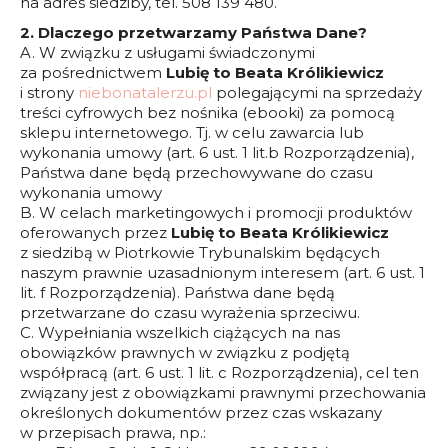
na adres siedziby, tel. 508 139 480.
2. Dlaczego przetwarzamy Państwa Dane?
A. W związku z usługami świadczonymi
za pośrednictwem
Lubię to Beata Królikiewicz
i strony
niebonatalerzu.pl
polegającymi na sprzedaży
treści cyfrowych bez nośnika (ebooki) za pomocą
sklepu internetowego. Tj. w celu zawarcia lub
wykonania umowy (art. 6 ust. 1 lit.b Rozporządzenia),
Państwa dane będą przechowywane do czasu
wykonania umowy
B. W celach marketingowych i promocji produktów
oferowanych przez
Lubię to Beata Królikiewicz
z siedzibą w Piotrkowie Trybunalskim będących
naszym prawnie uzasadnionym interesem (art. 6 ust. 1
lit. f Rozporządzenia). Państwa dane będą
przetwarzane do czasu wyrażenia sprzeciwu.
C. Wypełniania wszelkich ciążących na nas
obowiązków prawnych w związku z podjętą
współpracą (art. 6 ust. 1 lit. c Rozporządzenia), cel ten
związany jest z obowiązkami prawnymi przechowania
określonych dokumentów przez czas wskazany
w przepisach prawa, np.: