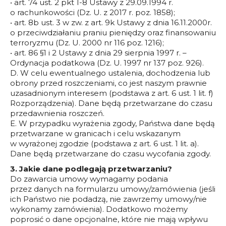
• art. 74 ust. 2 pkt 1-8 Ustawy z 29.09.1994 r.
o rachunkowości (Dz. U. z 2017 r. poz. 1858);
• art. 8b ust. 3 w zw. z art. 9k Ustawy z dnia 16.11.2000r.
o przeciwdziałaniu praniu pieniędzy oraz finansowaniu
terroryzmu (Dz. U. 2000 nr 116 poz. 1216);
• art. 86 §1 i 2 Ustawy z dnia 29 sierpnia 1997 r. –
Ordynacja podatkowa (Dz. U. 1997 nr 137 poz. 926).
D. W celu ewentualnego ustalenia, dochodzenia lub
obrony przed roszczeniami, co jest naszym prawnie
uzasadnionym interesem (podstawa z art. 6 ust. 1 lit. f)
Rozporządzenia). Dane będą przetwarzane do czasu
przedawnienia roszczeń.
E. W przypadku wyrażenia zgody, Państwa dane będą
przetwarzane w granicach i celu wskazanym
w wyrażonej zgodzie (podstawa z art. 6 ust. 1 lit. a).
Dane będą przetwarzane do czasu wycofania zgody.
3. Jakie dane podlegają przetwarzaniu?
Do zawarcia umowy wymagamy podania
przez danych na formularzu umowy/zamówienia (jeśli
ich Państwo nie podadzą, nie zawrzemy umowy/nie
wykonamy zamówienia). Dodatkowo możemy
poprosić o dane opcjonalne, które nie mają wpływu