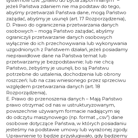
systemów tzw. „prawo do bycia zapomnianym” –
jeżeli Państwa zdaniem nie ma podstaw do tego,
abyśmy przetwarzali Państwa dane, mogą Państwo
zażądać, abyśmy je usunęli (art. 17 Rozporządzenia),
D. Prawo do ograniczenia przetwarzania danych
osobowych – mogą Państwo zażądać, abyśmy
ograniczyli przetwarzanie danych osobowych
wyłącznie do ich przechowywania lub wykonywania
uzgodnionych z Państwem działań, jeżeli posiadamy
nieprawidłowe dane na Państwa temat lub
przetwarzamy je bezpodstawnie; lub nie chcą
Państwo, żebyśmy je usunęli, bo są Państwu
potrzebne do ustalenia, dochodzenia lub obrony
roszczeń; lub na czas wniesionego przez sprzeciwu
względem przetwarzania danych (art. 18
Rozporządzenia),
E. Prawo do przenoszenia danych – Mają Państwo
prawo otrzymać od nas w ustrukturyzowanym,
powszechnie używanym formacie nadającym się
do odczytu maszynowego (np. format „.csv”) dane
osobowe dotyczące Państwa, w których posiadaniu
jesteśmy na podstawie umowy lub wyrażonej zgody.
Uprawnienie to będzie przysługiwało, gdy będziemy