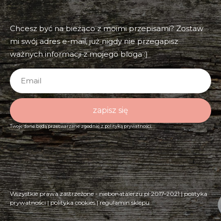
Chcesz być na bieżąco z moimi przepisami? Zostaw
mi swój adres e-mail, już nigdy nie przegapisz
ważnych informacji z mojego bloga :)
zapisz się
Twoje dane będą przetwarzane zgodnie z
polityką prywatności.
Wszystkie prawa zastrzeżone - niebonatalerzu.pl 2017-2021 |
polityka
prywatności
|
polityka cookies
|
regulamin sklepu