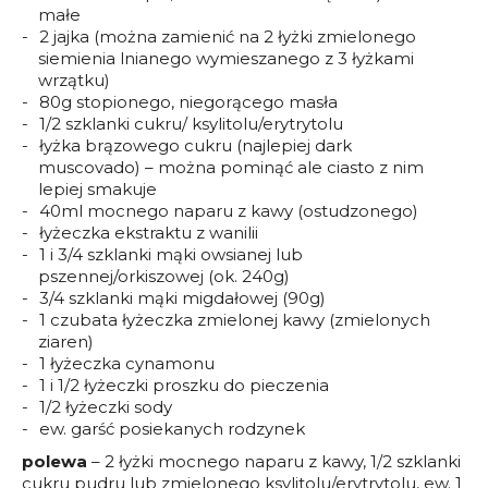
małe
2 jajka (można zamienić na 2 łyżki zmielonego
siemienia lnianego wymieszanego z 3 łyżkami
wrzątku)
80g stopionego, niegorącego masła
1/2 szklanki cukru/ ksylitolu/erytrytolu
łyżka brązowego cukru (najlepiej dark
muscovado) – można pominąć ale ciasto z nim
lepiej smakuje
40ml mocnego naparu z kawy (ostudzonego)
łyżeczka ekstraktu z wanilii
1 i 3/4 szklanki mąki owsianej lub
pszennej/orkiszowej (ok. 240g)
3/4 szklanki mąki migdałowej (90g)
1 czubata łyżeczka zmielonej kawy (zmielonych
ziaren)
1 łyżeczka cynamonu
1 i 1/2 łyżeczki proszku do pieczenia
1/2 łyżeczki sody
ew. garść posiekanych rodzynek
polewa
– 2 łyżki mocnego naparu z kawy, 1/2 szklanki
cukru pudru lub zmielonego ksylitolu/erytrytolu, ew. 1