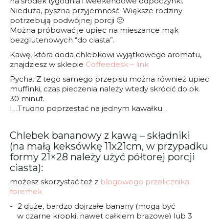
na środek tygodnia i weekendowe odpoczynki.
Nieduża, pyszna przyjemność. Większe rodziny
potrzebują podwójnej porcji 🙂
Można próbować je upiec na mieszance mąk
bezglutenowych “do ciasta”.
Kawę, która doda chlebkowi wyjątkowego aromatu,
znajdziesz w sklepie
Coffeedesk – link
Pycha. Z tego samego przepisu można również upiec
muffinki, czas pieczenia należy wtedy skrócić do ok.
30 minut.
I…Trudno poprzestać na jednym kawałku…
Chlebek bananowy z kawą – składniki
(na małą keksówkę 11x21cm, w przypadku
formy 21×28 należy użyć półtorej porcji
ciasta):
możesz skorzystać też z
blogowego przelicznika
foremek
2 duże, bardzo dojrzałe banany (mogą być
w czarne kropki, nawet całkiem brązowe) lub 3