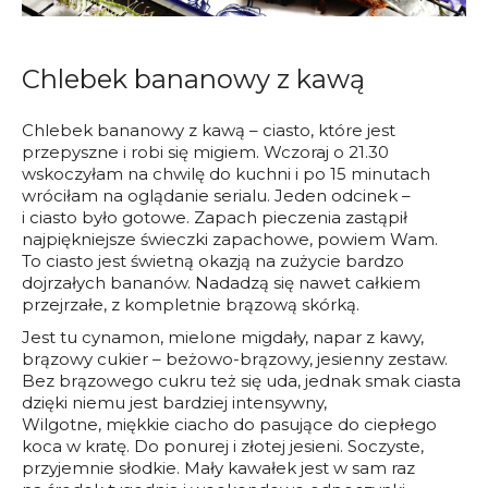
Chlebek bananowy z kawą
Chlebek bananowy z kawą – ciasto, które jest
przepyszne i robi się migiem. Wczoraj o 21.30
wskoczyłam na chwilę do kuchni i po 15 minutach
wróciłam na oglądanie serialu. Jeden odcinek –
i ciasto było gotowe. Zapach pieczenia zastąpił
najpiękniejsze świeczki zapachowe, powiem Wam.
To ciasto jest świetną okazją na zużycie bardzo
dojrzałych bananów. Nadadzą się nawet całkiem
przejrzałe, z kompletnie brązową skórką.
Jest tu cynamon, mielone migdały, napar z kawy,
brązowy cukier – beżowo-brązowy, jesienny zestaw.
Bez brązowego cukru też się uda, jednak smak ciasta
dzięki niemu jest bardziej intensywny,
Wilgotne, miękkie ciacho do pasujące do ciepłego
koca w kratę. Do ponurej i złotej jesieni. Soczyste,
przyjemnie słodkie. Mały kawałek jest w sam raz