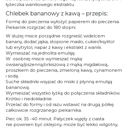
łyżeczka waniliowego ekstraktu
Chlebek bananowy z kawą – przepis:
Formę do pieczenia wyłożyć papierem do pieczenia.
Piekarnik rozgrzać do 180 stopni.
W dużej misce porządnie rozgnieść widelcem
banany, dodać jajka, stopione masło, cukier/ksylitol
lub erytrytol, napar z kawy i ekstrakt z wanilii.
Wymieszać na jednolita emulsję.
W osobnej misce wymieszać mąkę
owsianą/pszenną/orkiszową z mąką migdałową,
proszkiem do pieczenia, zmieloną kawą, cynamonem
i sodą.
Suche składniki wsypać do miski z płynną emulsją
bananową.
Wymieszać wszystko łyżką do połączenia składników.
Krótko i niedokładnie.
Przelać do formy i od razu wstawić na drugą półkę
całkowicie rozgrzanego piekarnika.
Piec ok. 35 -40 minut. Patyczek wyjęty z ciasta
nie powinien być oklejony, może być lekko wilgotny,