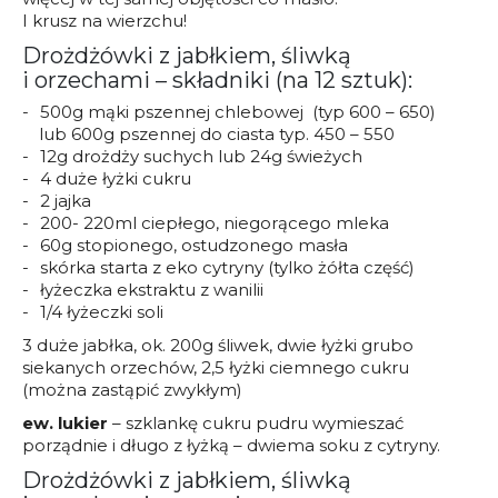
I krusz na wierzchu!
Drożdżówki z jabłkiem, śliwką
i orzechami – składniki (na 12 sztuk):
500g mąki pszennej chlebowej (typ 600 – 650)
lub 600g pszennej do ciasta typ. 450 – 550
12g drożdży suchych lub 24g świeżych
4 duże łyżki cukru
2 jajka
200- 220ml ciepłego, niegorącego mleka
60g stopionego, ostudzonego masła
skórka starta z eko cytryny (tylko żółta część)
łyżeczka ekstraktu z wanilii
1/4 łyżeczki soli
3 duże jabłka, ok. 200g śliwek, dwie łyżki grubo
siekanych orzechów, 2,5 łyżki ciemnego cukru
(można zastąpić zwykłym)
ew. lukier
– szklankę cukru pudru wymieszać
porządnie i długo z łyżką – dwiema soku z cytryny.
Drożdżówki z jabłkiem, śliwką