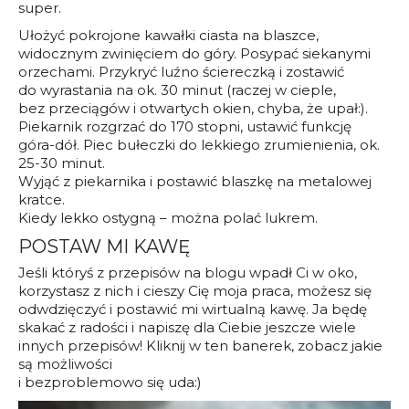
super.
Ułożyć pokrojone kawałki ciasta na blaszce,
widocznym zwinięciem do góry. Posypać siekanymi
orzechami. Przykryć luźno ściereczką i zostawić
do wyrastania na ok. 30 minut (raczej w cieple,
bez przeciągów i otwartych okien, chyba, że upał:).
Piekarnik rozgrzać do 170 stopni, ustawić funkcję
góra-dół. Piec bułeczki do lekkiego zrumienienia, ok.
25-30 minut.
Wyjąć z piekarnika i postawić blaszkę na metalowej
kratce.
Kiedy lekko ostygną – można polać lukrem.
POSTAW MI KAWĘ
Jeśli któryś z przepisów na blogu wpadł Ci w oko,
korzystasz z nich i cieszy Cię moja praca, możesz się
odwdzięczyć i postawić mi wirtualną kawę. Ja będę
skakać z radości i napiszę dla Ciebie jeszcze wiele
innych przepisów! Kliknij w ten banerek, zobacz jakie
są możliwości
i bezproblemowo się uda:)