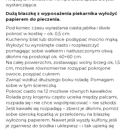
wystarczająca.
Dużą blaszkę z wyposażenia piekarnika wyłożyć
papierem do pieczenia.
Pod koniec czasu wyrastania ciasta jabłka i śliwki
pokroić w kostkę – ok. 0,5 cm.
Kuchenny blat lub stolnice podsypać mocno mąką.
Wyłożyć tu wyrośnięte ciasto i rozpłaszczyć
pomagając sobie wałkiem i natłuszczonymi oliwą
dłońmi na prostokąt ok. 40×60 cm.
Na całej powierzchni, zostawiając wolny brzeg ok, 1,5
cm, możliwie równomiernie rozsypać pokrojone
owoce, posypać cukrem.
Zwinąć wzdłuż dłuższego boku roladę. Pomagam
sobie w tym ściereczką.
Pokroić ciasto na 12 możliwie równych kawałków.
Rolada przy krojeniu często ucieka między palcami,
rozpada się i nie chce współpracować – nie szkodzi.
Jeśli kawałki się rozpadają – zbierz je dłońmi, pomóż
sobie szeroką łopatką w przełożeniu na blaszkę
wyłożoną papierem. Nawet jeśli wyszły kulfony, jeśli
je zgarniesz do środka i uklepiesz – i tak upieką się