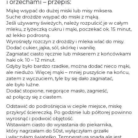
i orzechami – przepis:
Mąkę wsypać do dużej miski lub misy miksera.
Suche drożdże wsypać do miski z mąką.
Jeśli używamy świeżych, należy rozpuścić je w całym
mleku, z łyżeczką cukru i mąki, poczekać ok. 15 minut,
aż lekko podrosną.
Wyrośnięty rozczyn z drożdży i mleka wlać do misy.
Dodać cukier, jajka, sól, skórkę i wanilię.
Zagniatać ciasto ręcznie lub mikserem z końcówkami
haki ok. 10 – 12 minut.
Gdyby było bardzo rzadkie, można dodać nieco mąki,
ale niedużo. Więcej mąki – mniej puszyście na końcu,
zatem z wyczuciem, tyle by się dało zagniatać,
ale było luźne.
Dodać stopione, niegorące masło, zagnieść,
aż połączy się z ciastem.
Odstawić do podrośnięcia w ciepłe miejsce, miskę
przykryć ściereczką. Po godzinie lub półtorej powinno
wyrosnąć i podwoić objętość.
Wstawiam ciasto do wyrastania do piekarnika,
który nagrzałam do 50st, wyłączyłam grzałki
i włączyłam światełko. Temperatura spada ale jest