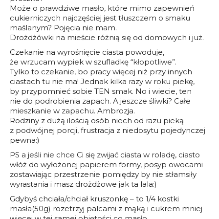
Może o prawdziwe masło, które mimo zapewnień
cukierniczych najczęściej jest tłuszczem o smaku
maślanym? Pojęcia nie mam.
Drożdżówki na mieście różnią się od domowych i już.
Czekanie na wyrośnięcie ciasta powoduje,
że wrzucam wypiek w szufladkę “kłopotliwe”.
Tylko to czekanie, bo pracy więcej niż przy innych
ciastach tu nie ma! Jednak kilka razy w roku piekę,
by przypomnieć sobie TEN smak. No i wiecie, ten
nie do podrobienia zapach. A jeszcze śliwki? Całe
mieszkanie w zapachu. Ambrozja.
Rodziny z dużą ilością osób niech od razu pieką
z podwójnej porcji, frustracja z niedosytu pojedynczej
pewna:)
PS a jeśli nie chce Ci się zwijać ciasta w roladę, ciasto
włóż do wyłożonej papierem formy, posyp owocami
zostawiając przestrzenie pomiędzy by nie stłamsiły
wyrastania i masz drożdżowe jak ta lala:)
Gdybyś chciała/chciał kruszonkę – to 1/4 kostki
masła(50g) rozetrzyj palcami z mąką i cukrem mniej
więcej w tej samej objętości co masło.