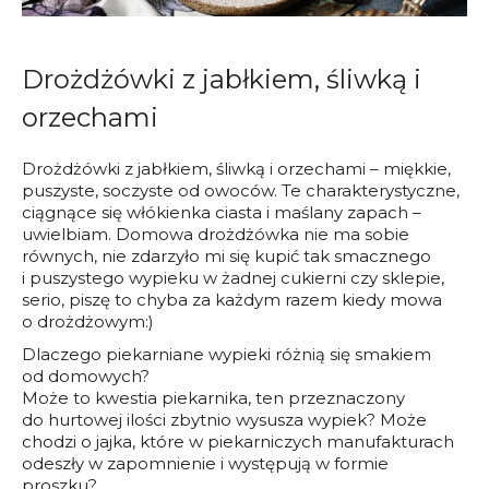
Drożdżówki z jabłkiem, śliwką i
orzechami
Drożdżówki z jabłkiem, śliwką i orzechami – miękkie,
puszyste, soczyste od owoców. Te charakterystyczne,
ciągnące się włókienka ciasta i maślany zapach –
uwielbiam. Domowa drożdżówka nie ma sobie
równych, nie zdarzyło mi się kupić tak smacznego
i puszystego wypieku w żadnej cukierni czy sklepie,
serio, piszę to chyba za każdym razem kiedy mowa
o drożdżowym:)
Dlaczego piekarniane wypieki różnią się smakiem
od domowych?
Może to kwestia piekarnika, ten przeznaczony
do hurtowej ilości zbytnio wysusza wypiek? Może
chodzi o jajka, które w piekarniczych manufakturach
odeszły w zapomnienie i występują w formie
proszku?