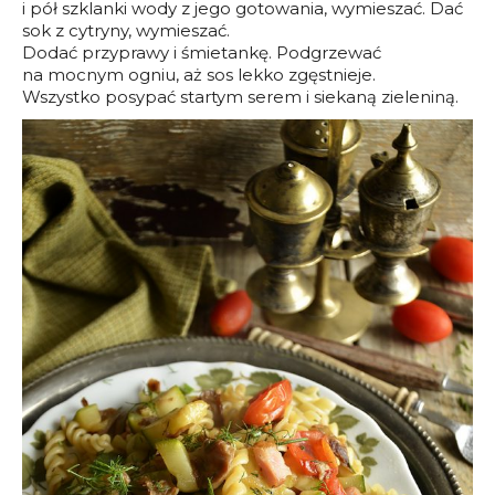
i pół szklanki wody z jego gotowania, wymieszać. Dać
sok z cytryny, wymieszać.
Dodać przyprawy i śmietankę. Podgrzewać
na mocnym ogniu, aż sos lekko zgęstnieje.
Wszystko posypać startym serem i siekaną zieleniną.