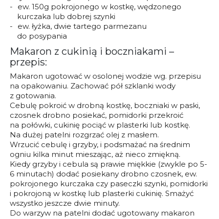
ew. 150g pokrojonego w kostkę, wędzonego
kurczaka lub dobrej szynki
ew. łyżka, dwie tartego parmezanu
do posypania
Makaron z cukinią i boczniakami –
przepis:
Makaron ugotować w osolonej wodzie wg. przepisu
na opakowaniu. Zachować pół szklanki wody
z gotowania.
Cebulę pokroić w drobną kostkę, boczniaki w paski,
czosnek drobno posiekać, pomidorki przekroić
na połówki, cukinię pociąć w plasterki lub kostkę.
Na dużej patelni rozgrzać olej z masłem.
Wrzucić cebulę i grzyby, i podsmażać na średnim
ogniu kilka minut mieszając, aż nieco zmiękną.
Kiedy grzyby i cebula są prawie miękkie (zwykle po 5-
6 minutach) dodać posiekany drobno czosnek, ew.
pokrojonego kurczaka czy paseczki szynki, pomidorki
i pokrojoną w kostkę lub plasterki cukinię. Smażyć
wszystko jeszcze dwie minuty.
Do warzyw na patelni dodać ugotowany makaron