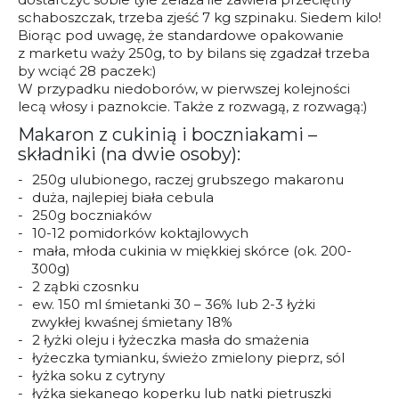
schaboszczak, trzeba zjeść 7 kg szpinaku. Siedem kilo!
Biorąc pod uwagę, że standardowe opakowanie
z marketu waży 250g, to by bilans się zgadzał trzeba
by wciąć 28 paczek:)
W przypadku niedoborów, w pierwszej kolejności
lecą włosy i paznokcie. Także z rozwagą, z rozwagą:)
Makaron z cukinią i boczniakami –
składniki (na dwie osoby):
250g ulubionego, raczej grubszego makaronu
duża, najlepiej biała cebula
250g boczniaków
10-12 pomidorków koktajlowych
mała, młoda cukinia w miękkiej skórce (ok. 200-
300g)
2 ząbki czosnku
ew. 150 ml śmietanki 30 – 36% lub 2-3 łyżki
zwykłej kwaśnej śmietany 18%
2 łyżki oleju i łyżeczka masła do smażenia
łyżeczka tymianku, świeżo zmielony pieprz, sól
łyżka soku z cytryny
łyżka siekanego koperku lub natki pietruszki