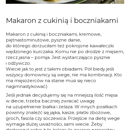
Makaron z cukinią i boczniakami
Makaron z cukinią i boczniakami, kremowe,
piętnastominutowe, pyszne danie,
do którego dorzuciłam też pokrojone kawałeczki
wędzonego kurczaka. Komu nie po drodze z mięsem,
rzecz jasna – pomija. Jest wystarczająco pysznie
i odżywczo.
Wiecie jak to jest z takimi obiadami. Pół biedy jeśli
wszyscy domownicy są wege, nie ma kombinacji. Kto
ma mięsożerców na stanie musi się nieco
nagimnastykować:)
Jeśli jednak decydujemy się na mniejszą ilość mięsa
w diecie, trzeba baczniej zwracać uwagę
na uzupełnienie białka i żelaza. W innych posiłkach
powinny znaleźć się jajka, kasze, płatki zbożowe,
groch, fasola czy soczewica. Przejście na dietę wege
wymaga dużej uważności, sami wiecie. Żeby
dostarczyć sobie tyle żelaza ile zawiera przeciętny