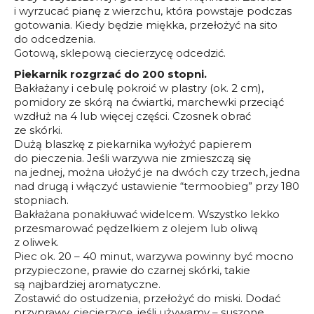
i wyrzucać pianę z wierzchu, która powstaje podczas
gotowania. Kiedy będzie miękka, przełożyć na sito
do odcedzenia.
Gotową, sklepową ciecierzycę odcedzić.
Piekarnik rozgrzać do 200 stopni.
Bakłażany i cebulę pokroić w plastry (ok. 2 cm),
pomidory ze skórą na ćwiartki, marchewki przeciąć
wzdłuż na 4 lub więcej części. Czosnek obrać
ze skórki.
Dużą blaszkę z piekarnika wyłożyć papierem
do pieczenia. Jeśli warzywa nie zmieszczą się
na jednej, można ułożyć je na dwóch czy trzech, jedna
nad drugą i włączyć ustawienie “termoobieg” przy 180
stopniach.
Bakłażana ponakłuwać widelcem. Wszystko lekko
przesmarować pędzelkiem z olejem lub oliwą
z oliwek.
Piec ok. 20 – 40 minut, warzywa powinny być mocno
przypieczone, prawie do czarnej skórki, takie
są najbardziej aromatyczne.
Zostawić do ostudzenia, przełożyć do miski. Dodać
przyprawy, ciecierzycę, jeśli używamy – suszone