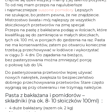
To od niej mam przepis na najulubieńsze
i najsmaczniejsze
suszone pomidory.
Lepszych
nie szukajcie, bo jestem pewna, że nie znajdziecie.
Mistrzostwo świata i mój najlepszy ze wszystkich
słoiczkowych przetworów na zimę specjał.
Przepis na pastę z bakłażana podaję w ilościach, które
kwalifikują się do zamknięcia w małych słoiczkach,
tych ok. 100 ml, w porcjach do zjedzenia na raz. Pasta
nie ma konserwantów, zatem po otwarciu koniecznie
trzeba ją przechowywać w lodówce i wykorzystać
w ciągu 3- 4 dni. Do zajadania na bieżąco,
bez pasteryzowania można zmniejszyć porcję
o połowę lub do 1/4.
Do pasteryzowania przetworów lepiej używać
nowych nakrętek, zwiększa to bezpieczeństwo
dobrego przechowywania przetworów. Stare często
wyginają się przy otwieraniu i nie trzymają należycie.
Pasta z bakłażana i pomidorów –
składniki (na ok. 8- 10 słoiczków 100ml) :
4 duże bakłażany (razem ok. 2 kg)