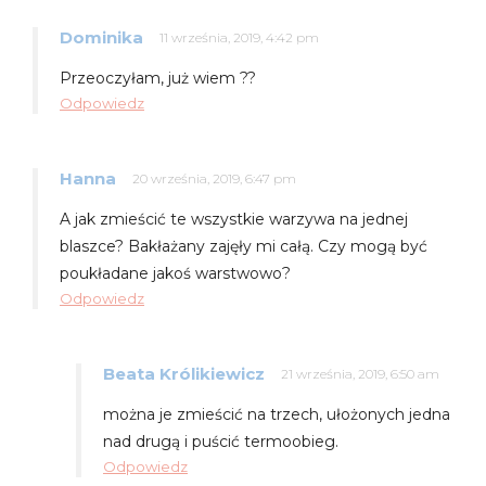
Dominika
11 września, 2019, 4:42 pm
Przeoczyłam, już wiem ??
Odpowiedz
Hanna
20 września, 2019, 6:47 pm
A jak zmieścić te wszystkie warzywa na jednej
blaszce? Bakłażany zajęły mi całą. Czy mogą być
poukładane jakoś warstwowo?
Odpowiedz
Beata Królikiewicz
21 września, 2019, 6:50 am
można je zmieścić na trzech, ułożonych jedna
nad drugą i puścić termoobieg.
Odpowiedz