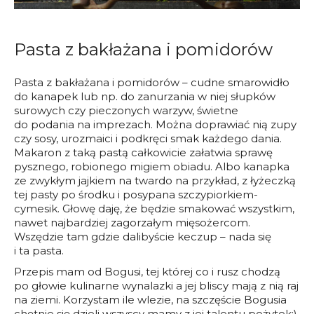
Pasta z bakłażana i pomidorów
Pasta z bakłażana i pomidorów – cudne smarowidło
do kanapek lub np. do zanurzania w niej słupków
surowych czy pieczonych warzyw, świetne
do podania na imprezach. Można doprawiać nią zupy
czy sosy, urozmaici i podkręci smak każdego dania.
Makaron z taką pastą całkowicie załatwia sprawę
pysznego, robionego migiem obiadu. Albo kanapka
ze zwykłym jajkiem na twardo na przykład, z łyżeczką
tej pasty po środku i posypana szczypiorkiem-
cymesik. Głowę daję, że będzie smakować wszystkim,
nawet najbardziej zagorzałym mięsożercom.
Wszędzie tam gdzie dalibyście keczup – nada się
i ta pasta.
Przepis mam od Bogusi, tej której co i rusz chodzą
po głowie kulinarne wynalazki a jej bliscy mają z nią raj
na ziemi. Korzystam ile wlezie, na szczęście Bogusia
chętnie się dzieli wszyscy mamy z jej talentu pożytek:).