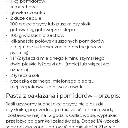
1 kg pomidorów
4 marchewki
główka czosnku
2 duże cebule
100 g ciecierzycy lub puszka czy słoik
gotowanej, gotowej ze sklepu
100 g włoskich orzechów
kilkanaście połówek suszonych pomidorów
z oleju (nie są konieczne ale będzie jeszcze
pyszniej)
1 i 1/2 łyżeczki mielonego kminu rzymskiego
dwie płaskie łyżeczki chili (mniej lub więcej wg.
uznania)
2 łyżeczki soli
łyżeczka czarnego, mielonego pieprzu
olej rzepakowy lub oliwa z oliwek
Pasta z bakłażana i pomidorów – przepis:
Jeśli używamy suchej ciecierzycy, nie z puszki
czy słoika, poprzedniego dnia zalać ją zimną wodą
i zostawić w niej na 12 godzin. Odlać wodę, wypłukać,
przełożyć do garnka i zalać świeżą. Dodać 1/4 łyżeczki
sody oczyszczonej i gotować do miękkości. Zbierać