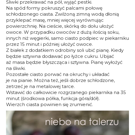
Śliwki przekrawać na pół, wyjąć pestki.
Na spód formy pokruszyć palcami połowę
schłodzonego ciasta. Zwilżoną zimną wodą dłonią
przyklepać masę, mniej więcej wyrównując
powierzchnię. Na cieście, skórką do dołu ułożyć
owoce. W przypadku owoców z dużą ilością soku,
innych niż węgierki, samo ciasto podpiec w piekarniku
przez 15 minut i później ułożyć owoce.
Z białek z dodatkiem odrobiny soli ubić pianę. Kiedy
będzie sztywna dodawać po łyżce cukru. Ubijać
aż masa będzie błyszcząca i sztywna. Pianę wyłożyć
na śliwki.
Pozostałe ciasto porwać na okruchy i układać
je na pianie. Można też, jeśli dobrze schłodzone,
zetrzeć je na metalowej tarce.
Wstawić do całkowicie rozgrzanego piekarnika na 35
minut (środkowa półka, funkcja góra/dół).
Wierzch ciasta powinien się zrumienić.