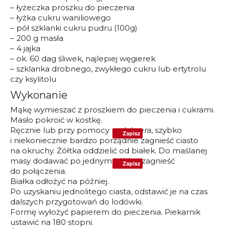
– łyżeczka proszku do pieczenia
– łyżka cukru waniliowego
– pół szklanki cukru pudru (100g)
– 200 g masła
– 4 jajka
– ok. 60 dag śliwek, najlepiej węgierek
– szklanka drobnego, zwykłego cukru lub ertytrolu
czy ksylitolu
Wykonanie
Mąkę wymieszać z proszkiem do pieczenia i cukrami.
Masło pokroić w kostkę.
Ręcznie lub przy pomocy malaksera, szybko
Zapisz
i niekoniecznie bardzo porządnie zagnieść ciasto
na okruchy. Żółtka oddzielić od białek. Do maślanej
masy dodawać po jednym żółtku, zagnieść
Zapisz
do połączenia.
Białka odłożyć na później.
Po uzyskaniu jednolitego ciasta, odstawić je na czas
dalszych przygotowań do lodówki.
Formę wyłożyć papierem do pieczenia. Piekarnik
ustawić na 180 stopni.