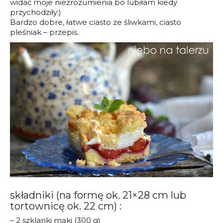
widać moje niezrozumienia bo lubiłam kiedy
przychodziły:)
Bardzo dobre, łatwe ciasto ze śliwkami, ciasto
pleśniak – przepis.
składniki (na formę ok. 21×28 cm lub
tortownicę ok. 22 cm) :
– 2 szklanki mąki (300 g)