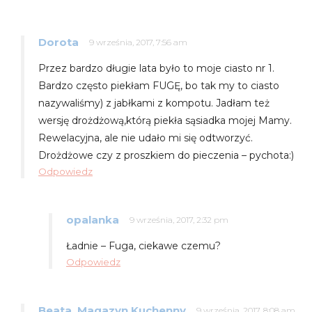
Dorota
9 września, 2017, 7:56 am
Przez bardzo długie lata było to moje ciasto nr 1.
Bardzo często piekłam FUGĘ, bo tak my to ciasto
nazywaliśmy) z jabłkami z kompotu. Jadłam też
wersję drożdżową,którą piekła sąsiadka mojej Mamy.
Rewelacyjna, ale nie udało mi się odtworzyć.
Drożdżowe czy z proszkiem do pieczenia – pychota:)
Odpowiedz
opalanka
9 września, 2017, 2:32 pm
Ładnie – Fuga, ciekawe czemu?
Odpowiedz
Beata, Magazyn Kuchenny
9 września, 2017, 8:08 am