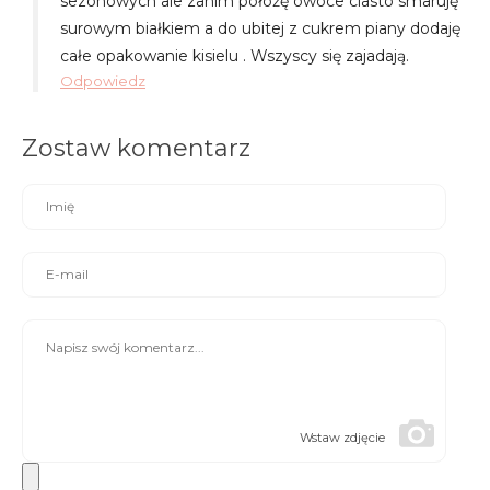
sezonowych ale zanim położę owoce ciasto smaruję
surowym białkiem a do ubitej z cukrem piany dodaję
całe opakowanie kisielu . Wszyscy się zajadają.
Odpowiedz
Zostaw komentarz
Wstaw zdjęcie