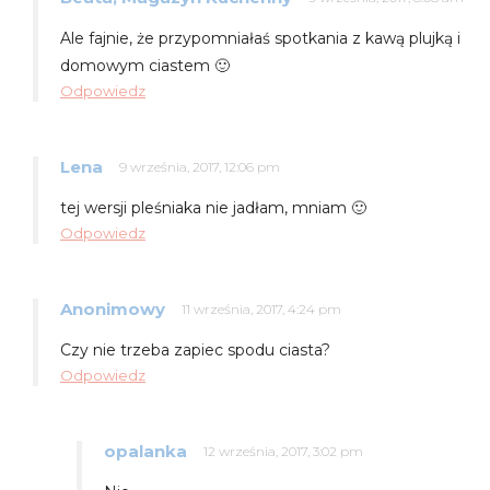
Ale fajnie, że przypomniałaś spotkania z kawą plujką i
domowym ciastem 🙂
Odpowiedz
Lena
9 września, 2017, 12:06 pm
tej wersji pleśniaka nie jadłam, mniam 🙂
Odpowiedz
Anonimowy
11 września, 2017, 4:24 pm
Czy nie trzeba zapiec spodu ciasta?
Odpowiedz
opalanka
12 września, 2017, 3:02 pm