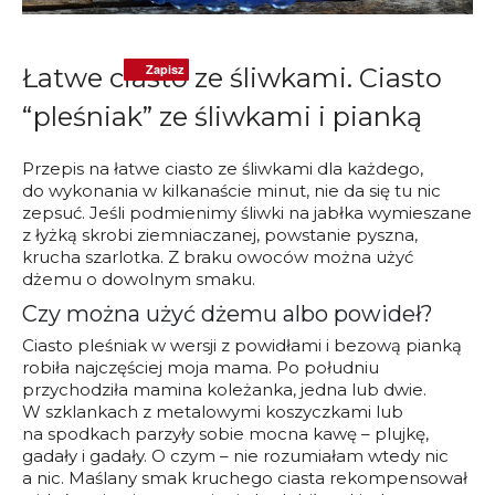
Zapisz
Zapisz
Zapisz
Łatwe ciasto ze śliwkami. Ciasto
“pleśniak” ze śliwkami i pianką
Przepis na łatwe ciasto ze śliwkami dla każdego,
do wykonania w kilkanaście minut, nie da się tu nic
zepsuć. Jeśli podmienimy śliwki na jabłka wymieszane
z łyżką skrobi ziemniaczanej, powstanie pyszna,
krucha szarlotka. Z braku owoców można użyć
dżemu o dowolnym smaku.
Czy można użyć dżemu albo powideł?
Ciasto pleśniak w wersji z powidłami i bezową pianką
robiła najczęściej moja mama. Po południu
przychodziła mamina koleżanka, jedna lub dwie.
W szklankach z metalowymi koszyczkami lub
na spodkach parzyły sobie mocna kawę – plujkę,
gadały i gadały. O czym – nie rozumiałam wtedy nic
a nic. Maślany smak kruchego ciasta rekompensował