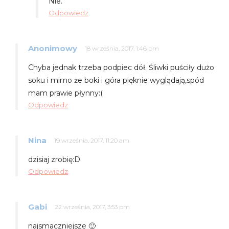
Nie.
Odpowiedz
Anonimowy
18 września, 2017, 1:46 pm
Chyba jednak trzeba podpiec dół. Śliwki puściły dużo
soku i mimo że boki i góra pięknie wyglądają,spód
mam prawie płynny:(
Odpowiedz
Nina
19 września, 2017, 11:20 am
dzisiaj zrobię:D
Odpowiedz
Gabi
22 września, 2017, 3:53 pm
najsmaczniejsze 🙂