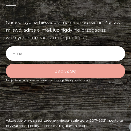
Chcesz być na bieżąco z moimi przepisami? Zostaw
mi swój adres e-mail, już nigdy nie przegapisz
ważnych informacji z mojego bloga :)
zapisz się
Twoje dane będą przetwarzane zgodnie z
polityką prywatności.
Wszystkie prawa zastrzeżone - niebonatalerzu.pl 2017-2021 |
polityka
prywatności
|
polityka cookies
|
regulamin sklepu