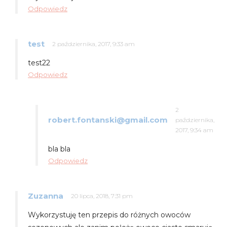
Odpowiedz
test
2 października, 2017, 9:33 am
test22
Odpowiedz
2
robert.fontanski@gmail.com
października,
2017, 9:34 am
bla bla
Odpowiedz
Zuzanna
20 lipca, 2018, 7:31 pm
Wykorzystuję ten przepis do różnych owoców