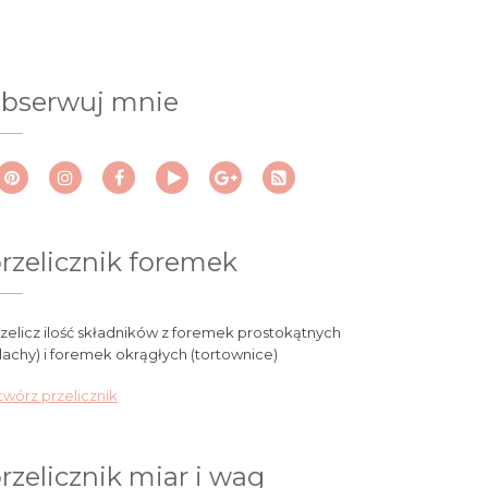
bserwuj mnie
rzelicznik foremek
zelicz ilość składników z foremek prostokątnych
lachy) i foremek okrągłych (tortownice)
wórz przelicznik
rzelicznik miar i wag