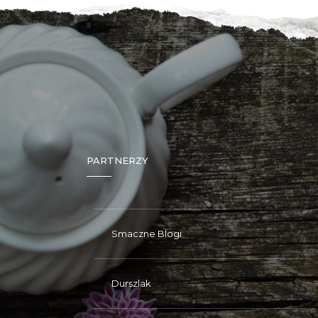
PARTNERZY
Smaczne Blogi
Durszlak