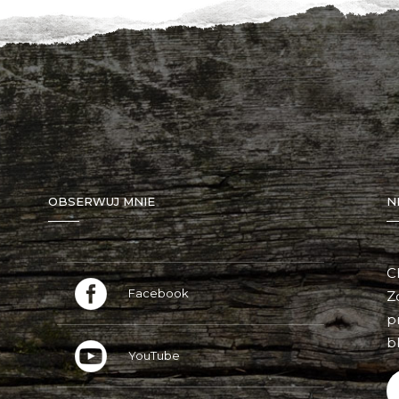
OBSERWUJ MNIE
N
C
Facebook
Z
p
bl
YouTube