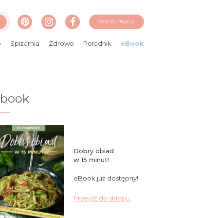
WSPÓŁPRACA
o
Spiżarnia
Zdrowo
Poradnik
eBook
ebook
Dobry obiad
w 15 minut!
eBook już dostępny!
Przejdź do sklepu.