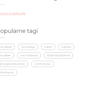
wórz przelicznik
opularne tagi
na obiad
na kolację
ciasta
ciastka
na deser
na śniadanie
Boże Narodzenie
przyjęcie dla dzieci
rozmaitości
Wielkanoc