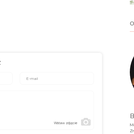
o
z
B
Wstaw zdjęcie
Mó
Zr