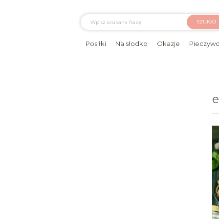
SZUKAJ
Posiłki
Na słodko
Okazje
Pieczyw