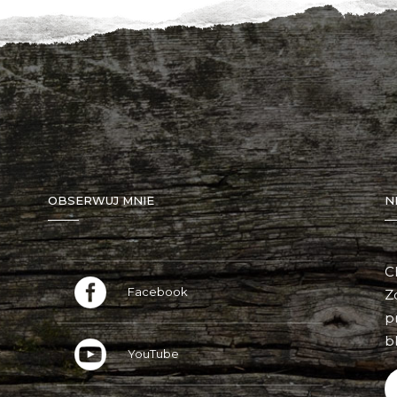
OBSERWUJ MNIE
N
C
Facebook
Z
p
bl
YouTube