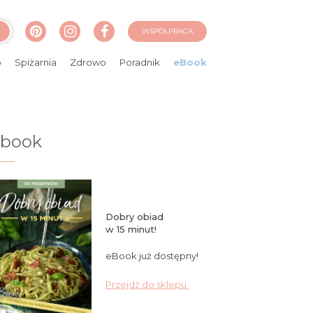
WSPÓŁPRACA
o
Spiżarnia
Zdrowo
Poradnik
eBook
ebook
Dobry obiad
w 15 minut!
eBook już dostępny!
Przejdź do sklepu.