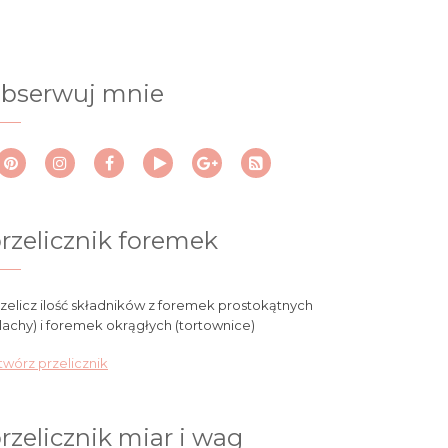
bserwuj mnie
rzelicznik foremek
zelicz ilość składników z foremek prostokątnych
lachy) i foremek okrągłych (tortownice)
wórz przelicznik
rzelicznik miar i wag