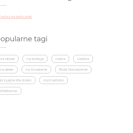
wórz przelicznik
opularne tagi
na obiad
na kolację
ciasta
ciastka
na deser
na śniadanie
Boże Narodzenie
przyjęcie dla dzieci
rozmaitości
Wielkanoc