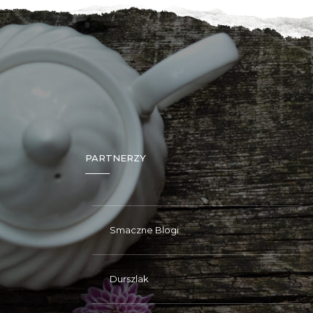
PARTNERZY
Smaczne Blogi
Durszlak