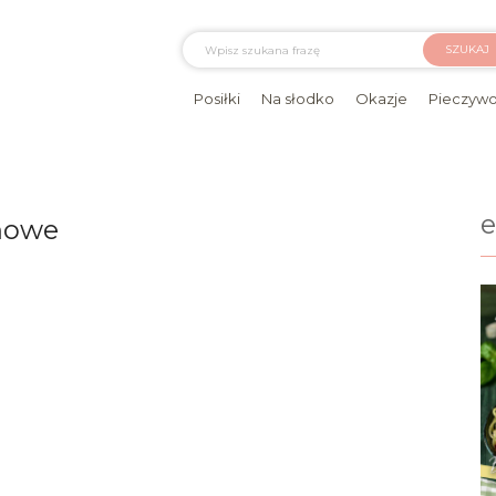
SZUKAJ
Posiłki
Na słodko
Okazje
Pieczyw
chowe