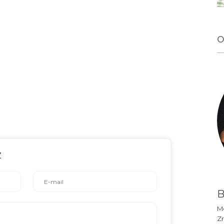
o
z
B
Mó
Zr