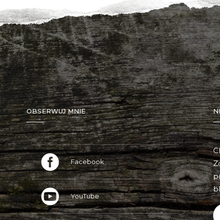
OBSERWUJ MNIE
N
C
Facebook
Z
p
bl
YouTube