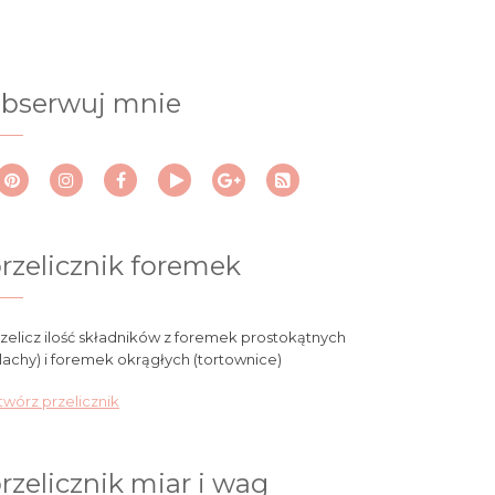
bserwuj mnie
rzelicznik foremek
zelicz ilość składników z foremek prostokątnych
lachy) i foremek okrągłych (tortownice)
wórz przelicznik
rzelicznik miar i wag