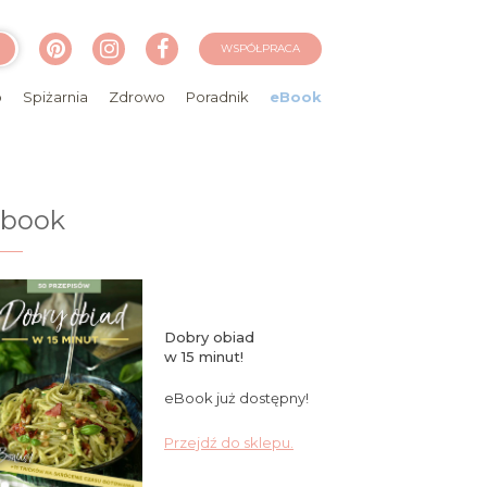
WSPÓŁPRACA
o
Spiżarnia
Zdrowo
Poradnik
eBook
ebook
Dobry obiad
w 15 minut!
eBook już dostępny!
Przejdź do sklepu.