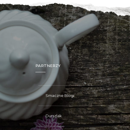
PARTNERZY
Smaczne Blogi
Durszlak