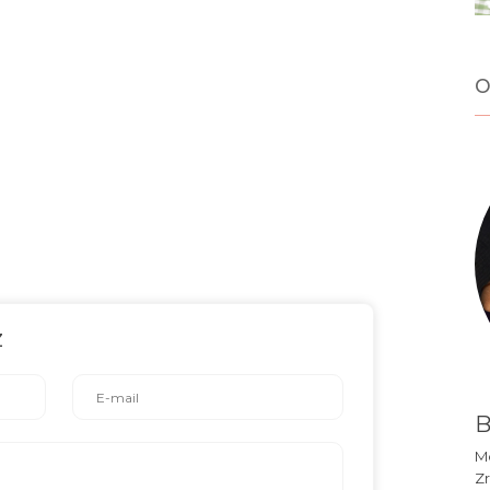
o
z
B
Mó
Zr