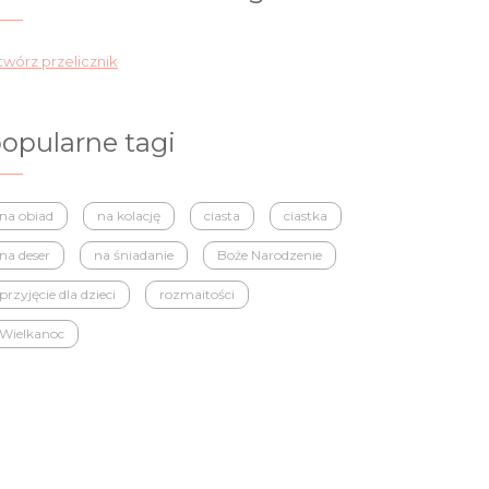
wórz przelicznik
opularne tagi
na obiad
na kolację
ciasta
ciastka
na deser
na śniadanie
Boże Narodzenie
przyjęcie dla dzieci
rozmaitości
Wielkanoc