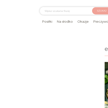
SZUKAJ
Posiłki
Na słodko
Okazje
Pieczyw