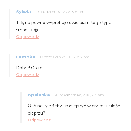
Sylwia
19 października, 2016, 8:16 pm
Tak, na pewno wypróbuje uwielbiam tego typu
smaczki 😀
Odpowiedz
Lampka
19 października, 2016, 9:57 pm
Dobre! Ostre.
Odpowiedz
opalanka
20 października, 2016, 7:15 am
O. A na tyle żeby zmniejszyć w przepisie ilość
pieprzu?
Odpowiedz