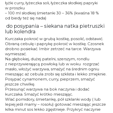
łyżki curry, łyżeczka soli, łyżeczka słodkiej papryki
w proszku
– 100 ml słodkiej śmietanki 30 – 36% (kwaśna 18 %
od biedy też się nada)
do posypania
– siekana natka pietruszki
lub kolendra
Kurczaka pokroić w grubą kostkę, posolić, odstawić.
Obraną cebulę i paprykę pokroić w kostkę. Czosnek
drobno posiekać. Imbir zetrzeć na tarce. Warzywa
wymieszać.
Na głębokiej, dużej patelni, szerszym, rondlu
z nieprzywierającą powłoką lub w woku rozgrzać
masło, włożyć warzywa, smażyć na średnim ogniu
mieszając aż cebula zrobi się szklista i lekko zmięknie.
Posypać cynamonem, curry, pieprzem, smażyć
jeszcze chwilkę.
Przesunąć warzywa na bok naczynia i dodać
kurczaka. Smażyć krótko mieszając.
Wlać pomidory, śmietankę, pół szklanki wody ( lub
lepiej jeśli mamy – rosołu) gotować mieszając jeszcze
kilka minut sos lekko zgęstnieje. Przykryć naczynie