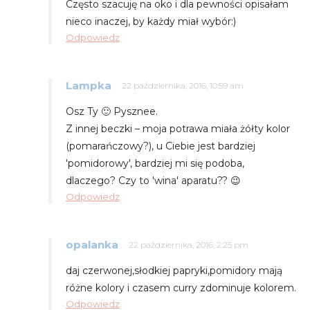
Często szacuję na oko i dla pewności opisałam
nieco inaczej, by każdy miał wybór:)
Odpowiedz
Lampka
22 października, 2016, 10:59 am
Osz Ty 🙂 Pysznee.
Z innej beczki – moja potrawa miała żółty kolor
(pomarańczowy?), u Ciebie jest bardziej
'pomidorowy', bardziej mi się podoba,
dlaczego? Czy to 'wina' aparatu?? 😉
Odpowiedz
opalanka
22 października, 2016, 2:25 pm
daj czerwonej,słodkiej papryki,pomidory mają
różne kolory i czasem curry zdominuje kolorem.
Odpowiedz