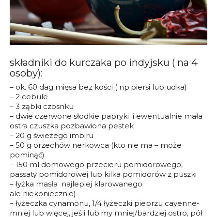
składniki do kurczaka po indyjsku ( na 4
osoby):
– ok. 60 dag mięsa bez kości ( np.piersi lub udka)
– 2 cebule
– 3 ząbki czosnku
– dwie czerwone słodkie papryki i ewentualnie mała
ostra czuszka pozbawiona pestek
– 20 g świeżego imbiru
– 50 g orzechów nerkowca (kto nie ma – może
pominąć)
– 150 ml domowego przecieru pomidorowego,
passaty pomidorowej lub kilka pomidorów z puszki
– łyżka masła najlepiej klarowanego
ale niekoniecznie)
– łyżeczka cynamonu, 1/4 łyżeczki pieprzu cayenne-
mniej lub więcej, jeśli lubimy mniej/bardziej ostro, pół