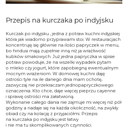
Przepis na kurczaka po indyjsku
Kurczak po indyjsku , jedna z potraw kuchni indyjskiej
która jak wiadomo przyprawami stoi. W restauracjach
koncentruję się głównie na ilości papryczek w menu,
bo hindusi mają zupełnie inną niż ja wrażliwość
kubków smakowych. Już jedna papryczka w spisie
potraw powoduje, że na wszelki wypadek pytam
o mleko czy jogurt, które zapobiegną ewentualnym
mocnym wrażeniom. W domowej kuchni daję
ostrości tyle na ile danego dnia mam ochotę,
zazwyczaj nie przekraczam jednopapryczkowego
oznaczenia. Kto chce, daje więcej pieprzu cayenne
i sprawę ostrości ma załatwioną.
Wykonanie całego dania nie zajmuje mi więcej niż pół
godziny a nadaje się na każda okoliczność, na zwykły
obiad czy na kolację z przyjaciółmi. Przepis
na kurczaka po indyjsku jest łatwy
i nie ma tu skomplikowanych czynności.