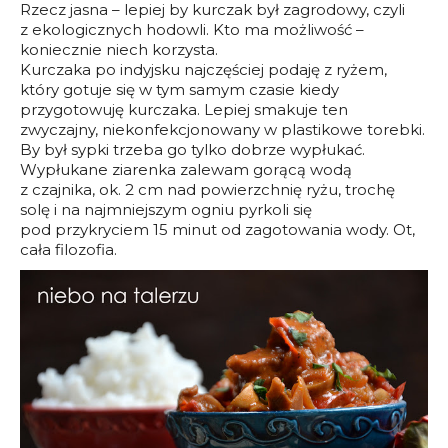
Rzecz jasna – lepiej by kurczak był zagrodowy, czyli
z ekologicznych hodowli. Kto ma możliwość –
koniecznie niech korzysta.
Kurczaka po indyjsku najczęściej podaję z ryżem,
który gotuje się w tym samym czasie kiedy
przygotowuję kurczaka. Lepiej smakuje ten
zwyczajny, niekonfekcjonowany w plastikowe torebki.
By był sypki trzeba go tylko dobrze wypłukać.
Wypłukane ziarenka zalewam gorącą wodą
z czajnika, ok. 2 cm nad powierzchnię ryżu, trochę
solę i na najmniejszym ogniu pyrkoli się
pod przykryciem 15 minut od zagotowania wody. Ot,
cała filozofia.