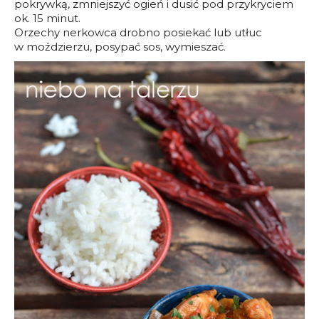
pokrywką, zmniejszyć ogień i dusić pod przykryciem
ok. 15 minut.
Orzechy nerkowca drobno posiekać lub utłuc
w moździerzu, posypać sos, wymieszać.