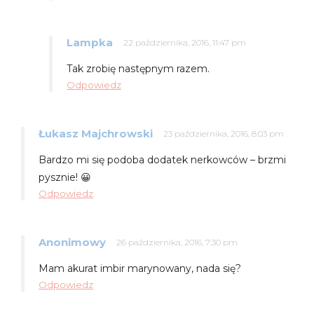
Lampka
22 października, 2016, 11:47 pm
Tak zrobię następnym razem.
Odpowiedz
Łukasz Majchrowski
23 października, 2016, 8:03 pm
Bardzo mi się podoba dodatek nerkowców – brzmi
pysznie! 😀
Odpowiedz
Anonimowy
26 października, 2016, 7:30 pm
Mam akurat imbir marynowany, nada się?
Odpowiedz