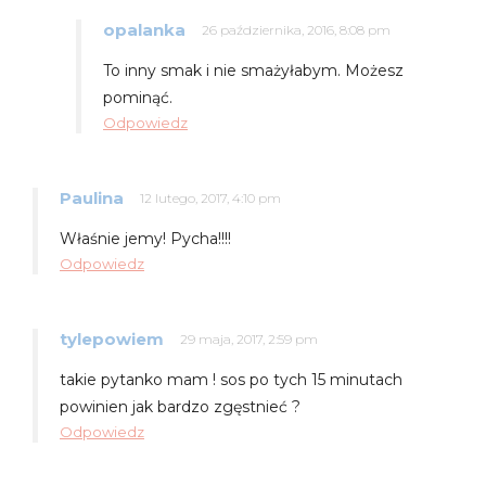
opalanka
26 października, 2016, 8:08 pm
To inny smak i nie smażyłabym. Możesz
pominąć.
Odpowiedz
Paulina
12 lutego, 2017, 4:10 pm
Właśnie jemy! Pycha!!!!
Odpowiedz
tylepowiem
29 maja, 2017, 2:59 pm
takie pytanko mam ! sos po tych 15 minutach
powinien jak bardzo zgęstnieć ?
Odpowiedz