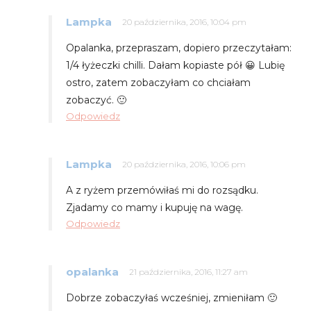
Lampka
20 października, 2016, 10:04 pm
Opalanka, przepraszam, dopiero przeczytałam:
1/4 łyżeczki chilli. Dałam kopiaste pół 😀 Lubię
ostro, zatem zobaczyłam co chciałam
zobaczyć. 🙂
Odpowiedz
Lampka
20 października, 2016, 10:06 pm
A z ryżem przemówiłaś mi do rozsądku.
Zjadamy co mamy i kupuję na wagę.
Odpowiedz
opalanka
21 października, 2016, 11:27 am
Dobrze zobaczyłaś wcześniej, zmieniłam 🙂