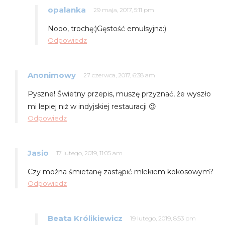
opalanka
29 maja, 2017, 5:11 pm
Nooo, trochę:)Gęstość emulsyjna:)
Odpowiedz
Anonimowy
27 czerwca, 2017, 6:38 am
Pyszne! Świetny przepis, muszę przyznać, że wyszło
mi lepiej niż w indyjskiej restauracji 😉
Odpowiedz
Jasio
17 lutego, 2019, 11:05 am
Czy można śmietanę zastąpić mlekiem kokosowym?
Odpowiedz
Beata Królikiewicz
19 lutego, 2019, 8:53 pm