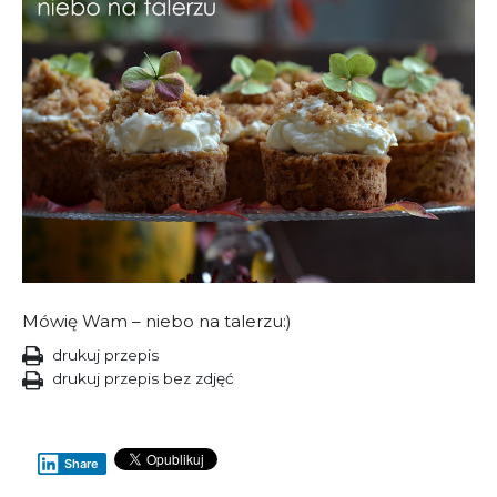
Mówię Wam – niebo na talerzu:)
drukuj przepis
drukuj przepis bez zdjęć
Share