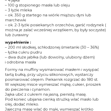
– 4 jajka
– 100 g stopionego masła lub oleju
– 3 łyżki mleka
– ok. 350 g startego na wiórki miąższu dyni lub
marchewki
– ok. 2-3 łyżki posiekanych orzechów, garść rodzynek (
można je zalać wcześniej wrzątkiem, by były soczyste)
lub żurawiny
wypełnienie :
– 200 ml słodkiej, schłodzonej śmietanki (30 – 36%)
– łyżka cukru pudru
– dwa duże jabłka (lub dowolny, ulubiony dżem)
i odrobina masła
Formy na muffiny wysmarować masłem i wysypać
tartą bułką, przy użyciu silikonowych, wystarczy
posmarować olejem. Piekarnik rozgrzać do 180 st.
W większej misce wymieszać mąkę, cukier, proszek
do pieczenia i cynamon.
Jajka ubić z cukrem na jasną, pienistą masę.
Pod koniec ubijania cienką strużką wlać masło lub
olej, dodać mleko.
Jajeczną masę wlać do mąki, wymieszać krótko