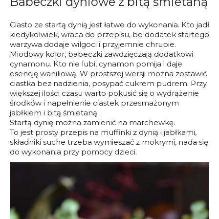
Babeczki dyniowe z bitą śmietaną
Ciasto ze startą dynią jest łatwe do wykonania. Kto jadł
kiedykolwiek, wraca do przepisu, bo dodatek startego
warzywa dodaje wilgoci i przyjemnie chrupie.
Miodowy kolor, babeczki zawdzięczają dodatkowi
cynamonu. Kto nie lubi, cynamon pomija i daje
esencję waniliową. W prostszej wersji można zostawić
ciastka bez nadzienia, posypać cukrem pudrem. Przy
większej ilości czasu warto pokusić się o wydrążenie
środków i napełnienie ciastek przesmażonym
jabłkiem i bitą śmietaną.
Startą dynię można zamienić na marchewkę.
To jest prosty przepis na muffinki z dynią i jabłkami,
składniki suche trzeba wymieszać z mokrymi, nada się
do wykonania przy pomocy dzieci.