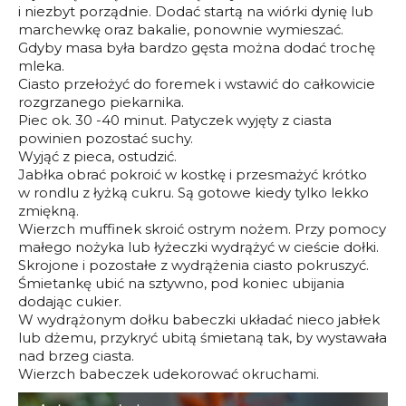
i niezbyt porządnie. Dodać startą na wiórki dynię lub
marchewkę oraz bakalie, ponownie wymieszać.
Gdyby masa była bardzo gęsta można dodać trochę
mleka.
Ciasto przełożyć do foremek i wstawić do całkowicie
rozgrzanego piekarnika.
Piec ok. 30 -40 minut. Patyczek wyjęty z ciasta
powinien pozostać suchy.
Wyjąć z pieca, ostudzić.
Jabłka obrać pokroić w kostkę i przesmażyć krótko
w rondlu z łyżką cukru. Są gotowe kiedy tylko lekko
zmiękną.
Wierzch muffinek skroić ostrym nożem. Przy pomocy
małego nożyka lub łyżeczki wydrążyć w cieście dołki.
Skrojone i pozostałe z wydrążenia ciasto pokruszyć.
Śmietankę ubić na sztywno, pod koniec ubijania
dodając cukier.
W wydrążonym dołku babeczki układać nieco jabłek
lub dżemu, przykryć ubitą śmietaną tak, by wystawała
nad brzeg ciasta.
Wierzch babeczek udekorować okruchami.