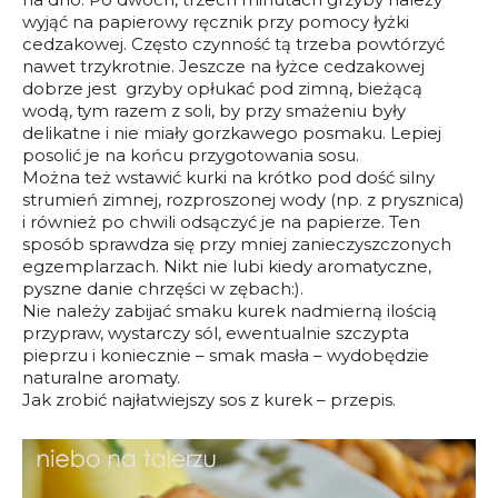
wyjąć na papierowy ręcznik przy pomocy łyżki
cedzakowej. Często czynność tą trzeba powtórzyć
nawet trzykrotnie. Jeszcze na łyżce cedzakowej
dobrze jest grzyby opłukać pod zimną, bieżącą
wodą, tym razem z soli, by przy smażeniu były
delikatne i nie miały gorzkawego posmaku. Lepiej
posolić je na końcu przygotowania sosu.
Można też wstawić kurki na krótko pod dość silny
strumień zimnej, rozproszonej wody (np. z prysznica)
i również po chwili odsączyć je na papierze. Ten
sposób sprawdza się przy mniej zanieczyszczonych
egzemplarzach. Nikt nie lubi kiedy aromatyczne,
pyszne danie chrzęści w zębach:).
Nie należy zabijać smaku kurek nadmierną ilością
przypraw, wystarczy sól, ewentualnie szczypta
pieprzu i koniecznie – smak masła – wydobędzie
naturalne aromaty.
Jak zrobić najłatwiejszy sos z kurek – przepis.