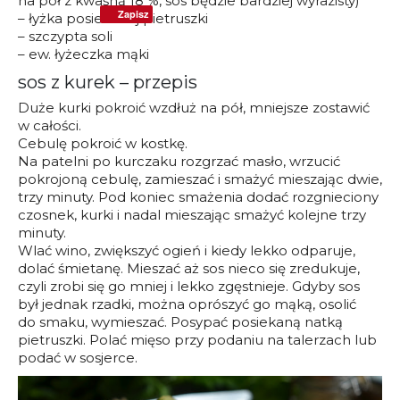
na pół z kwaśną 18 %, sos będzie bardziej wyrazisty)
Zapisz
– łyżka posiekanej pietruszki
– szczypta soli
– ew. łyżeczka mąki
sos z kurek – przepis
Duże kurki pokroić wzdłuż na pół, mniejsze zostawić
w całości.
Cebulę pokroić w kostkę.
Na patelni po kurczaku rozgrzać masło, wrzucić
pokrojoną cebulę, zamieszać i smażyć mieszając dwie,
trzy minuty. Pod koniec smażenia dodać rozgnieciony
czosnek, kurki i nadal mieszając smażyć kolejne trzy
minuty.
Wlać wino, zwiększyć ogień i kiedy lekko odparuje,
dolać śmietanę. Mieszać aż sos nieco się zredukuje,
czyli zrobi się go mniej i lekko zgęstnieje. Gdyby sos
był jednak rzadki, można oprószyć go mąką, osolić
do smaku, wymieszać. Posypać posiekaną natką
pietruszki. Polać mięso przy podaniu na talerzach lub
podać w sosjerce.