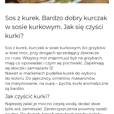
Sos z kurek. Bardzo dobry kurczak
w sosie kurkowym. Jak się czyści
kurki?
Sos z kurek, kurczak w sosie kurkowym, bo grzybów
w lesie moc, przy drogach sprzedający zbieracze
co i rusz. Wszyscy moi znajomi już byli na grzybach,
mają co opowiadać i czym się pochwalić. Zapełniają
się słoiczki i zamrażarki 🙂
Nawet w marketach pudełka kurek do wyboru
do koloru. Do jajecznicy, omletów, makaronów,
na marynowanie, na zupę – pycha, kurki aromatyczne
są bardzo.
Jak czyścić kurki?
Najlepiej zalać je mocno ciepłą wodą, dodać dwie
łyżki soli, zamieszać. Zanieczyszczenia powinny opaść
na dno. Po dwóch, trzech minutach grzyby należy