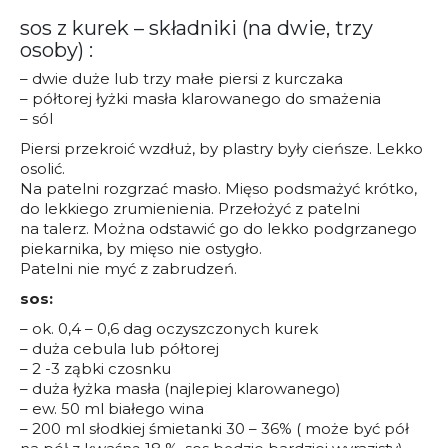
sos z kurek – składniki (na dwie, trzy
osoby) :
– dwie duże lub trzy małe piersi z kurczaka
– półtorej łyżki masła klarowanego do smażenia
– sól
Piersi przekroić wzdłuż, by plastry były cieńsze. Lekko
osolić.
Na patelni rozgrzać masło. Mięso podsmażyć krótko,
do lekkiego zrumienienia. Przełożyć z patelni
na talerz. Można odstawić go do lekko podgrzanego
piekarnika, by mięso nie ostygło.
Patelni nie myć z zabrudzeń.
sos:
– ok. 0,4 – 0,6 dag oczyszczonych kurek
– duża cebula lub półtorej
– 2 -3 ząbki czosnku
– duża łyżka masła (najlepiej klarowanego)
– ew. 50 ml białego wina
– 200 ml słodkiej śmietanki 30 – 36% ( może być pół