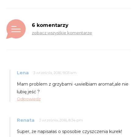
6 komentarzy
zobacz wszystkie komentarze
Lena
3 września, 2016, 9:03 am
Mam problem z grzybami -uwielbiam aromat,ale nie
lubię jeść ?
Odpowiedz
Renata
3 września, 2016, 8:34 pm
Super, że napisałaś o sposobie czyszczenia kurek!