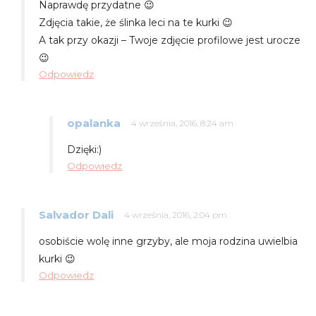
Naprawdę przydatne 😉
Zdjęcia takie, że ślinka leci na te kurki 😉
A tak przy okazji – Twoje zdjęcie profilowe jest urocze
😉
Odpowiedz
opalanka
4 września, 2016, 8:24 am
Dzięki:)
Odpowiedz
Salvador Dali
4 września, 2016, 2:04 pm
osobiście wolę inne grzyby, ale moja rodzina uwielbia
kurki 😉
Odpowiedz