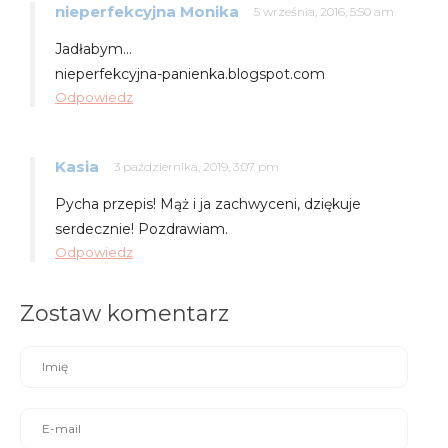
nieperfekcyjna Monika
5 września, 2016, 5:50 am
Jadłabym…
nieperfekcyjna-panienka.blogspot.com
Odpowiedz
Kasia
3 października, 2019, 3:07 pm
Pycha przepis! Mąż i ja zachwyceni, dziękuje
serdecznie! Pozdrawiam.
Odpowiedz
Zostaw komentarz