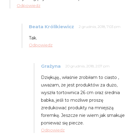
Odpowiedz
Beata Królikiewicz
2 grudnia, 2018, 7:03 pm
Tak.
Odpowiedz
Grażyna
20 grudnia, 2018, 2:07 pm
Dziękuję., właśnie zrobiłam to ciasto ,
uważam, że jest produktów za dużo,
wyszła tortownica 26 cm oraz średnia
babka, jeśli to możliwe proszę
zredukować produkty na mniejszą
foremkę. Jeszcze nie wiem jak smakuje
ponieważ się piecze.
Odpowiedz