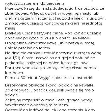
wyłożyć papierem do pieczenia.
Przełożyć kaszę do miski, dodać jogurt, całość dobrze
zblendować. Wlać sok z cytryny, wanilię, masło lub
olej, mąkę ziemniaczaną, chia, żółtka jajek i mus z dyni.
Zmiksować ubijającą końcówką miksera na jednolitą
masę
Białka jaj ubić na sztywną pianę. Pod koniec ubijania
dodawać po łyżce cukru lub erytrolu/ksylitolu.
Ubitą pianę wmieszać łyżką lub łopatką w masę.
Całość przelać do formy.
Na dnie piekarnika ustawić naczynie z wrzącą wodą
(ok. 1,5 l). Ciasto ustawić na drugiej od dołu półce
piekarnika, najlepiej na półce-kratce grillowej.
Parująca woda uczyni konsystencję ciasta bardziej
kremową.
Piec ok. 50 minut. Wyjąć z piekarnika i ostudzić.
Brzoskwinie obrać ze skórki, pokroić na kawałki.
Zblendować. Dodać cukier, jeśli wydają się mało
słodkie.
Żelatynę rozpuścić w małej ilości gorącej wody.
Wymieszać z owocowym musem.
Odstawić do lodówki do lekkiego stężenia. Kiedy