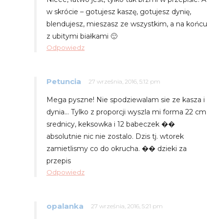
w skrócie – gotujesz kaszę, gotujesz dynię,
blendujesz, mieszasz ze wszystkim, a na końcu
z ubitymi białkami 🙂
Odpowiedz
Petuncia
27 września, 2016, 5:12 pm
Mega pyszne! Nie spodziewalam sie ze kasza i
dynia… Tylko z proporcji wyszla mi forma 22 cm
srednicy, keksowka i 12 babeczek ��
absolutnie nic nie zostalo. Dzis tj. wtorek
zamietlismy co do okrucha. �� dzieki za
przepis
Odpowiedz
opalanka
27 września, 2016, 5:21 pm