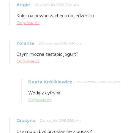
Angie
26 września, 2016, 7:02 am
Kolor na pewno zachęca do jedzenia;)
Odpowiedz
Yolante
25 kwietnia, 2018, 6:20 pm
Czym mozna zastapic jogurt?
Odpowiedz
Beata Królikiewicz
25 kwietnia, 2018, 7:45 pm
Wodą z cytryną.
Odpowiedz
Grażyna
2 grudnia, 2018, 5:56 pm
Czy mogą być brzoskwinie z puszki?