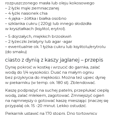
rozpuszczonego masła lub oleju kokosowego
– 2 łyżki mąki ziemniaczanej
– 4 łyżki nasionek chia
– 4 jajka – żółtka i białka osobno
– szklanka cukru ( 220g) lub innego słodzidła
w kryształkach (ksylitol, erytrol).
– 5 dojrzałych, miękkich brzoskwiń
– 2 łyżeczki żelatyny lub agar -agar
– ewentualnie ok. 1 łyżka cukru lub ksylitolu/erytrolu
(do smaku)
ciasto z dynią z kaszy jaglanej – przepis
Dynię pokroić w kostkę i wrzucić do garnka, zalać
wodą do 1/4 wysokości. Dusić na małym ogniu
bez przykrycia do miękkości. Można też upiec dynię
w piekarniku (w temp. ok. 180 st). Zblendować.
Kaszę podprażyć na suchej patelni, przepłukać ciepłą
wodą, zalać mlekiem, zagotować. Zmniejszyć ogień
na najmniejszy o gotować kaszę mieszając (inaczej się
przypala) ok. 15 -20 minut. Lekko ostudzić.
Piekarnik ustawić na 170 stopni. Dno tortownicy