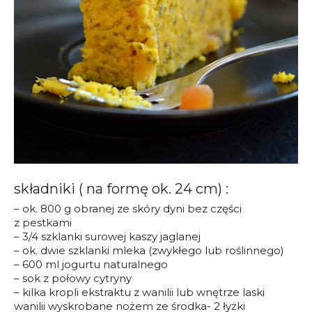
składniki ( na formę ok. 24 cm) :
– ok. 800 g obranej ze skóry dyni bez części
z pestkami
– 3/4 szklanki surowej kaszy jaglanej
– ok. dwie szklanki mleka (zwykłego lub roślinnego)
– 600 ml jogurtu naturalnego
– sok z połowy cytryny
– kilka kropli ekstraktu z wanilii lub wnętrze laski
wanilii wyskrobane nożem ze środka- 2 łyżki