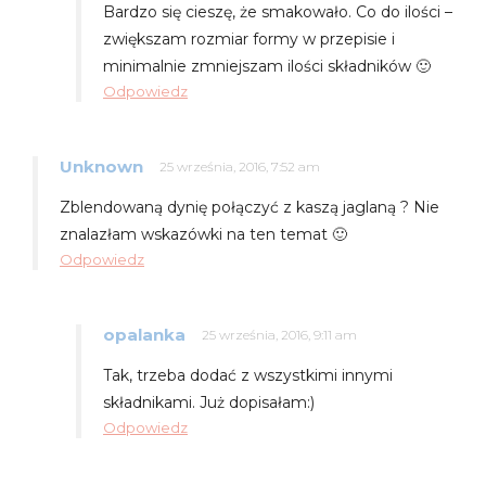
Bardzo się cieszę, że smakowało. Co do ilości –
zwiększam rozmiar formy w przepisie i
minimalnie zmniejszam ilości składników 🙂
Odpowiedz
Unknown
25 września, 2016, 7:52 am
Zblendowaną dynię połączyć z kaszą jaglaną ? Nie
znalazłam wskazówki na ten temat 🙂
Odpowiedz
opalanka
25 września, 2016, 9:11 am
Tak, trzeba dodać z wszystkimi innymi
składnikami. Już dopisałam:)
Odpowiedz