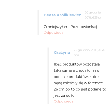
20 grudnia,
Beata Królikiewicz
2018, 6:35 pm
Zmniejszyłam. Pozdrowionka:)
Odpowiedz
22 grudnia, 2018, 4:34
Grażyna
pm
Ilość produktów pozostała
taka sama a chodziło mi o
podanie produktów, które
będą mieściły się w foremce
26 cm bo to co jest podane to
jest za dużo.
Odpowiedz