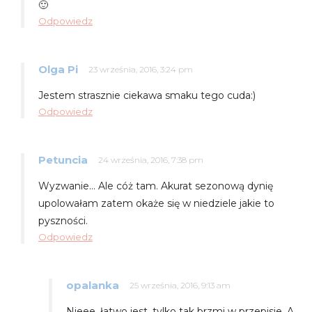
🙂
Odpowiedz
Olga Pi
23 września, 2016, 3:24 pm
Jestem strasznie ciekawa smaku tego cuda:)
Odpowiedz
Petuncia
24 września, 2016, 7:38 pm
Wyzwanie… Ale cóż tam. Akurat sezonową dynię
upolowałam zatem okaże się w niedziele jakie to
pyszności.
Odpowiedz
opalanka
25 września, 2016, 9:13 am
Nieee, łatwo jest, tylko tak brzmi w przepisie. A