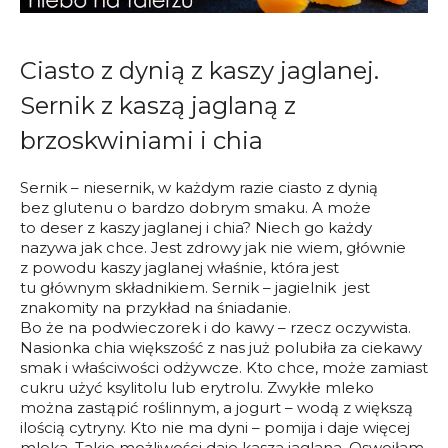
Ciasto z dynią z kaszy jaglanej.
Sernik z kaszą jaglaną z
brzoskwiniami i chia
Sernik – niesernik, w każdym razie ciasto z dynią
bez glutenu o bardzo dobrym smaku. A może
to deser z kaszy jaglanej i chia? Niech go każdy
nazywa jak chce. Jest zdrowy jak nie wiem, głównie
z powodu kaszy jaglanej właśnie, która jest
tu głównym składnikiem. Sernik – jagielnik jest
znakomity na przykład na śniadanie.
Bo że na podwieczorek i do kawy – rzecz oczywista.
Nasionka chia większość z nas już polubiła za ciekawy
smak i właściwości odżywcze. Kto chce, może zamiast
cukru użyć ksylitolu lub erytrolu. Zwykłe mleko
można zastąpić roślinnym, a jogurt – wodą z większą
ilością cytryny. Kto nie ma dyni – pomija i daje więcej
mleka. Takie możliwości daje kasza jaglana. Oswoiłam