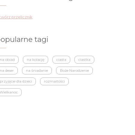
wórz przelicznik
opularne tagi
na obiad
na kolację
ciasta
ciastka
na deser
na śniadanie
Boże Narodzenie
przyjęcie dla dzieci
rozmaitości
Wielkanoc