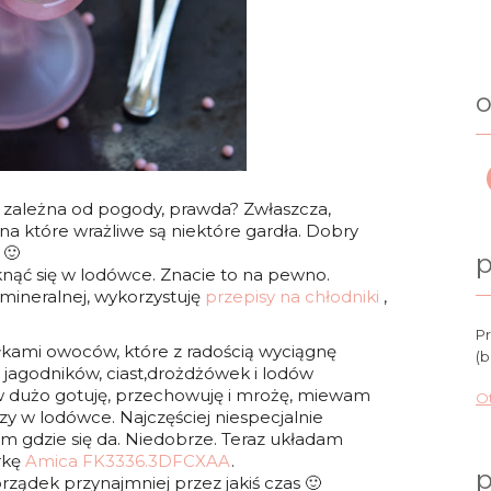
o
 zależna od pogody, prawda? Zwłaszcza,
na które wrażliwe są niektóre gardła. Dobry
 🙂
p
knąć się w lodówce. Znacie to na pewno.
ineralnej, wykorzystuję
przepisy na chłodniki
,
Pr
łkami owoców, które z radością wyciągnę
(b
, jagodników, ciast,drożdżówek i lodów
dużo gotuję, przechowuję i mrożę, miewam
Ot
 w lodówce. Najczęściej niespecjalnie
am gdzie się da. Niedobrze. Teraz układam
rkę
Amica FK3336.3DFCXAA
.
p
ządek przynajmniej przez jakiś czas 🙂