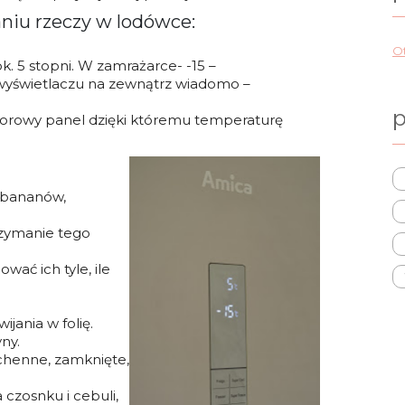
niu rzeczy w lodówce:
Ot
. 5 stopni. W zamrażarce- -15 –
wyświetlaczu na zewnątrz wiadomo –
p
orowy panel dzięki któremu temperaturę
 bananów,
trzymanie tego
wać ich tyle, ile
ijania w folię.
ny.
chenne, zamknięte,
 czosnku i cebuli,