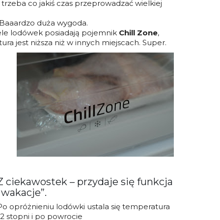
ie trzeba co jakiś czas przeprowadzać wielkiej
 Baaardzo duża wygoda.
le lodówek posiadają pojemnik
Chill Zone
,
ra jest niższa niż w innych miejscach. Super.
Z ciekawostek – przydaje się
funkcja
“wakacje”
.
Po opróżnieniu lodówki ustala się temperatura
12 stopni i po powrocie