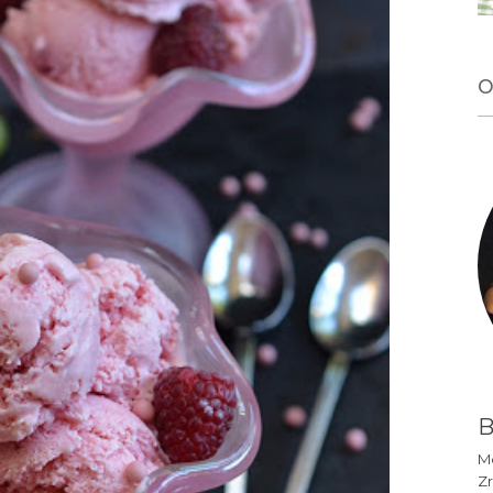
o
B
Mó
Zr