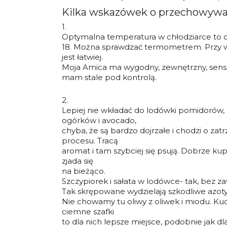
Kilka wskazówek o przechowywa
1.
Optymalna temperatura w chłodziarce to ok
18. Można sprawdzać termometrem. Przy 
jest łatwiej.
Moja Amica ma wygodny, zewnętrzny, sens
mam stale pod kontrolą.
2.
Lepiej nie wkładać do lodówki pomidorów,
ogórków i avocado,
chyba, że są bardzo dojrzałe i chodzi o za
procesu. Tracą
aromat i tam szybciej się psują. Dobrze kupo
zjada się
na bieżąco.
Szczypiorek i sałata w lodówce- tak, bez zaw
Tak skrępowane wydzielają szkodliwe azoty
Nie chowamy tu oliwy z oliwek i miodu. Ku
ciemne szafki
to dla nich lepsze miejsce, podobnie jak dla