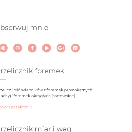
bserwuj mnie
rzelicznik foremek
zelicz ilość składników z foremek prostokątnych
lachy) i foremek okrągłych (tortownice)
wórz przelicznik
rzelicznik miar i wag