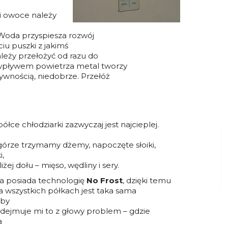
 i owoce należy
 Woda przyspiesza rozwój
ciu puszki z jakimś
eży przełożyć od razu do
wpływem powietrza metal tworzy
ywnością, niedobrze. Przełóż
ółce chłodziarki zazwyczaj jest najcieplej.
 górze trzymamy dżemy, napoczęte słoiki,
i,
iżej dołu – mięso, wędliny i sery.
 posiada technologię
No Frost
, dzięki temu
 wszystkich półkach jest taka sama
eby
Zdejmuje mi to z głowy problem – gdzie
a