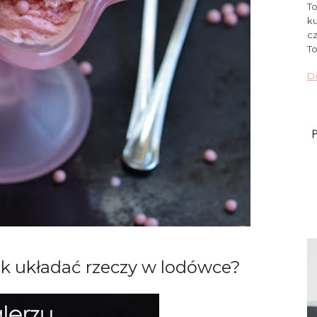
To
ku
cz
To
Do
k układać rzeczy w lodówce?