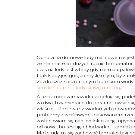
Ochota na domowe lody malinowe nie jest
że nie ma teraz dużych różnic temperatur, 
czas na lody jest wtedy gdy nie ma upałów!
I tak kiedy jestgorąco myślę o tym, by zam
Zazdroszczę oszronionym butelkom wody m
serniki na zimno
,
lody
i
kawę mrożoną.
A teraz moja zamrażarka zapełnia się pude
za dwa, trzy miesiące do porannej owsianki
właśnie. Ponieważ z wiadomych powodów 
problemy z właściwym upakowaniem rzeczy
zastanawiam się nad ich lokalizacją, upych
od nowa, bo testuję chłodziarko – zamraża
Może uda mi się zachować tam jako taki por