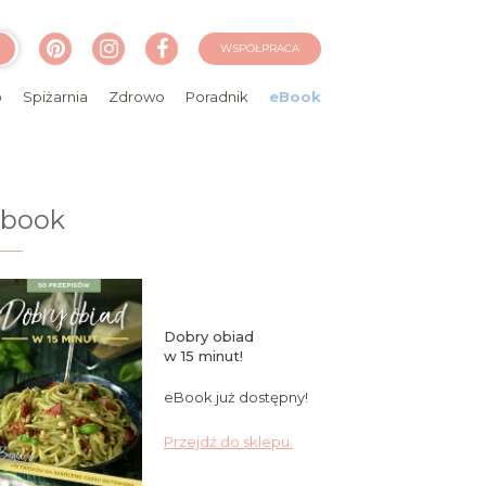
WSPÓŁPRACA
o
Spiżarnia
Zdrowo
Poradnik
eBook
ebook
Dobry obiad
w 15 minut!
eBook już dostępny!
Przejdź do sklepu.