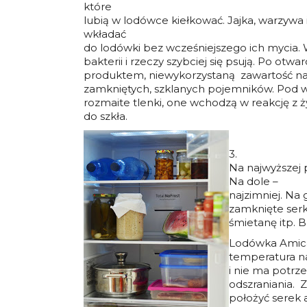
które
lubią w lodówce kiełkować. Jajka, warzywa
wkładać
do lodówki bez wcześniejszego ich mycia.
bakterii i rzeczy szybciej się psują. Po otwar
produktem, niewykorzystaną zawartość nal
zamkniętych, szklanych pojemników. Pod 
rozmaite tlenki, one wchodzą w reakcję z ż
do szkła.
3.
Na najwyższej p
Na dole –
najzimniej. Na
zamknięte serk
śmietanę itp. Bl
Lodówka Amica
temperatura na
i nie ma potrz
odszraniania. 
położyć serek 