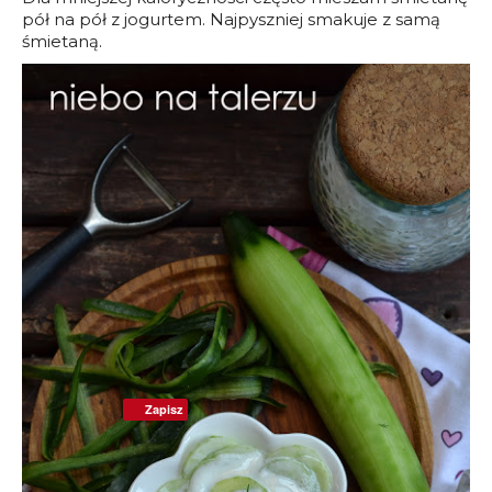
pół na pół z jogurtem. Najpyszniej smakuje z samą
śmietaną.
Zapisz