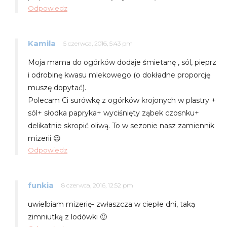
Odpowiedz
Kamila
5 czerwca, 2016, 5:43 pm
Moja mama do ogórków dodaje śmietanę , sól, pieprz
i odrobinę kwasu mlekowego (o dokładne proporcję
muszę dopytać).
Polecam Ci surówkę z ogórków krojonych w plastry +
sól+ słodka papryka+ wyciśnięty ząbek czosnku+
delikatnie skropić oliwą. To w sezonie nasz zamiennik
mizerii 😉
Odpowiedz
funkia
8 czerwca, 2016, 12:52 pm
uwielbiam mizerię- zwłaszcza w ciepłe dni, taką
zimniutką z lodówki 🙂