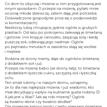
Co dom to obyczaj i mizeria w nim przygotowana jest
innym sposobem. O przepis na mizerię, pytało mnie
wczoraj młode dziewczę, zatem daję, jest potrzeba.
Doświadczone gospodynie prosi się o podpowiedzi
w komentarzach:)
Niektórzy lubią chrupiące, jędrne ogórki w grubych
plastrach. Od razu po pokrojeniu zalewają je śmietaną
i gotowe. Inni kroją je cieniuśko, zasypują solą i kiedy
puszczą sok, odlewają jego nadmiar. Ogórki
po piętnastu minutach w zasoleniu stają się wiotkie
i miękkie.
Rodzina ze strony mamy, daje do ogórków śmietanę
z dodatkiem soli i już.
Przepis na mizerię babci (ze strony taty), to śmietana
z dodatkiem łyżeczki cukru, szczyptą soli i łyżeczką
octu.
Ten smak lubimy i w naszym domu, uznajemy,
że to dla nas najlepsza mizeria. I już wiadomo, kto
miał decydujący wpływ na kulinarne gusta rodziny 🙂
A jak jest u Was? Jak się robi mizerię? Ogórki
są kwaśno-słone czy kwaśno-słodkie?
Dla mniejszej kaloryczności często mieszam śmietanę