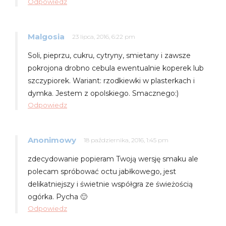
Odpowiedz
Malgosia
23 lipca, 2016, 6:22 pm
Soli, pieprzu, cukru, cytryny, smietany i zawsze
pokrojona drobno cebula ewentualnie koperek lub
szczypiorek. Wariant: rzodkiewki w plasterkach i
dymka. Jestem z opolskiego. Smacznego:)
Odpowiedz
Anonimowy
18 października, 2016, 1:45 pm
zdecydowanie popieram Twoją wersję smaku ale
polecam spróbować octu jabłkowego, jest
delikatniejszy i świetnie współgra ze świeżością
ogórka. Pycha 🙂
Odpowiedz