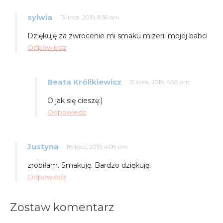
sylwia
13 lipca, 2019, 8:36 am
Dziękuję za zwrocenie mi smaku mizerii mojej babci
Odpowiedz
Beata Królikiewicz
13 lipca, 2019, 4:50 pm
O jak się cieszę:)
Odpowiedz
Justyna
18 lipca, 2019, 4:06 pm
zrobiłam. Smakuję. Bardzo dziękuję.
Odpowiedz
Zostaw komentarz