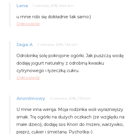
Lena
1 czerwca, 2016, 9:44 am
u mnie robi się dokładnie tak samo:)
Odpowiedz
Jaga A
2 czerwca, 2016, 1:34 pm
Odrobinkę solę pokrojone ogórki. Jak puszczą wodę
dodaję jogurt naturalny z odrobiną kwasku
cytrynowego i łyżeczką cukru.
Odpowiedz
Anonimowy
4 czerwca, 2016, 7:59 am
U mnie inna wersja. Moja rodzinka woli wyraźniejszy
smak. Trę ogórki na dużych oczkach (ze względu na
małe dzieci), dodaję sos Knorr do mizerii, warzywko,
pieprz, cukier i śmietanę. Pychotka:-)