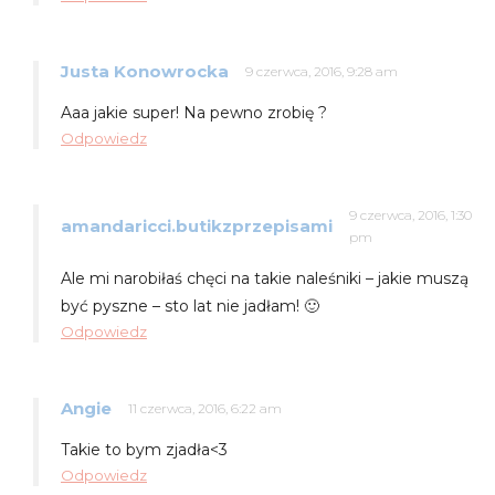
Justa Konowrocka
9 czerwca, 2016, 9:28 am
Aaa jakie super! Na pewno zrobię ?
Odpowiedz
9 czerwca, 2016, 1:30
amandaricci.butikzprzepisami
pm
Ale mi narobiłaś chęci na takie naleśniki – jakie muszą
być pyszne – sto lat nie jadłam! 🙂
Odpowiedz
Angie
11 czerwca, 2016, 6:22 am
Takie to bym zjadła<3
Odpowiedz