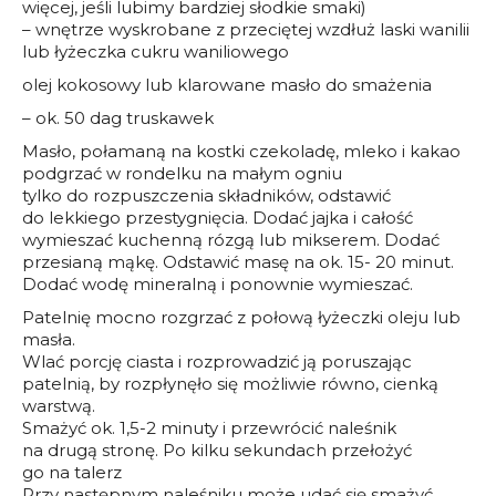
więcej, jeśli lubimy bardziej słodkie smaki)
– wnętrze wyskrobane z przeciętej wzdłuż laski wanilii
lub łyżeczka cukru waniliowego
olej kokosowy lub klarowane masło do smażenia
– ok. 50 dag truskawek
Masło, połamaną na kostki czekoladę, mleko i kakao
podgrzać w rondelku na małym ogniu
tylko do rozpuszczenia składników, odstawić
do lekkiego przestygnięcia. Dodać jajka i całość
wymieszać kuchenną rózgą lub mikserem. Dodać
przesianą mąkę. Odstawić masę na ok. 15- 20 minut.
Dodać wodę mineralną i ponownie wymieszać.
Patelnię mocno rozgrzać z połową łyżeczki oleju lub
masła.
Wlać porcję ciasta i rozprowadzić ją poruszając
patelnią, by rozpłynęło się możliwie równo, cienką
warstwą.
Smażyć ok. 1,5-2 minuty i przewrócić naleśnik
na drugą stronę. Po kilku sekundach przełożyć
go na talerz
Przy następnym naleśniku może udać się smażyć