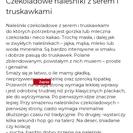
Czekoladowe naleśniki z serem i
truskawkami
Naleśniki czekoladowe z serem i truskawkami
do których potrzebna jest gorzka lub mleczna
czekolada i nieco kakao. Trochę masła, i dalej jak
w zwykłych naleśnikach – jajka, mąka, mleko lub
woda mineralna. Są bardzo intensywne w smaku
i dobrze pasują do truskawek. Polane
zblendowanym, powstałym z nich musem – proste
i genialne.
Smaży się je łatwo, o ile mamy gładką,
nieprzywierającą patelnię oraz szeroką łopatkę.
Zapisz
Przewrót na drugą stronę wymaga lekkiej wprawy
i jest odrobinę trudniej niż przy klasycznych plackach,
ale do wytrzymania. Po pierwszym idzie znacznie
lepiej. Przy smażeniu naleśników czekoladowych –
pierwszej strony, ciasto wymaga minimalnie
dłuższego czasu niż tradycyjnie. Po drugiej -wystarczy
kilka sekund i hop go na talerz. Na deser, śniadanie
czy kolację
– pycha, bardzo dobry przepis na naleśniki