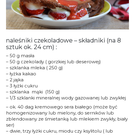
naleśniki czekoladowe – składniki (na 8
sztuk ok. 24 cm) :
– 50 g masła
– 50 g czekolady ( gorzkiej lub deserowej)
– szklanka mleka ( 250 g)
– łyżka kakao
– 2 jajka
– 3 łyżki cukru
– szklanka mąki (150 g)
– 1/3 szklanki mineralnej wody gazowanej lub zwykłej
– ok. 40 dag kremowego sera białego (może być
homogenizowany lub mielony, do serników lub
zblendowany ze śmietanką lub mlekiem zwykły, biały
ser)
– dwie, trzy łyżki cukru, miodu czy ksylitolu ( lub