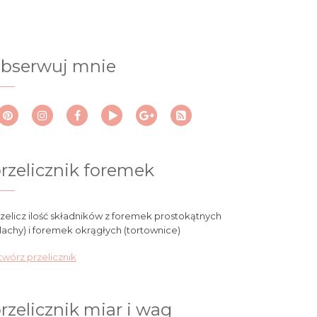
bserwuj mnie
rzelicznik foremek
zelicz ilość składników z foremek prostokątnych
lachy) i foremek okrągłych (tortownice)
wórz przelicznik
rzelicznik miar i wag