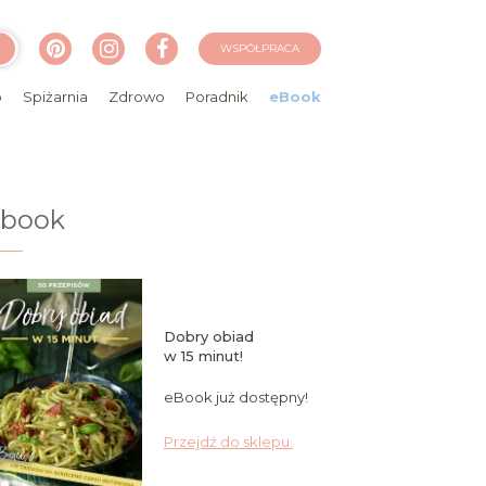
WSPÓŁPRACA
o
Spiżarnia
Zdrowo
Poradnik
eBook
ebook
Dobry obiad
w 15 minut!
eBook już dostępny!
Przejdź do sklepu.