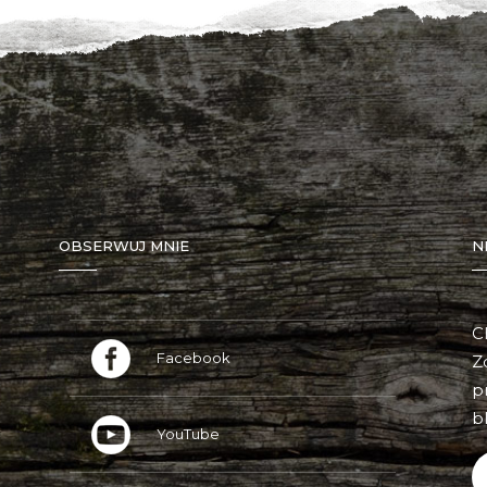
OBSERWUJ MNIE
N
C
Facebook
Z
p
bl
YouTube