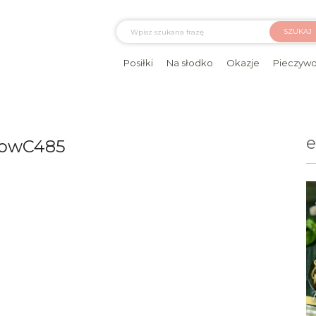
SZUKAJ
Posiłki
Na słodko
Okazje
Pieczyw
lowC485