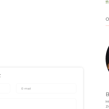
o
z
B
Mó
Zr