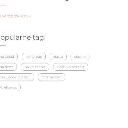
wórz przelicznik
opularne tagi
na obiad
na kolację
ciasta
ciastka
na deser
na śniadanie
Boże Narodzenie
przyjęcie dla dzieci
rozmaitości
Wielkanoc