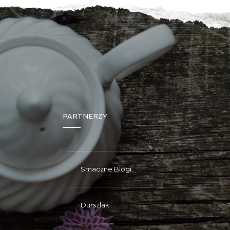
PARTNERZY
Smaczne Blogi
Durszlak