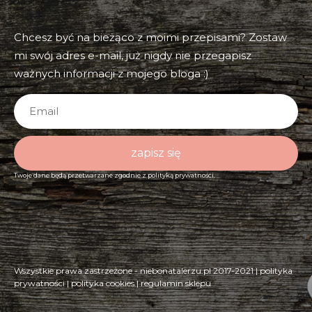
Chcesz być na bieżąco z moimi przepisami? Zostaw
mi swój adres e-mail, już nigdy nie przegapisz
ważnych informacji z mojego bloga :)
zapisz się
Twoje dane będą przetwarzane zgodnie z
polityką prywatności.
Wszystkie prawa zastrzeżone - niebonatalerzu.pl 2017-2021 |
polityka
prywatności
|
polityka cookies
|
regulamin sklepu