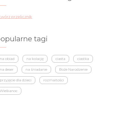
wórz przelicznik
opularne tagi
na obiad
na kolację
ciasta
ciastka
na deser
na śniadanie
Boże Narodzenie
przyjęcie dla dzieci
rozmaitości
Wielkanoc