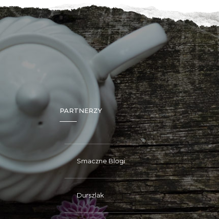
PARTNERZY
Smaczne Blogi
Durszlak