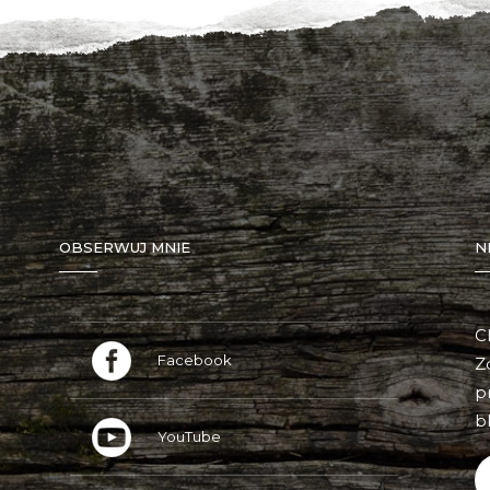
OBSERWUJ MNIE
N
C
Facebook
Z
p
bl
YouTube