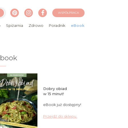
WSPÓŁPRACA
o
Spiżarnia
Zdrowo
Poradnik
eBook
ebook
Dobry obiad
w 15 minut!
eBook już dostępny!
Przejdź do sklepu.