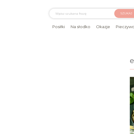
SZUKAJ
Posiłki
Na słodko
Okazje
Pieczyw