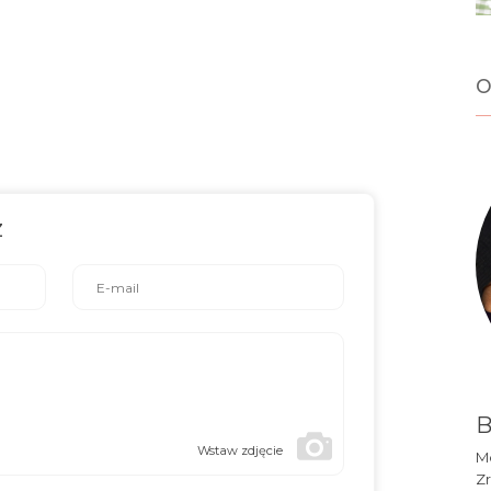
o
z
B
Wstaw zdjęcie
Mó
Zr