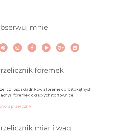
bserwuj mnie
rzelicznik foremek
zelicz ilość składników z foremek prostokątnych
lachy) i foremek okrągłych (tortownice)
wórz przelicznik
rzelicznik miar i wag