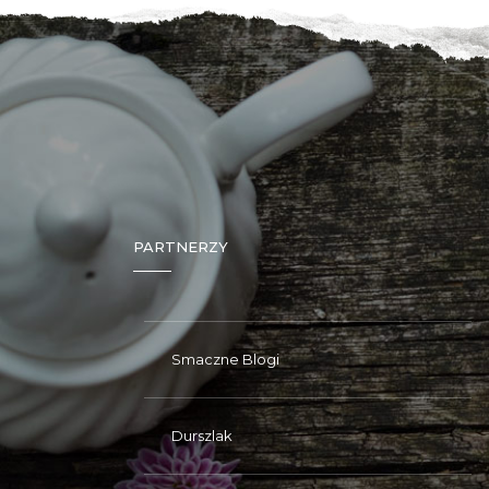
PARTNERZY
Smaczne Blogi
Durszlak