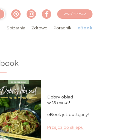
WSPÓŁPRACA
o
Spiżarnia
Zdrowo
Poradnik
eBook
ebook
Dobry obiad
w 15 minut!
eBook już dostępny!
Przejdź do sklepu.