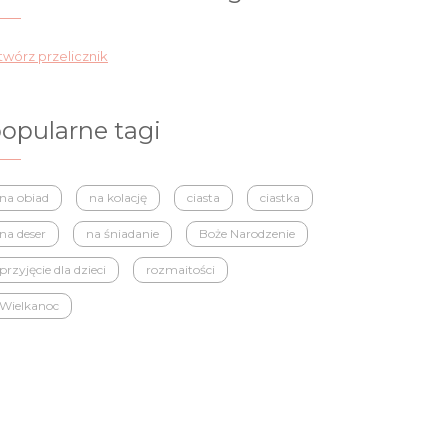
wórz przelicznik
opularne tagi
na obiad
na kolację
ciasta
ciastka
na deser
na śniadanie
Boże Narodzenie
przyjęcie dla dzieci
rozmaitości
Wielkanoc