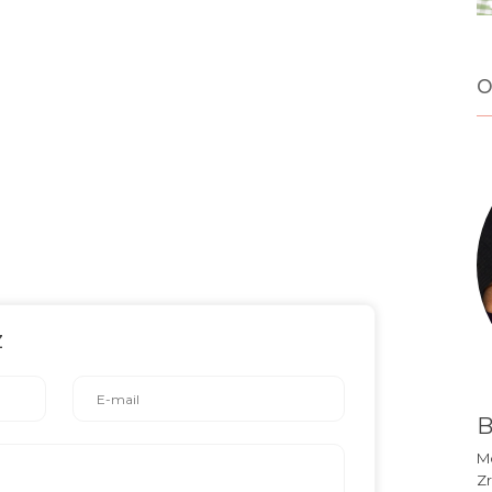
o
z
B
Mó
Zr