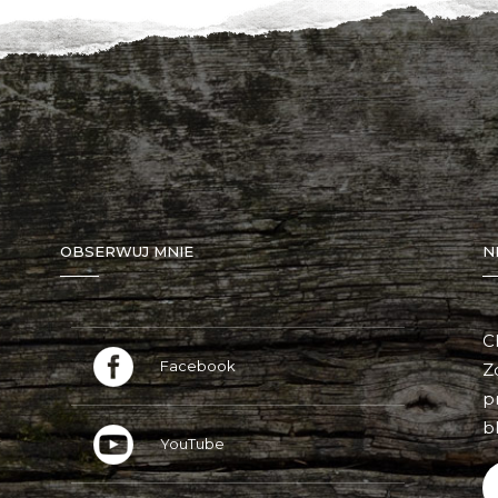
OBSERWUJ MNIE
N
C
Facebook
Z
p
bl
YouTube