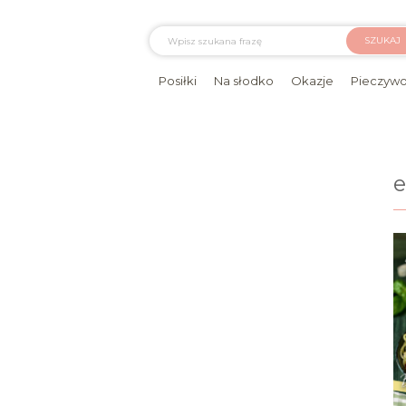
SZUKAJ
Posiłki
Na słodko
Okazje
Pieczyw