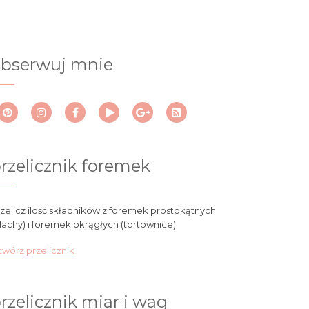
bserwuj mnie
rzelicznik foremek
zelicz ilość składników z foremek prostokątnych
lachy) i foremek okrągłych (tortownice)
wórz przelicznik
rzelicznik miar i wag