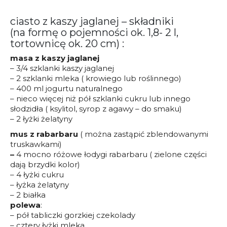
ciasto z kaszy jaglanej – składniki
(na formę o pojemności ok. 1,8- 2 l,
tortownicę ok. 20 cm) :
masa z kaszy jaglanej
– 3/4 szklanki kaszy jaglanej
– 2 szklanki mleka ( krowiego lub roślinnego)
– 400 ml jogurtu naturalnego
– nieco więcej niż pół szklanki cukru lub innego
słodzidła ( ksylitol, syrop z agawy – do smaku)
– 2 łyżki żelatyny
mus z rabarbaru
( można zastąpić zblendowanymi
truskawkami)
–
4 mocno różowe łodygi rabarbaru ( zielone części
dają brzydki kolor)
– 4 łyżki cukru
– łyżka żelatyny
– 2 białka
polewa
:
– pół tabliczki gorzkiej czekolady
– cztery łyżki mleka