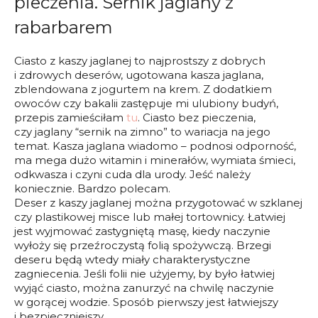
pieczenia. Sernik jaglany z
rabarbarem
Ciasto z kaszy jaglanej to najprostszy z dobrych
i zdrowych deserów, ugotowana kasza jaglana,
zblendowana z jogurtem na krem. Z dodatkiem
owoców czy bakalii zastępuje mi ulubiony budyń,
przepis zamieściłam
tu
. Ciasto bez pieczenia,
czy jaglany “sernik na zimno” to wariacja na jego
temat. Kasza jaglana wiadomo – podnosi odporność,
ma mega dużo witamin i minerałów, wymiata śmieci,
odkwasza i czyni cuda dla urody. Jeść należy
koniecznie. Bardzo polecam.
Deser z kaszy jaglanej można przygotować w szklanej
czy plastikowej misce lub małej tortownicy. Łatwiej
jest wyjmować zastygniętą masę, kiedy naczynie
wyłoży się przeźroczystą folią spożywczą. Brzegi
deseru będą wtedy miały charakterystyczne
zagniecenia. Jeśli folii nie użyjemy, by było łatwiej
wyjąć ciasto, można zanurzyć na chwilę naczynie
w gorącej wodzie. Sposób pierwszy jest łatwiejszy
i bezpieczniejszy.