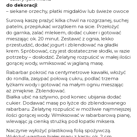
do dekoracji
:
– siekane orzechy, płatki migdałów lub świeże owoce
Surową kaszę prażyć kilka chwil na rozgrzanej, suchej
patelni, przepłukać wrzątkiem na sicie. Przełożyć
do garnka, zalać mlekiem, dodać cukier i gotować
mieszając ok. 20 minut. Zestawić z ognia, lekko
przestudzić, dodać jogurt i zblendować na gładki
krem. Spróbować, czy jest dostatecznie słodki, w razie
potrzeby – dosłodzić. Żelatynę rozpuścić w małej ilości
gorącej wody, wmiksować w jaglaną masę.
Rabarbar pokroić na centymetrowe kawałki, włożyć
do rondla, zasypać połową cukru, podlać trzema
łyżkami wody i gotować na małym ogniu mieszając
aż zmięknie. Zblendować.
Białka ubić na sztywno, pod koniec ubijania dodać
cukier. Dodawać masę po łyżce do zblendowanego
rabarbaru. Żelatynę rozpuścić w możliwie najmniejszej
ilości gorącej wody. Wmiksować w rabarbarową pianę,
wlewając ją cienką strużką pod łopatki miksera.
Naczynie wyłożyć plastikową folią spożywczą.
Wyłożyć warstwę białej masy z kaszy, ok. 2 cm,