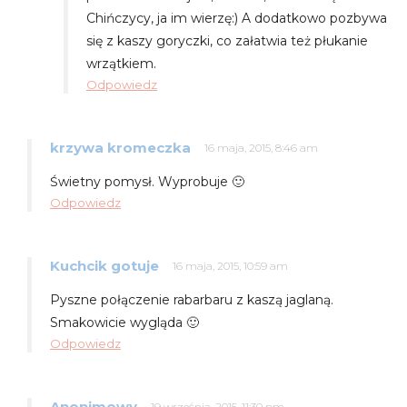
Chińczycy, ja im wierzę:) A dodatkowo pozbywa
się z kaszy goryczki, co załatwia też płukanie
wrzątkiem.
Odpowiedz
krzywa kromeczka
16 maja, 2015, 8:46 am
Świetny pomysł. Wyprobuje 🙂
Odpowiedz
Kuchcik gotuje
16 maja, 2015, 10:59 am
Pyszne połączenie rabarbaru z kaszą jaglaną.
Smakowicie wygląda 🙂
Odpowiedz
Anonimowy
19 września, 2015, 11:30 pm