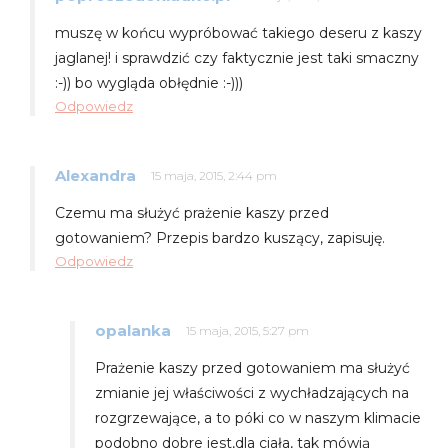
muszę w końcu wypróbować takiego deseru z kaszy
jaglanej! i sprawdzić czy faktycznie jest taki smaczny
:-)) bo wygląda obłędnie :-)))
Odpowiedz
Alexandra
15 maja, 2015, 2:44 pm
Czemu ma służyć prażenie kaszy przed
gotowaniem? Przepis bardzo kuszący, zapisuję.
Odpowiedz
opalanka
15 maja, 2015, 5:27 pm
Prażenie kaszy przed gotowaniem ma służyć
zmianie jej właściwości z wychładzających na
rozgrzewające, a to póki co w naszym klimacie
podobno dobre jest,dla ciała, tak mówią