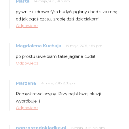
Marta
14 maja, 2015, 9:02 am
pysznie i zdrowo 🙂 a budyń jaglany chodzi za mną
od jakiegoś czasu, zrobię dziś dzieciakom!
Odpowiedz
Magdalena Kuchaja
14 maja, 2015, 4:54 pm
po prostu uwielbiam takie jaglane cuda!
Odpowiedz
Marzena
14 maja, 2015, 8:38 pm
Pomysł rewelacyjny. Przy najbliższej okazji
wypróbuję:-)
Odpowiedz
poproszedokladke.pl
15 maja, 2015, 3:19 am