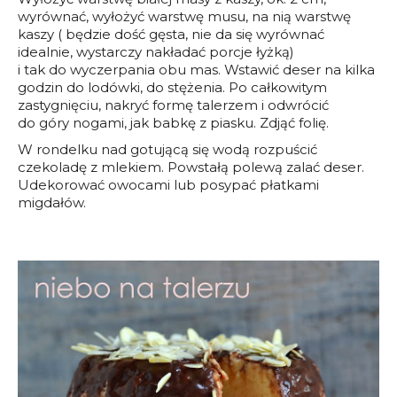
wyrównać, wyłożyć warstwę musu, na nią warstwę
kaszy ( będzie dość gęsta, nie da się wyrównać
idealnie, wystarczy nakładać porcje łyżką)
i tak do wyczerpania obu mas. Wstawić deser na kilka
godzin do lodówki, do stężenia. Po całkowitym
zastygnięciu, nakryć formę talerzem i odwrócić
do góry nogami, jak babkę z piasku. Zdjąć folię.
W rondelku nad gotującą się wodą rozpuścić
czekoladę z mlekiem. Powstałą polewą zalać deser.
Udekorować owocami lub posypać płatkami
migdałów.