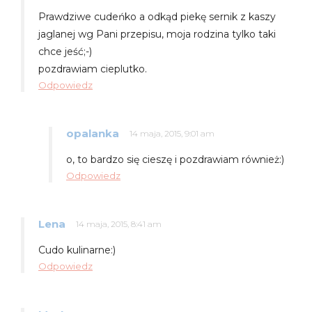
Prawdziwe cudeńko a odkąd piekę sernik z kaszy
jaglanej wg Pani przepisu, moja rodzina tylko taki
chce jeść;-)
pozdrawiam cieplutko.
Odpowiedz
opalanka
14 maja, 2015, 9:01 am
o, to bardzo się cieszę i pozdrawiam również:)
Odpowiedz
Lena
14 maja, 2015, 8:41 am
Cudo kulinarne:)
Odpowiedz