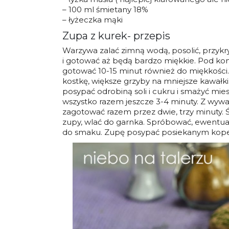
– 100 ml śmietany 18%
– łyżeczka mąki
Zupa z kurek- przepis
Warzywa zalać zimną wodą, posolić, przykr
i gotować aż będą bardzo miękkie. Pod kon
gotować 10-15 minut również do miękkości
kostkę, większe grzyby na mniejsze kawałki
posypać odrobiną soli i cukru i smażyć mies
wszystko razem jeszcze 3-4 minuty. Z wywa
zagotować razem przez dwie, trzy minuty. 
zupy, wlać do garnka. Spróbować, ewentualn
do smaku. Zupę posypać posiekanym koper