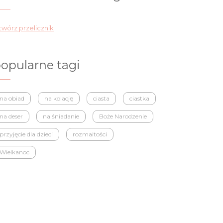
wórz przelicznik
opularne tagi
na obiad
na kolację
ciasta
ciastka
na deser
na śniadanie
Boże Narodzenie
przyjęcie dla dzieci
rozmaitości
Wielkanoc