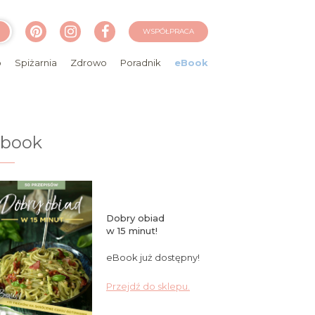
WSPÓŁPRACA
o
Spiżarnia
Zdrowo
Poradnik
eBook
ebook
Dobry obiad
w 15 minut!
eBook już dostępny!
Przejdź do sklepu.