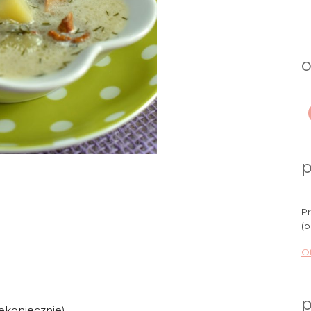
o
p
Pr
(b
Ot
p
iekoniecznie)