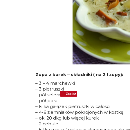
Zupa z kurek – składniki ( na 2 l zupy):
– 3 – 4 marchewki
– 3 pietruszki
Zapisz
– pół selera
– pół pora
– kilka gałązek pietruszki w całości
– 4-6 ziemniaków pokrojonych w kostkę
– ok. 20 dkg lub więcej kurek
– 2 cebule
– łyżka masła ( najlepiej klarowanego ale n