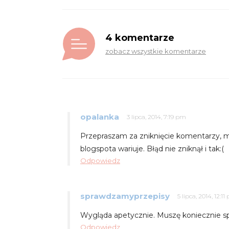
4 komentarze
zobacz wszystkie komentarze
opalanka
3 lipca, 2014, 7:19 pm
Przepraszam za zniknięcie komentarzy, m
blogspota wariuje. Błąd nie zniknął i tak:(
Odpowiedz
sprawdzamyprzepisy
5 lipca, 2014, 12:1
Wygląda apetycznie. Muszę koniecznie s
Odpowiedz