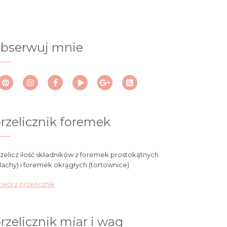
bserwuj mnie
rzelicznik foremek
zelicz ilość składników z foremek prostokątnych
lachy) i foremek okrągłych (tortownice)
wórz przelicznik
rzelicznik miar i wag