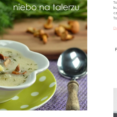
To
ku
cz
To
Do