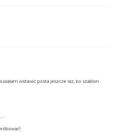
usiałam wstawić posta jeszcze raz, bo szablon
1 pm
próbować!