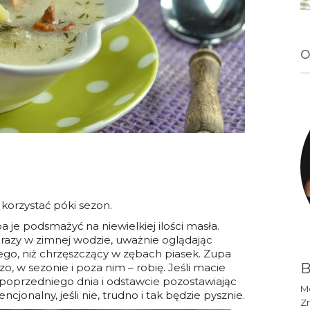
o
korzystać póki sezon.
 je podsmażyć na niewielkiej ilości masła.
razy w zimnej wodzie, uważnie oglądając
zego, niż chrzęszczący w zębach piasek. Zupa
B
o, w sezonie i poza nim – robię. Jeśli macie
 poprzedniego dnia i odstawcie pozostawiając
Mó
encjonalny, jeśli nie, trudno i tak będzie pysznie.
Zr