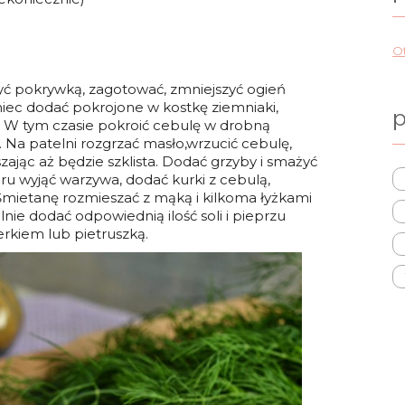
Ot
yć pokrywką, zagotować, zmniejszyć ogień
iec dodać pokrojone w kostkę ziemniaki,
p
. W tym czasie pokroić cebulę w drobną
. Na patelni rozgrzać masło,wrzucić cebulę,
zając aż będzie szklista. Dodać grzyby i smażyć
ru wyjąć warzywa, dodać kurki z cebulą,
Śmietanę rozmieszać z mąką i kilkoma łyżkami
ie dodać odpowiednią ilość soli i pieprzu
kiem lub pietruszką.