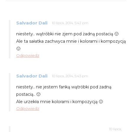
Salvador Dali
10 lipca, 2014, 5:42 pm
niestety.. wątróbki nie zjem pod żadną postacią 🙁
Ale ta sałatka zachwyca mnie i kolorami i kompozycją
🙂
Odpowiedz
Salvador Dali
10 lipca, 2014, 5:43 pm
niestety.. nie jestem fanką wątróbki pod żadną
postacią.. 🙁
Ale urzekła mnie kolorami i kompozycją 🙂
Odpowiedz
10 lipca,