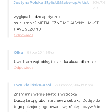
JustynaPolska Stylist&Make-upArtist
2014, 7:16
pm
wygląda bardzo apetycznie!
ps. a u mnie? METALICZNE MOKASYNY – MUST
HAVE SEZONU
Odpowiedz
Olka
15 lipca, 2014, 6:15 pm
Uwielbiam wątróbkę, to sałatka akurat dla mnie.
Odpowiedz
Ewa Zielińska-Król
27 listopada, 2014, 8:08 pm
Znam inną wersję sałatki z wątróbką.
Duszę tartą grubo marchew z cebulką. Dodaję do
tego pokrojoną ugotowana wątróbkę i oczywiście