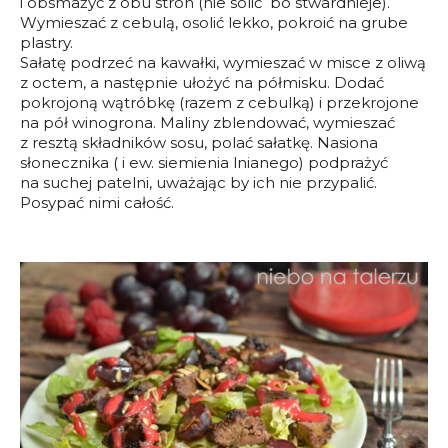
i obsmażyć z obu stron (nie solić bo stwardnieje).
Wymieszać z cebulą, osolić lekko, pokroić na grube
plastry.
Sałatę podrzeć na kawałki, wymieszać w misce z oliwą
z octem, a następnie ułożyć na półmisku. Dodać
pokrojoną wątróbkę (razem z cebulką) i przekrojone
na pół winogrona. Maliny zblendować, wymieszać
z resztą składników sosu, polać sałatkę. Nasiona
słonecznika ( i ew. siemienia lnianego) podprażyć
na suchej patelni, uważając by ich nie przypalić.
Posypać nimi całość.