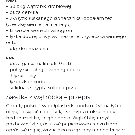
sałat
– 30 dkg wątróbki drobiowej
– duża cebula
– 2-3 łyżki łuskanego słonecznika (dodałam też
łyżeczkę siemienia lnianego)
– kilka czerwonych winogron
– łyżka dobrej oliwy wymieszanej z łyżeczką winnego
octu
– olej do smażenia
sos
– duża garść malin (ok.10 szt)
– pół łyżki białego, winnego octu
– 3 łyżki oliwy
– łyżeczka miodu
– solidna szczypta soli i pieprzu
Sałatka z wątróbką – przepis
Cebulę pokroić w półplasterki, podsmażyć na łyżce
oleju, posypać nieco solą i szczyptą cukru. Kiedy
będzie miękka, zdjąć z ognia. Wątróbkę umyć,
pozbawić żyłek, osuszyć papierowym ręcznikiem,
oprószyć mąką, wrzucić na rozgrzany mocno tłuszcz