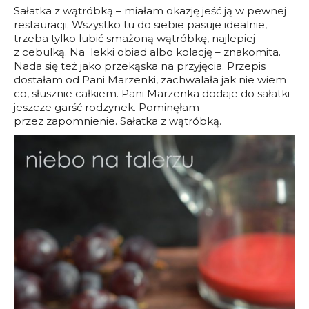
Sałatka z wątróbką – miałam okazję jeść ją w pewnej
restauracji. Wszystko tu do siebie pasuje idealnie,
trzeba tylko lubić smażoną wątróbkę, najlepiej
z cebulką. Na lekki obiad albo kolację – znakomita.
Nada się też jako przekąska na przyjęcia. Przepis
dostałam od Pani Marzenki, zachwalała jak nie wiem
co, słusznie całkiem. Pani Marzenka dodaje do sałatki
jeszcze garść rodzynek. Pominęłam
przez zapomnienie. Sałatka z wątróbką.