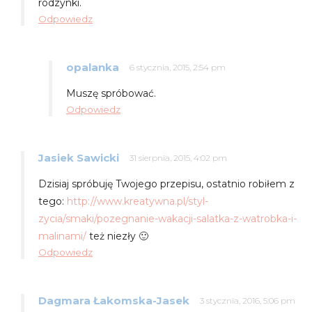
rodzynki.
Odpowiedz
opalanka
6 stycznia, 2015, 2:54 pm
Muszę spróbować.
Odpowiedz
Jasiek Sawicki
31 sierpnia, 2015, 4:02 pm
Dzisiaj spróbuję Twojego przepisu, ostatnio robiłem z
tego:
http://www.kreatywna.pl/styl-
zycia/smaki/pozegnanie-wakacji-salatka-z-watrobka-i-
malinami/
też niezły 🙂
Odpowiedz
Dagmara Łakomska-Jasek
3 stycznia, 2016, 5:06 pm