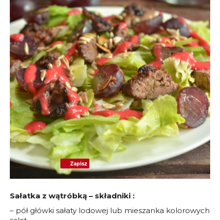
Zapisz
Sałatka z wątróbką – składniki :
– pół główki sałaty lodowej lub mieszanka kolorowych