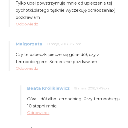
Tylko upał powstrzymuje mnie od upieczenia tej
pychotki,dlatego tęsknie wyczekuję ochłodzenia;-)
pozdrawiam
Odpowiedz
Malgorzata
19 maja, 2018, 3:17 pm
Czy te babeczki piecze się góra- dół, czy z
termoobiegiem. Serdecznie pozdrawiam
Odpowiedz
Beata Królikiewicz
19 maja, 2018, 7:49 pm
Góra – dół albo termoobieg. Przy termoobiegu
10 stopni mniej .
Odpowiedz