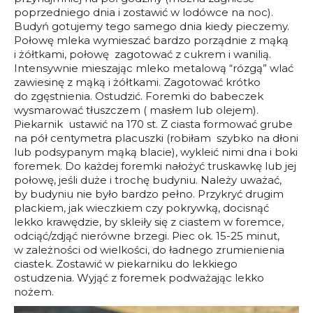
poprzedniego dnia i zostawić w lodówce na noc).
Budyń gotujemy tego samego dnia kiedy pieczemy.
Połowę mleka wymieszać bardzo porządnie z mąką
i żółtkami, połowę zagotować z cukrem i wanilią.
Intensywnie mieszając mleko metalową “rózgą” wlać
zawiesinę z mąką i żółtkami. Zagotować krótko
do zgęstnienia. Ostudzić. Foremki do babeczek
wysmarować tłuszczem ( masłem lub olejem).
Piekarnik ustawić na 170 st. Z ciasta formować grube
na pół centymetra placuszki (robiłam szybko na dłoni
lub podsypanym mąką blacie), wykleić nimi dna i boki
foremek. Do każdej foremki nałożyć truskawkę lub jej
połowę, jeśli duże i trochę budyniu. Należy uważać,
by budyniu nie było bardzo pełno. Przykryć drugim
plackiem, jak wieczkiem czy pokrywką, docisnąć
lekko krawędzie, by skleiły się z ciastem w foremce,
odciąć/zdjąć nierówne brzegi. Piec ok. 15-25 minut,
w zależności od wielkości, do ładnego zrumienienia
ciastek. Zostawić w piekarniku do lekkiego
ostudzenia. Wyjąć z foremek podważając lekko
nożem.