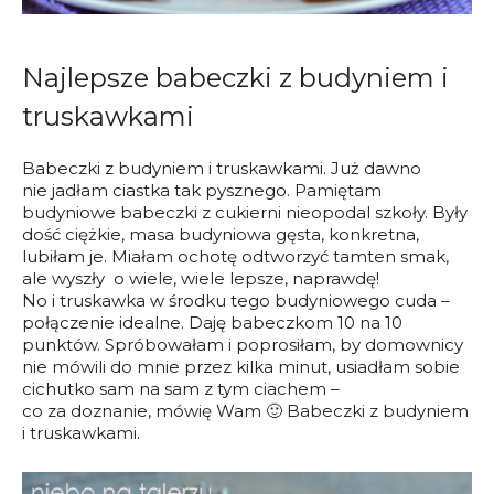
Najlepsze babeczki z budyniem i
truskawkami
Babeczki z budyniem i truskawkami. Już dawno
nie jadłam ciastka tak pysznego. Pamiętam
budyniowe babeczki z cukierni nieopodal szkoły. Były
dość ciężkie, masa budyniowa gęsta, konkretna,
lubiłam je. Miałam ochotę odtworzyć tamten smak,
ale wyszły o wiele, wiele lepsze, naprawdę!
No i truskawka w środku tego budyniowego cuda –
połączenie idealne. Daję babeczkom 10 na 10
punktów. Spróbowałam i poprosiłam, by domownicy
nie mówili do mnie przez kilka minut, usiadłam sobie
cichutko sam na sam z tym ciachem –
co za doznanie, mówię Wam 🙂 Babeczki z budyniem
i truskawkami.