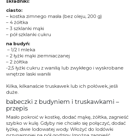
składniki:
ciasto:
– kostka zimnego masła (bez oleju, 200 g)
– 4 żółtka
– 3 szklanki mąki
– pół szklanki cukru
na budyń:
– 1/2 l mleka
– 2 łyżki mąki ziemniaczanej
– 2 żółtka
-2,5 łyżki cukru z wanilią lub zwykłego i wyskrobane
wnętrze laski wanilii
Kilka, kilkanaście truskawek lub ich połówek, jeśli
duże.
babeczki z budyniem i truskawkami –
przepis
Masło pokroić w kostkę, dodać mąkę, żółtka, zagnieść
szybko w kulę. Gdyby nie chciało się połączyć, dodać
łyżkę, dwie lodowatej wody. Włożyć do lodówki
przynajmniej na pół godziny (można zagnieść