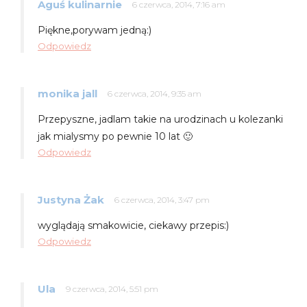
Aguś kulinarnie
6 czerwca, 2014, 7:16 am
Piękne,porywam jedną:)
Odpowiedz
monika jall
6 czerwca, 2014, 9:35 am
Przepyszne, jadlam takie na urodzinach u kolezanki
jak mialysmy po pewnie 10 lat 🙂
Odpowiedz
Justyna Żak
6 czerwca, 2014, 3:47 pm
wyglądają smakowicie, ciekawy przepis:)
Odpowiedz
Ula
9 czerwca, 2014, 5:51 pm