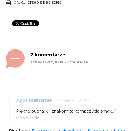
drukuj przepis bez zdjęć
2 komentarze
zobacz wszystkie komentarze
Aguś kulinarnie
23 maja, 2014, 6:24 am
Piękne pucharki i znakomita kompozycja smaku:)
Odpowiedz
Pingback:
Przepisy z truskawkami - Niebo na talerzu