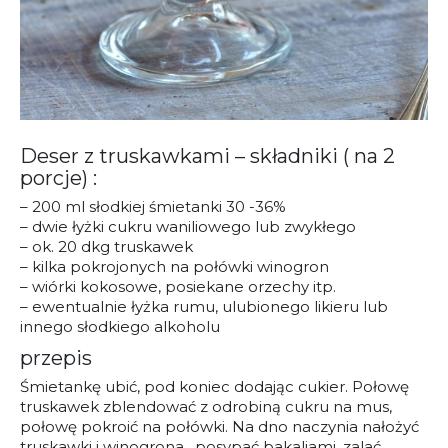
Deser z truskawkami – składniki ( na 2
porcje) :
– 200 ml słodkiej śmietanki 30 -36%
– dwie łyżki cukru waniliowego lub zwykłego
– ok. 20 dkg truskawek
– kilka pokrojonych na połówki winogron
– wiórki kokosowe, posiekane orzechy itp.
– ewentualnie łyżka rumu, ulubionego likieru lub
innego słodkiego alkoholu
przepis
Śmietankę ubić, pod koniec dodając cukier. Połowę
truskawek zblendować z odrobiną cukru na mus,
połowę pokroić na połówki. Na dno naczynia nałożyć
truskawki i winogrona , posypać bakaliami, zalać