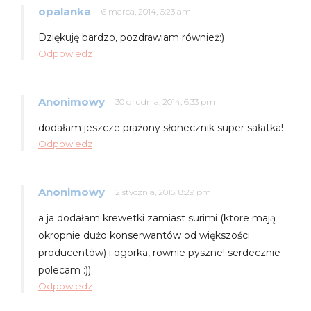
opalanka
6 marca, 2014, 6:23 am
Dziękuję bardzo, pozdrawiam również:)
Odpowiedz
Anonimowy
30 grudnia, 2014, 6:33 pm
dodałam jeszcze prażony słonecznik super sałatka!
Odpowiedz
Anonimowy
2 stycznia, 2015, 8:29 pm
a ja dodałam krewetki zamiast surimi (ktore mają
okropnie dużo konserwantów od większości
producentów) i ogorka, rownie pyszne! serdecznie
polecam :))
Odpowiedz