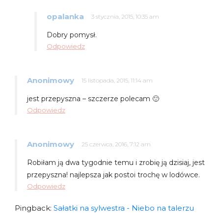
opalanka
3 stycznia, 2015, 10:35 am
Dobry pomysł.
Odpowiedz
Anonimowy
15 listopada, 2015, 11:14 am
jest przepyszna – szczerze polecam 🙂
Odpowiedz
Anonimowy
25 czerwca, 2016, 7:12 am
Robiłam ją dwa tygodnie temu i zrobię ją dzisiaj, jest
przepyszna! najlepsza jak postoi trochę w lodówce.
Odpowiedz
Pingback:
Sałatki na sylwestra - Niebo na talerzu