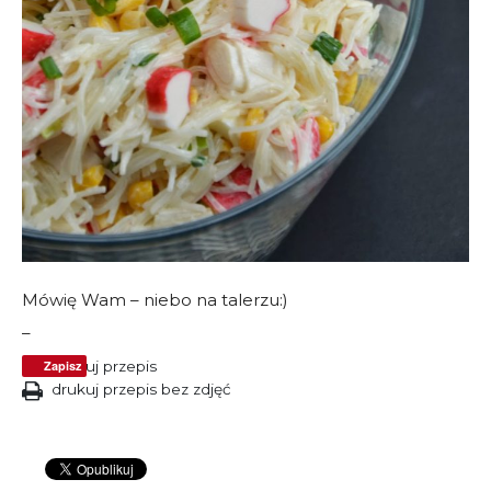
Mówię Wam – niebo na talerzu:)
–
Zapisz
drukuj przepis
drukuj przepis bez zdjęć