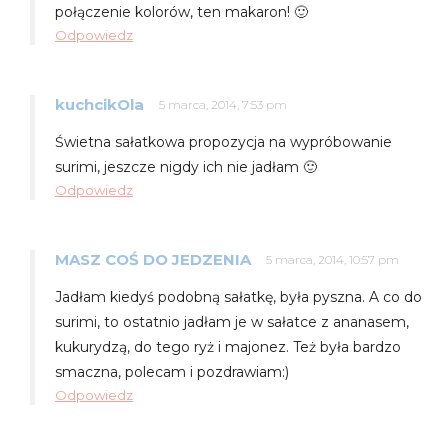
połączenie kolorów, ten makaron! 🙂
Odpowiedz
kuchcikOla
5 marca, 2014, 7:53 pm
Świetna sałatkowa propozycja na wypróbowanie
surimi, jeszcze nigdy ich nie jadłam 🙂
Odpowiedz
MASZ COŚ DO JEDZENIA
5 marca, 2014, 10:57 pm
Jadłam kiedyś podobną sałatkę, była pyszna. A co do
surimi, to ostatnio jadłam je w sałatce z ananasem,
kukurydzą, do tego ryż i majonez. Też była bardzo
smaczna, polecam i pozdrawiam:)
Odpowiedz