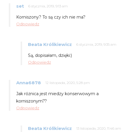
set
6 stycznia, 2019, 9:13 am
Korniszony? To są czy ich nie ma?
Odpowiedz
Beata Królikiewicz
6 stycznia, 2019, 9:35 am
Są, dopisałam, dzięki:)
Odpowiedz
Anna6878
12 listopada, 2020, 5:28 pm
Jak różnica jest miedzy konserwowym a
korniszonym??
Odpowiedz
Beata Królikiewicz
13 listopada, 2020, 11:46 am