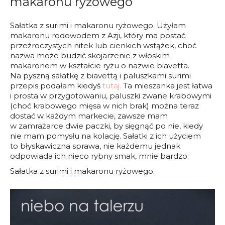
makaronu ryżowego
Sałatka z surimi i makaronu ryżowego. Użyłam
makaronu rodowodem z Azji, który ma postać
przeźroczystych nitek lub cienkich wstążek, choć
nazwa może budzić skojarzenie z włoskim
makaronem w kształcie ryżu o nazwie biavetta.
Na pyszną sałatkę z biavettą i paluszkami surimi
przepis podałam kiedyś
tutaj.
Ta mieszanka jest łatwa
i prosta w przygotowaniu, paluszki zwane krabowymi
(choć krabowego mięsa w nich brak) można teraz
dostać w każdym markecie, zawsze mam
w zamrażarce dwie paczki, by sięgnąć po nie, kiedy
nie mam pomysłu na kolację. Sałatki z ich użyciem
to błyskawiczna sprawa, nie każdemu jednak
odpowiada ich nieco rybny smak, mnie bardzo.
Sałatka z surimi i makaronu ryżowego.