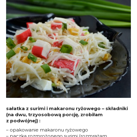
sałatka z surimi i makaronu ryżowego – składniki
(na dwu, trzyosobową porcję, zrobiłam
z podwójnej) :
– opakowanie makaronu ryżowego
– paczka rozmrożonego surimi (rozmrażam