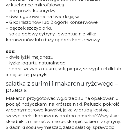
w kuchence mikrofalowej)
– pół puszki kukurydzy
– dwa ugotowane na twardo jajka
– 6 korniszonów lub 2 ogórki konserwowe
– pęczek szczypiorku
– sok z połowy cytryny- ewentualnie kilka
korniszonów lub duży ogórek konserwowy
sos:
– dwie łyżki majonezu
– łyżka jogurtu naturalnego
– spora szczypta cukru, soli, pieprz, szczypta chilli lub
innej ostrej papryki
sałatka z surimi i makaronu ryżowego –
przepis
Makaron przygotować wg.przepisu na opakowaniu,
pociąć nożyczkami na krótsze nitki. Paluszki pokroić
w centymetrowe kawałki, jajka w grubą kostkę,
szczypiorek i korniszony drobno posiekać.Wszystkie
składniki zmieszać w misce, skropić sokiem z cytryny.
Składniki sosu wymieszać, zalać sałatkę. sprawdzić