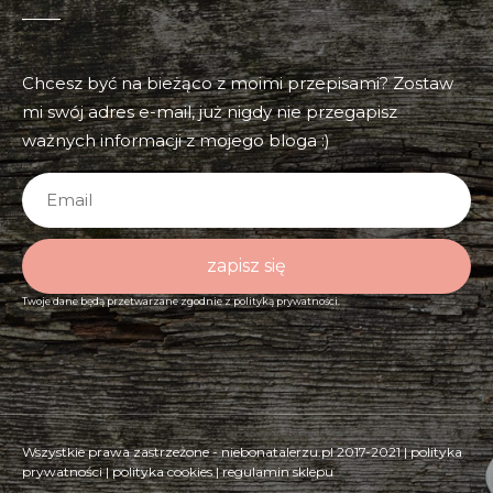
Chcesz być na bieżąco z moimi przepisami? Zostaw
mi swój adres e-mail, już nigdy nie przegapisz
ważnych informacji z mojego bloga :)
zapisz się
Twoje dane będą przetwarzane zgodnie z
polityką prywatności.
Wszystkie prawa zastrzeżone - niebonatalerzu.pl 2017-2021 |
polityka
prywatności
|
polityka cookies
|
regulamin sklepu