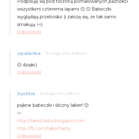
Podpisuję się pod filozofią pomalowanych paznokci
wszystkimi czterema łapami 🙂 🙂 Babeczki
wyglądają przebosko (i założę się, że tak samo
smakują ^^)
Odpowiedz
opalanka
15 lutego, 2014, 8:48 am
🙂 dzięki:)
Odpowiedz
Justine
15 lutego, 2014, 9:35 am
piękne babeczki i śliczny lakier! 🙂
—
http://takeittasty.blogspot.com
http://fb.com/takeittasty
Odpowiedz