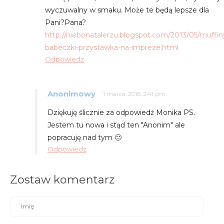
wyczuwalny w smaku. Może te będą lepsze dla
Pani?Pana?
http://niebonatalerzu.blogspot.com/2013/05/muffin
babeczki-przystawka-na-impreze.html
Odpowiedz
Anonimowy
1 marca, 2016, 2:41 pm
Dziękuję ślicznie za odpowiedź Monika PS.
Jestem tu nowa i stąd ten "Anonim" ale
popracuję nad tym 🙂
Odpowiedz
Zostaw komentarz