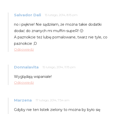
Salvador Dali
15 lutego, 2014, 8:15 pm
no i pięknie! Nie sądziłam, że można takie dodatki
dodać do znanych mi muffin-supeR! 🙂
A paznokcie też lubię pomalowane, twarz nie tyle, co
paznokcie ;D
Odpowiedz
Donnalavita
15 lutego, 2014, 11:15 pm
Wyglądają wspaniale!
Odpowiedz
Marzena
17 lutego, 2014, 7:54 am
Gdyby nie ten listek zielony to można by było się