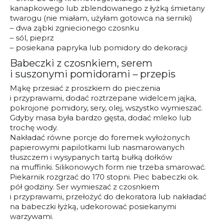
kanapkowego lub zblendowanego z łyżką śmietany
twarogu (nie miałam, użyłam gotowca na serniki)
– dwa ząbki zgniecionego czosnku
– sól, pieprz
– posiekana papryka lub pomidory do dekoracji
Babeczki z czosnkiem, serem
i suszonymi pomidorami – przepis
Mąkę przesiać z proszkiem do pieczenia
i przyprawami, dodać roztrzepane widelcem jajka,
pokrojone pomidory, sery, olej, wszystko wymieszać.
Gdyby masa była bardzo gęsta, dodać mleko lub
trochę wody.
Nakładać równe porcje do foremek wyłożonych
papierowymi papilotkami lub nasmarowanych
tłuszczem i wysypanych tartą bułką dołków
na muffinki. Silikonowych form nie trzeba smarować.
Piekarnik rozgrzać do 170 stopni. Piec babeczki ok.
pół godziny. Ser wymieszać z czosnkiem
i przyprawami, przełożyć do dekoratora lub nakładać
na babeczki łyżką, udekorować posiekanymi
warzywami.