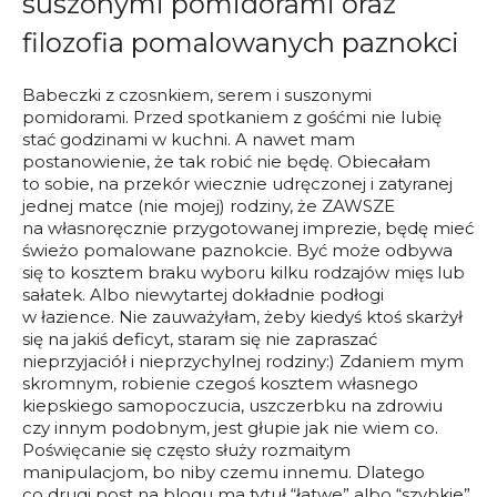
suszonymi pomidorami oraz
filozofia pomalowanych paznokci
Babeczki z czosnkiem, serem i suszonymi
pomidorami. Przed spotkaniem z gośćmi nie lubię
stać godzinami w kuchni. A nawet mam
postanowienie, że tak robić nie będę. Obiecałam
to sobie, na przekór wiecznie udręczonej i zatyranej
jednej matce (nie mojej) rodziny, że ZAWSZE
na własnoręcznie przygotowanej imprezie, będę mieć
świeżo pomalowane paznokcie. Być może odbywa
się to kosztem braku wyboru kilku rodzajów mięs lub
sałatek. Albo niewytartej dokładnie podłogi
w łazience. Nie zauważyłam, żeby kiedyś ktoś skarżył
się na jakiś deficyt, staram się nie zapraszać
nieprzyjaciół i nieprzychylnej rodziny:) Zdaniem mym
skromnym, robienie czegoś kosztem własnego
kiepskiego samopoczucia, uszczerbku na zdrowiu
czy innym podobnym, jest głupie jak nie wiem co.
Poświęcanie się często służy rozmaitym
manipulacjom, bo niby czemu innemu. Dlatego
co drugi post na blogu ma tytuł “łatwe” albo “szybkie”.