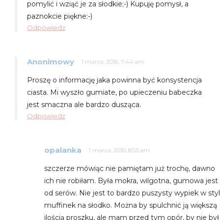
pomylić i wziąć je za słodkie;-) Kupuję pomysł, a
paznokcie piękne:-)
Odpowiedz
Anonimowy
1 marca, 2016, 7:44 am
Proszę o informację jaka powinna być konsystencja
ciasta. Mi wyszło gumiate, po upieczeniu babeczka
jest smaczna ale bardzo dusząca.
Odpowiedz
opalanka
1 marca, 2016, 8:53 am
szczerze mówiąc nie pamiętam już trochę, dawno
ich nie robiłam. Była mokra, wilgotna, gumowa jest
od serów. Nie jest to bardzo puszysty wypiek w sty
muffinek na słodko. Można by spulchnić ją większą
ilością proszku, ale mam przed tym opór, by nie był