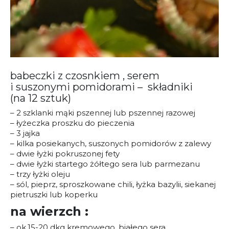
babeczki z czosnkiem , serem
i suszonymi pomidorami –
składniki
(na 12 sztuk)
– 2 szklanki mąki pszennej lub pszennej razowej
– łyżeczka proszku do pieczenia
– 3 jajka
– kilka posiekanych, suszonych pomidorów z zalewy
– dwie łyżki pokruszonej fety
– dwie łyżki startego żółtego sera lub parmezanu
– trzy łyżki oleju
– sól, pieprz, sproszkowane chili, łyżka bazylii, siekanej
pietruszki lub koperku
na wierzch :
– ok.15-20 dkg kremowego, białego sera