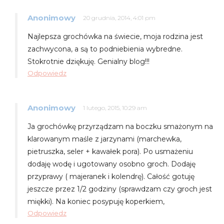
Anonimowy
20 grudnia, 2014, 4:01 pm
Najlepsza grochówka na świecie, moja rodzina jest
zachwycona, a są to podniebienia wybredne.
Stokrotnie dziękuję. Genialny blog!!!
Odpowiedz
Anonimowy
1 lutego, 2015, 10:29 am
Ja grochówkę przyrządzam na boczku smażonym na
klarowanym maśle z jarzynami (marchewka,
pietruszka, seler + kawałek pora). Po usmażeniu
dodaję wodę i ugotowany osobno groch. Dodaję
przyprawy ( majeranek i kolendrę). Całość gotuję
jeszcze przez 1/2 godziny (sprawdzam czy groch jest
miękki). Na koniec posypuję koperkiem,
Odpowiedz