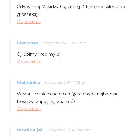
Gdyby mój M.widział tą zupę,już biegł do sklepu po
groszek:)))
Odpowiedz
Marzena
8 stycznia, 2014, 10:38 am
Oj lubimy i robimy…:-)
Odpowiedz
Malwinka
8 stycznia, 2014, 11:03 am
Wczoraj miałam na obiad 🙂 to chyba najbardziej
treściwa zupa jaką znam 🙂
Odpowiedz
monika jall
8 stycznia, 2014, 11:46 am