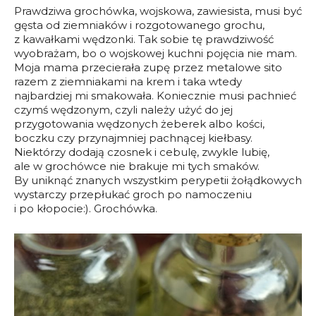
Prawdziwa grochówka, wojskowa, zawiesista, musi być
gęsta od ziemniaków i rozgotowanego grochu,
z kawałkami wędzonki. Tak sobie tę prawdziwość
wyobrażam, bo o wojskowej kuchni pojęcia nie mam.
Moja mama przecierała zupę przez metalowe sito
razem z ziemniakami na krem i taka wtedy
najbardziej mi smakowała. Koniecznie musi pachnieć
czymś wędzonym, czyli należy użyć do jej
przygotowania wędzonych żeberek albo kości,
boczku czy przynajmniej pachnącej kiełbasy.
Niektórzy dodają czosnek i cebulę, zwykle lubię,
ale w grochówce nie brakuje mi tych smaków.
By uniknąć znanych wszystkim perypetii żołądkowych
wystarczy przepłukać groch po namoczeniu
i po kłopocie:). Grochówka.