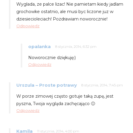
Wyglada, ze palce lizac! Nie pamietam kiedy jadlam
grochowke ostatnio, ale musi byc liczone juz w
dziesiecioleciach! Pozdrawiam noworocznie!
Odpowiedz
opalanka
8 stycznia, 2014, 6:32 pm
Noworocznie dziękuję:)
Odpowiedz
Urszula – Proste potrawy
8 stycznia, 2014, 7:45 pm
W porze zimowej często gotuje taką zupę, jest
pyszna, Twoja wygląda zachęcająco 🙂
Odpowiedz
Kamila
11 stycznia, 2014, 4:00 pm