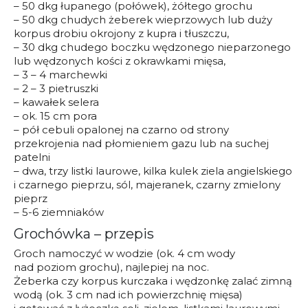
– 50 dkg łupanego (połówek), żółtego grochu
– 50 dkg chudych żeberek wieprzowych lub duży
korpus drobiu okrojony z kupra i tłuszczu,
– 30 dkg chudego boczku wędzonego nieparzonego
lub wędzonych kości z okrawkami mięsa,
– 3 – 4 marchewki
– 2 – 3 pietruszki
– kawałek selera
– ok. 15 cm pora
– pół cebuli opalonej na czarno od strony
przekrojenia nad płomieniem gazu lub na suchej
patelni
– dwa, trzy listki laurowe, kilka kulek ziela angielskiego
i czarnego pieprzu, sól, majeranek, czarny zmielony
pieprz
– 5-6 ziemniaków
Grochówka – przepis
Groch namoczyć w wodzie (ok. 4 cm wody
nad poziom grochu), najlepiej na noc.
Żeberka czy korpus kurczaka i wędzonkę zalać zimną
wodą (ok. 3 cm nad ich powierzchnię mięsa)