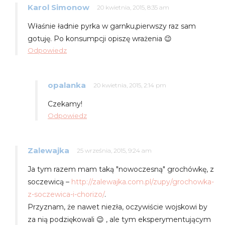
Karol Simonow
20 kwietnia, 2015, 8:35 am
Właśnie ładnie pyrka w garnku,pierwszy raz sam
gotuję. Po konsumpcji opiszę wrażenia 😉
Odpowiedz
opalanka
20 kwietnia, 2015, 2:14 pm
Czekamy!
Odpowiedz
Zalewajka
25 września, 2015, 9:24 am
Ja tym razem mam taką "nowoczesną" grochówkę, z
soczewicą –
http://zalewajka.com.pl/zupy/grochowka-
z-soczewica-i-chorizo/
.
Przyznam, że nawet niezła, oczywiście wojskowi by
za nią podziękowali 😉 , ale tym eksperymentującym