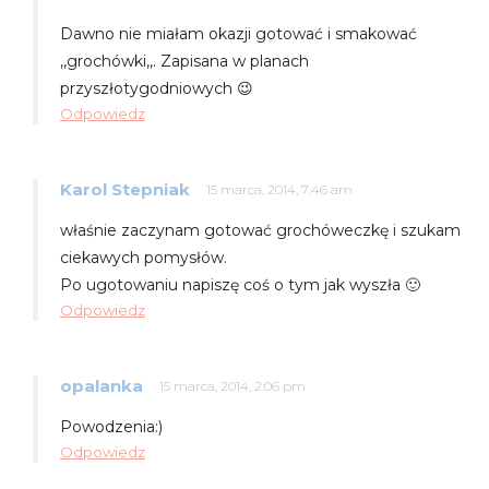
Dawno nie miałam okazji gotować i smakować
,,grochówki,,. Zapisana w planach
przyszłotygodniowych 😉
Odpowiedz
Karol Stepniak
15 marca, 2014, 7:46 am
właśnie zaczynam gotować grochóweczkę i szukam
ciekawych pomysłów.
Po ugotowaniu napiszę coś o tym jak wyszła 🙂
Odpowiedz
opalanka
15 marca, 2014, 2:06 pm
Powodzenia:)
Odpowiedz