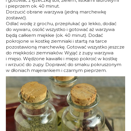
i gotować z łyżeczką soli, zielem, listkami laurowymi
i pieprzem ok. 40 minut.
Dorzucić obrane warzywa (jedną marchewkę
zostawić).
Odlać wodę z grochu, przepłukać go lekko, dodać
do wywaru, osolić wszystko i gotować aż warzywa
będą całkiem miękkie (ok. 40 minut). Dodać
pokrojone w kostkę ziemniaki i startą na tarce
pozostawioną marchewkę. Gotować wszystko jeszcze
do miękkości ziemniaków. Wyjąć z zupy warzywa
i mięso. Wędzone kawałki i mięso pokroić w kostkę
i wrzucić do zupy. Doprawić do smaku pokruszonym
w dłoniach majerankiem i czarnym pieprzem.