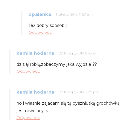
opalanka
1 lutego, 2015, 11:57 am
Też dobry sposób:)
Odpowiedz
kamila hoderna
28 lutego, 2015, 9:56 am
dzisiaj robię,zobaczymy jaka wyjdzie ??
Odpowiedz
kamila hoderna
28 lutego, 2015, 2:00 pm
no i własnie zajadam się tą pyszniutką grochówką
jest rewelacyjna
Odpowiedz