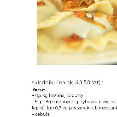
składniki
( na ok. 40-50 szt) :
farsz:
–
0,5 kg kiszonej kapusty
– 5 g – 8g suszonych grzybów (im więcej
lepiej) lub 0,7 kg pieczarek lub mieszank
– cebula