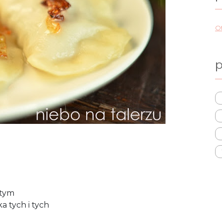
Ot
p
 tym
a tych i tych