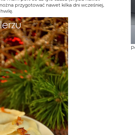
sz można przygotować nawet kilka dni wcześniej,
hwilę.
P