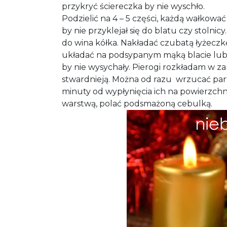
przykryć ściereczka by nie wyschło.
Podzielić na 4 – 5 części, każdą wałkowa
by nie przyklejał się do blatu czy stolni
do wina kółka. Nakładać czubatą łyżeczk
układać na podsypanym mąką blacie lub 
by nie wysychały. Pierogi rozkładam w 
stwardnieją. Można od razu wrzucać part
minuty od wypłynięcia ich na powierzch
warstwą, polać podsmażoną cebulką.