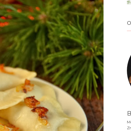
o
B
Mó
Zr