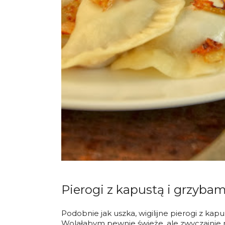
Pierogi z kapustą i grzybam
Podobnie jak uszka, wigilijne pierogi z kap
Wolałabym pewnie świeże, ale zwyczajnie 