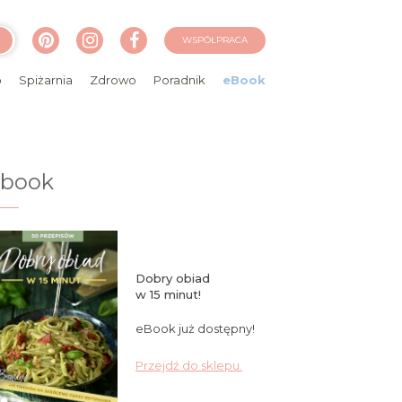
WSPÓŁPRACA
o
Spiżarnia
Zdrowo
Poradnik
eBook
ebook
Dobry obiad
w 15 minut!
eBook już dostępny!
Przejdź do sklepu.