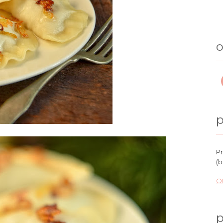
o
p
Pr
(b
Ot
p