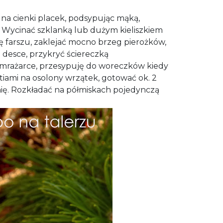
ć na cienki placek, podsypując mąką,
cy. Wycinać szklanką lub dużym kieliszkiem
ę farszu, zaklejać mocno brzeg pierożków,
desce, przykryć ściereczką
zamrażarce, przesypuję do woreczków kiedy
iami na osolony wrzątek, gotować ok. 2
nię. Rozkładać na półmiskach pojedynczą