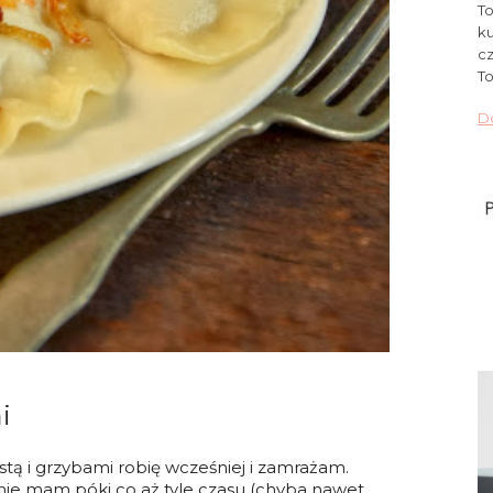
To
ku
cz
To
Do
i
ustą i grzybami robię wcześniej i zamrażam.
nie mam póki co aż tyle czasu (chyba nawet