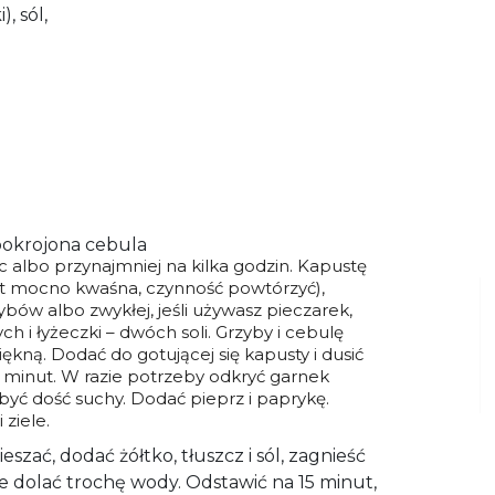
), sól,
pokrojona cebula
c albo przynajmniej na kilka godzin. Kapustę
est mocno kwaśna, czynność powtórzyć),
ybów albo zwykłej, jeśli używasz pieczarek,
ch i łyżeczki – dwóch soli. Grzyby i cebulę
kną. Dodać do gotującej się kapusty i dusić
 minut. W razie potrzeby odkryć garnek
być dość suchy. Dodać pieprz i paprykę.
 ziele.
zać, dodać żółtko, tłuszcz i sól, zagnieść
e dolać trochę wody. Odstawić na 15 minut,