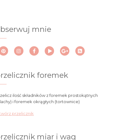
bserwuj mnie
rzelicznik foremek
zelicz ilość składników z foremek prostokątnych
lachy) i foremek okrągłych (tortownice)
wórz przelicznik
rzelicznik miar i wag