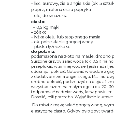
– liść laurowy, ziele angielskie (ok. 3 sztuki
pieprz, mielona ostra papryka
– olej do smażenia
ciasto:
– 0,5 kg mąki
– żółtko
– łyżka oleju lub stopionego masła
– ok. pół szklanki gorącej wody
– płaska łyżeczka soli
do polania:
podsmażona na złoto na maśle, drobno 
Suszone grzyby zalać wodą (ok. 0,5 l) na no
przepłukać w zimnej wodzie ( jeśli nadal j
odcisnąć i pokroić. Gotować w wodzie z grz
z dodatkiem ziela angielskiego, liści laurowy
drobno pokroić, podsmażyć na oleju aż zmię
wszystko razem na małym ogniu ok. 20- 30
i odparować nadmiar wody, farsz powinien 
Dosolić, jeśli potrzeba. Wyjąć liście laurowe i
Do miski z mąką wlać gorącą wodę, wymies
elastyczne ciasto. Gdyby było zbyt tward