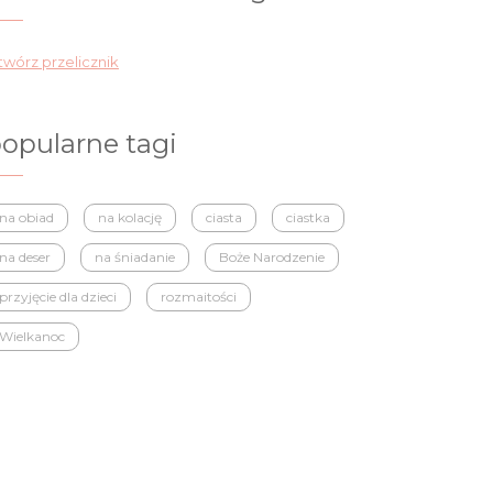
wórz przelicznik
opularne tagi
na obiad
na kolację
ciasta
ciastka
na deser
na śniadanie
Boże Narodzenie
przyjęcie dla dzieci
rozmaitości
Wielkanoc