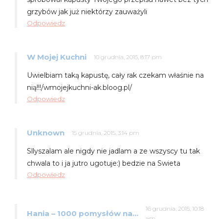
grzybów jak już niektórzy zauważyli
Odpowiedz
W Mojej Kuchni
10 grudnia, 2015, 8:17 pm
Uwielbiam taką kapustę, cały rak czekam właśnie na
nią!!!/wmojejkuchni-ak.bloog.pl/
Odpowiedz
Unknown
15 grudnia, 2015, 3:14 pm
Sllyszalam ale nigdy nie jadlam a ze wszyscy tu tak
chwala to i ja jutro ugotuje:) bedzie na Swieta
Odpowiedz
16 grudnia, 2015, 10:18
Hania – 1000 pomysłów na…
am