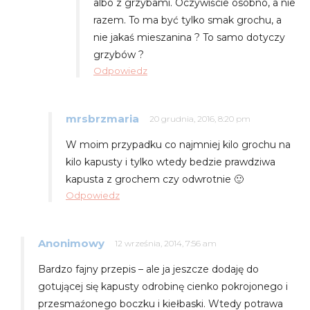
albo z grzybami. Oczywiście osobno, a nie
razem. To ma być tylko smak grochu, a
nie jakaś mieszanina ? To samo dotyczy
grzybów ?
Odpowiedz
mrsbrzmaria
20 grudnia, 2016, 8:20 pm
W moim przypadku co najmniej kilo grochu na
kilo kapusty i tylko wtedy bedzie prawdziwa
kapusta z grochem czy odwrotnie 🙂
Odpowiedz
Anonimowy
12 września, 2014, 7:56 am
Bardzo fajny przepis – ale ja jeszcze dodaję do
gotującej się kapusty odrobinę cienko pokrojonego i
przesmaźonego boczku i kiełbaski. Wtedy potrawa