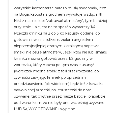
wszystkie komentarze bardzo mi się spodobały, lecz
na Boga, kapusta z grochem wywołuje wzdęcia. !!!
Nikt z nas nie lubi "zatruwać atmosfery", tym bardziej
przy stole – ale jest na to sposób wystarczy 1/4
łyżeczki kminku na 2 do 3 kg kapusty dodanej do
gotowania wraz z listkiem, zielem angielskim i
pieprzem(najlepiej czarnym ziarnistym) poprawia
smak i nie psuje atmosfery, Jeżeli ktoś nie lubi smaku
kminku można gotować przez 1/2 godziny w
woreczku, który można po tym czasie usunąć
(woreczek można zrobić z folii przeźroczystej do
żywności zawijając kminek po uprzednim
przedziurawieniu folii widelcem) bądź też z kawałka
bawełnianej szmatki, np. chusteczki do nosa
używanej tak chętnie przez nasze babcie i prababcie,
pod warunkiem, że nie były one wcześniej używane,
LUB SĄ WYGOTOWANE i wyprane.