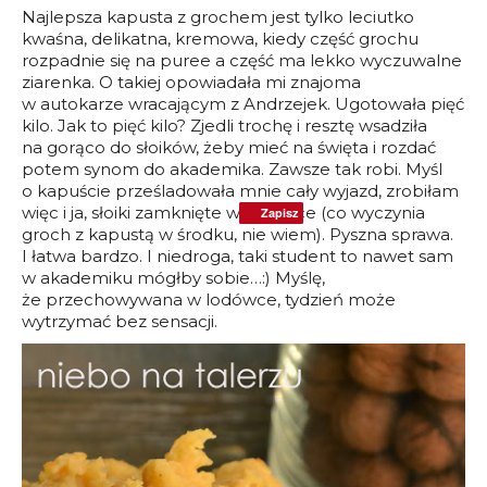
Najlepsza kapusta z grochem jest tylko leciutko
kwaśna, delikatna, kremowa, kiedy część grochu
rozpadnie się na puree a część ma lekko wyczuwalne
ziarenka. O takiej opowiadała mi znajoma
w autokarze wracającym z Andrzejek. Ugotowała pięć
kilo. Jak to pięć kilo? Zjedli trochę i resztę wsadziła
na gorąco do słoików, żeby mieć na święta i rozdać
potem synom do akademika. Zawsze tak robi. Myśl
o kapuście prześladowała mnie cały wyjazd, zrobiłam
więc i ja, słoiki zamknięte w lodówce (co wyczynia
Zapisz
Zapisz
groch z kapustą w środku, nie wiem). Pyszna sprawa.
I łatwa bardzo. I niedroga, taki student to nawet sam
w akademiku mógłby sobie…:) Myślę,
że przechowywana w lodówce, tydzień może
wytrzymać bez sensacji.