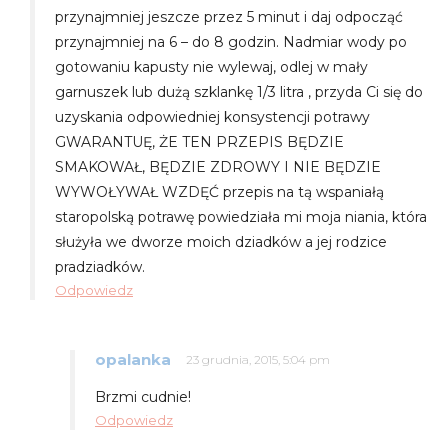
przynajmniej jeszcze przez 5 minut i daj odpocząć
przynajmniej na 6 – do 8 godzin. Nadmiar wody po
gotowaniu kapusty nie wylewaj, odlej w mały
garnuszek lub dużą szklankę 1/3 litra , przyda Ci się do
uzyskania odpowiedniej konsystencji potrawy
GWARANTUĘ, ŻE TEN PRZEPIS BĘDZIE
SMAKOWAŁ, BĘDZIE ZDROWY I NIE BĘDZIE
WYWOŁYWAŁ WZDĘĆ przepis na tą wspaniałą
staropolską potrawę powiedziała mi moja niania, która
służyła we dworze moich dziadków a jej rodzice
pradziadków.
Odpowiedz
opalanka
23 grudnia, 2015, 5:04 pm
Brzmi cudnie!
Odpowiedz