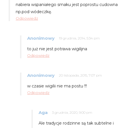
nabiera wspaniałego smaku jest poprostu cudowna
np.pod wódeczkę.
Odpowiedz
Anonimowy
19 grudnia, 2014, 5:34 pm
to już nie jest potrawa wigilijna
Odpowiedz
Anonimowy
20 listopada, 2015, 7:07 pm
w czasie wigilii nie ma postu !!!
Odpowiedz
Aga
3 grudnia, 2020, 9:00 pm
Ale tradycje rodzinne są tak subtelne i