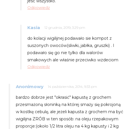
jesc wszystko.
Odpowiedz
Kasia
12 grudnia, 2019, 3:29 pm
do kolacji wigilijnej podawało sie kompot z
suszonych owoców(sliwki, jabłka, gruszki) . I
podawało się go nie tylko dla walorów
smakowych ale właśnie przeciwko wzdeciom
Odpowiedz
Anonimowy
14 października, 2014, 9:33 pm
bardzo dobrze jest "okrasić" kapustę z grochem
przesmażoną słoninką na której smaży się pokrojoną
w kostkę cebulę, ale jeżeli kapusta z grochem ma być
wigilijna ZRÓB w ten sposób: na oleju rzepakowym
proporcje:(około 1/2 litra oleju na 4 kg kapusty i 2 kg