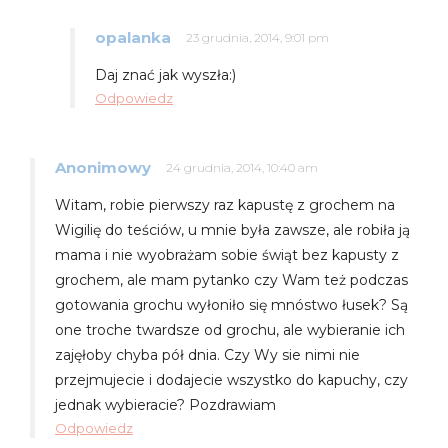
opalanka
23 grudnia, 2014, 9:01 pm
Daj znać jak wyszła:)
Odpowiedz
Anonimowy
24 grudnia, 2014, 10:40 am
Witam, robie pierwszy raz kapustę z grochem na
Wigilię do teściów, u mnie była zawsze, ale robiła ją
mama i nie wyobrażam sobie świąt bez kapusty z
grochem, ale mam pytanko czy Wam też podczas
gotowania grochu wyłoniło się mnóstwo łusek? Są
one troche twardsze od grochu, ale wybieranie ich
zajęłoby chyba pół dnia. Czy Wy sie nimi nie
przejmujecie i dodajecie wszystko do kapuchy, czy
jednak wybieracie? Pozdrawiam
Odpowiedz