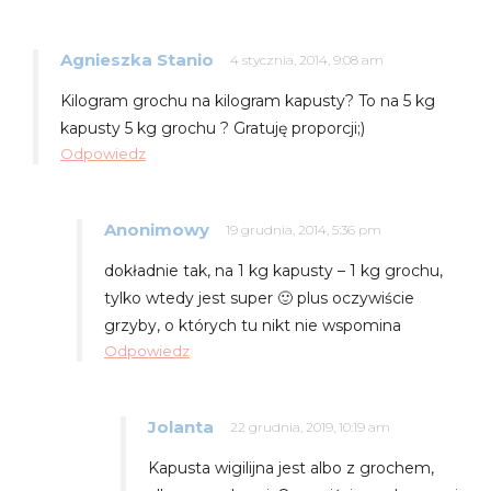
Agnieszka Stanio
4 stycznia, 2014, 9:08 am
Kilogram grochu na kilogram kapusty? To na 5 kg
kapusty 5 kg grochu ? Gratuję proporcji;)
Odpowiedz
Anonimowy
19 grudnia, 2014, 5:36 pm
dokładnie tak, na 1 kg kapusty – 1 kg grochu,
tylko wtedy jest super 🙂 plus oczywiście
grzyby, o których tu nikt nie wspomina
Odpowiedz
Jolanta
22 grudnia, 2019, 10:19 am
Kapusta wigilijna jest albo z grochem,