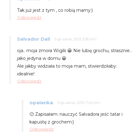
Tak już jest z tym , co robią mamy:)
Odpowiedz
Salvador Dali
5 grudnia, 2013, 5:36 pm
oja.. moja zmora Wigilii 😀 Nie lubię grochu, strasznie..
jako jedyna w domu 😀
Ale jakby widziała to moja mam, stwierdziłaby:
idealnie!
Odpowiedz
opalanka
5 grudnia, 2013, 7:45 pm
🙂 Zapisałam: nauczyć Salvadora jeść tatar i
kapustę z grochem:)
Odpowiedz