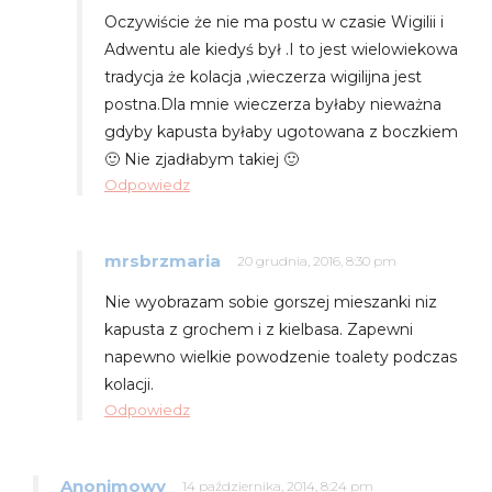
Oczywiście że nie ma postu w czasie Wigilii i
Adwentu ale kiedyś był .I to jest wielowiekowa
tradycja że kolacja ,wieczerza wigilijna jest
postna.Dla mnie wieczerza byłaby nieważna
gdyby kapusta byłaby ugotowana z boczkiem
🙂 Nie zjadłabym takiej 🙂
Odpowiedz
mrsbrzmaria
20 grudnia, 2016, 8:30 pm
Nie wyobrazam sobie gorszej mieszanki niz
kapusta z grochem i z kielbasa. Zapewni
napewno wielkie powodzenie toalety podczas
kolacji.
Odpowiedz
Anonimowy
14 października, 2014, 8:24 pm