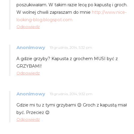
poszukiwałam. W takim razie lecę po kapustę i groch.
W wolnej chwili zapraszam do mnie
http://www.nice-
looking-blog.blogspot.com
Odpowiedz
Anonimowy
19 grudnia, 2014, 5:32 pm
A gdzie grzyby? Kapusta z grochem MUSI być z
GRZYBAMI!
Odpowiedz
Anonimowy
19 grudnia, 2014, 9:32 pm
Gdzie mi tu z tymi grzybami 😉 Groch z kapustą miał
być. Przecież 😉
Odpowiedz