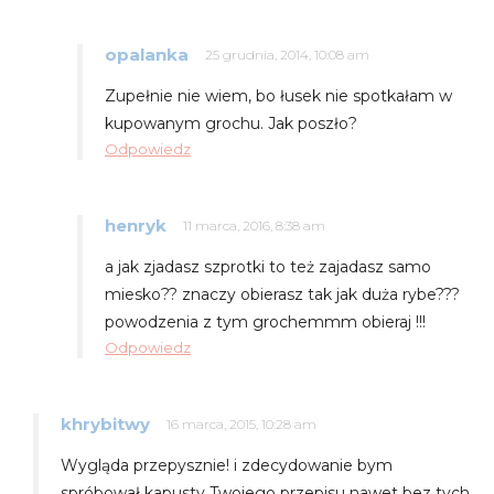
opalanka
25 grudnia, 2014, 10:08 am
Zupełnie nie wiem, bo łusek nie spotkałam w
kupowanym grochu. Jak poszło?
Odpowiedz
henryk
11 marca, 2016, 8:38 am
a jak zjadasz szprotki to też zajadasz samo
miesko?? znaczy obierasz tak jak duża rybe???
powodzenia z tym grochemmm obieraj !!!
Odpowiedz
khrybitwy
16 marca, 2015, 10:28 am
Wygląda przepysznie! i zdecydowanie bym
spróbował kapusty Twojego przepisu nawet bez tych