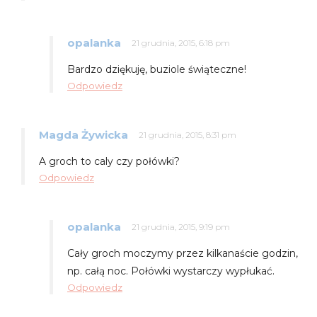
opalanka
21 grudnia, 2015, 6:18 pm
Bardzo dziękuję, buziole świąteczne!
Odpowiedz
Magda Żywicka
21 grudnia, 2015, 8:31 pm
A groch to caly czy połówki?
Odpowiedz
opalanka
21 grudnia, 2015, 9:19 pm
Cały groch moczymy przez kilkanaście godzin,
np. całą noc. Połówki wystarczy wypłukać.
Odpowiedz