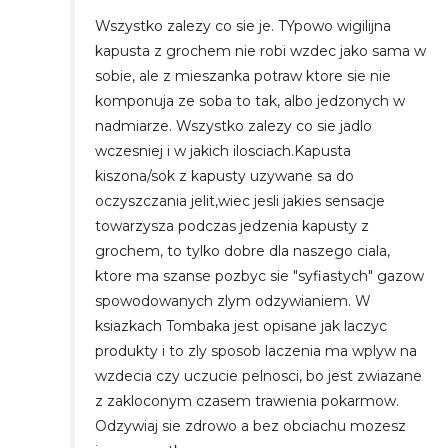
Wszystko zalezy co sie je. TYpowo wigilijna
kapusta z grochem nie robi wzdec jako sama w
sobie, ale z mieszanka potraw ktore sie nie
komponuja ze soba to tak, albo jedzonych w
nadmiarze. Wszystko zalezy co sie jadlo
wczesniej i w jakich ilosciach.Kapusta
kiszona/sok z kapusty uzywane sa do
oczyszczania jelit,wiec jesli jakies sensacje
towarzysza podczas jedzenia kapusty z
grochem, to tylko dobre dla naszego ciala,
ktore ma szanse pozbyc sie "syfiastych" gazow
spowodowanych zlym odzywianiem. W
ksiazkach Tombaka jest opisane jak laczyc
produkty i to zly sposob laczenia ma wplyw na
wzdecia czy uczucie pelnosci, bo jest zwiazane
z zakloconym czasem trawienia pokarmow.
Odzywiaj sie zdrowo a bez obciachu mozesz