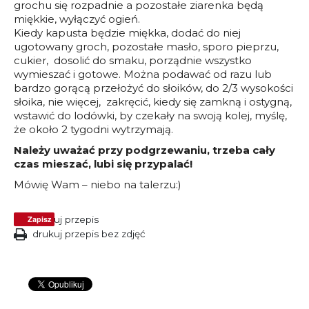
grochu się rozpadnie a pozostałe ziarenka będą
miękkie, wyłączyć ogień.
Kiedy kapusta będzie miękka, dodać do niej
ugotowany groch, pozostałe masło, sporo pieprzu,
cukier, dosolić do smaku, porządnie wszystko
wymieszać i gotowe. Można podawać od razu lub
bardzo gorącą przełożyć do słoików, do 2/3 wysokości
słoika, nie więcej, zakręcić, kiedy się zamkną i ostygną,
wstawić do lodówki, by czekały na swoją kolej, myślę,
że około 2 tygodni wytrzymają.
Należy uważać przy podgrzewaniu, trzeba cały
czas mieszać, lubi się przypalać!
Mówię Wam – niebo na talerzu:)
Zapisz
drukuj przepis
drukuj przepis bez zdjęć