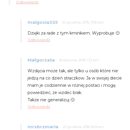
Odpowiedz
malgosia335
22 grudnia, 2015, 7:00 pm
Dzięki za rade z tym kminkiem. Wyprobuje 🙂
Odpowiedz
Małgorzata
16 stycznia, 2016, 1:21 pm
Wzdęcia może tak, ale tylko u osób które nie
jedzą na co dzień straczkow. Ja w swojej diecie
mam je codziennie w różnej postaci i mogę
powiedzieć, że wzdec brak.
Także nie generalizuj 🙂
Odpowiedz
mrsbrzmaria
20 grudnia, 2016, 8:13 pm