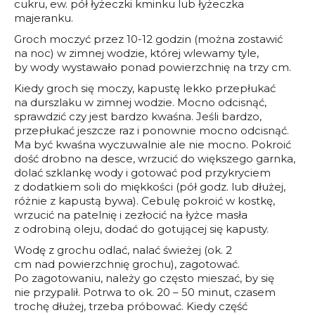
cukru, ew. pół łyżeczki kminku lub łyżeczka
majeranku.
Groch moczyć przez 10-12 godzin (można zostawić
na noc) w zimnej wodzie, której wlewamy tyle,
by wody wystawało ponad powierzchnię na trzy cm.
Kiedy groch się moczy, kapustę lekko przepłukać
na durszlaku w zimnej wodzie. Mocno odcisnąć,
sprawdzić czy jest bardzo kwaśna. Jeśli bardzo,
przepłukać jeszcze raz i ponownie mocno odcisnąć.
Ma być kwaśna wyczuwalnie ale nie mocno. Pokroić
dość drobno na desce, wrzucić do większego garnka,
dolać szklankę wody i gotować pod przykryciem
z dodatkiem soli do miękkości (pół godz. lub dłużej,
różnie z kapustą bywa). Cebulę pokroić w kostkę,
wrzucić na patelnię i zezłocić na łyżce masła
z odrobiną oleju, dodać do gotującej się kapusty.
Wodę z grochu odlać, nalać świeżej (ok. 2
cm nad powierzchnię grochu), zagotować.
Po zagotowaniu, należy go często mieszać, by się
nie przypalił. Potrwa to ok. 20 – 50 minut, czasem
trochę dłużej, trzeba próbować. Kiedy część