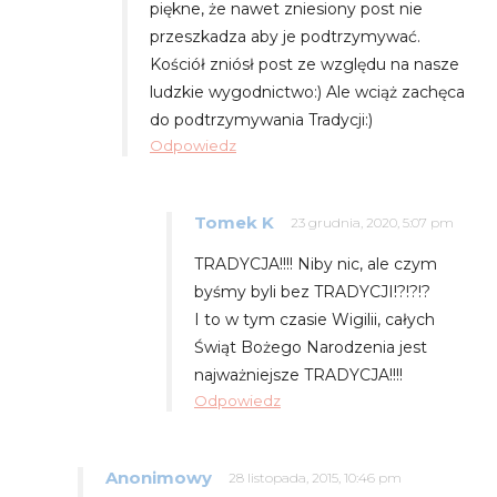
piękne, że nawet zniesiony post nie
przeszkadza aby je podtrzymywać.
Kościół zniósł post ze względu na nasze
ludzkie wygodnictwo:) Ale wciąż zachęca
do podtrzymywania Tradycji:)
Odpowiedz
Tomek K
23 grudnia, 2020, 5:07 pm
TRADYCJA!!!! Niby nic, ale czym
byśmy byli bez TRADYCJI!?!?!?
I to w tym czasie Wigilii, całych
Świąt Bożego Narodzenia jest
najważniejsze TRADYCJA!!!!
Odpowiedz
Anonimowy
28 listopada, 2015, 10:46 pm