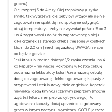
grochu)
Olej rozgrzej 3 do 4 razy. Olej rzepakowy (uzyska
smak), tak wygrzewaj olej żeby był wrzący ale się nie
zagotował i nie spalił, daj mu spokojnie ostygnąć,
pilnuj temperatury, – żeby nie wywołać pożaru !!!! po 3
lub 4 zagotowaniu dołóż do zagotowanego oleju
kilka grzanek za starego chleba (najlepiej w kostkach
1.5cm do 2,0 cm ) niech się zazłocą UWAGA nie spal
bo będzie gorzkie.
Jeśli ktoś lubi można dołożyć 1/2 ząbka czosnku na 4
kg kapusty – nie więcej. Pokrojoną w kostkę cebulę
podsmaż na lekko złoty kolor.Przesmażoną cebulę
dodaj do zagotowanej , lekko ugotowanej kapusty z
przyprawami listek laurowy, ziele angielskie, koperek,
niewielką ilością kminku i czarnym pieprzem (można
użyć też kilka ziaren pieprzu cytrynowego) Po
ugotowaniu kapusty dodaj uprzednio zagotowany
groch w innym naczyniu, wymieszaj. GOTUJ jeszcze