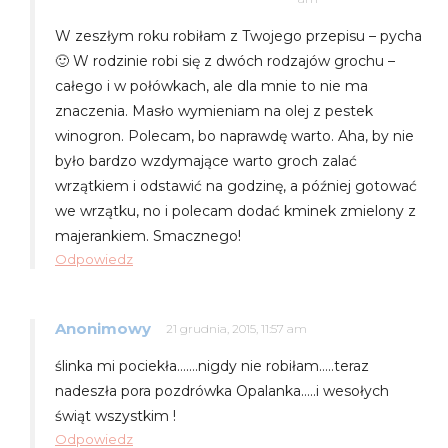
W zeszłym roku robiłam z Twojego przepisu – pycha
🙂 W rodzinie robi się z dwóch rodzajów grochu –
całego i w połówkach, ale dla mnie to nie ma
znaczenia. Masło wymieniam na olej z pestek
winogron. Polecam, bo naprawdę warto. Aha, by nie
było bardzo wzdymające warto groch zalać
wrzątkiem i odstawić na godzinę, a później gotować
we wrzątku, no i polecam dodać kminek zmielony z
majerankiem. Smacznego!
Odpowiedz
Anonimowy
21 grudnia, 2015, 11:57 am
ślinka mi pociekła…….nigdy nie robiłam…..teraz
nadeszła pora pozdrówka Opalanka…..i wesołych
świąt wszystkim !
Odpowiedz