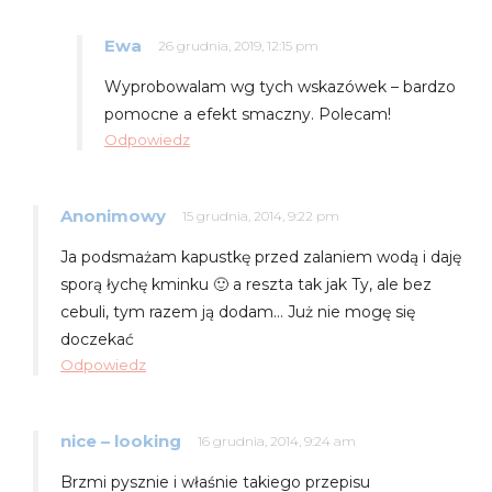
Ewa
26 grudnia, 2019, 12:15 pm
Wyprobowalam wg tych wskazówek – bardzo
pomocne a efekt smaczny. Polecam!
Odpowiedz
Anonimowy
15 grudnia, 2014, 9:22 pm
Ja podsmażam kapustkę przed zalaniem wodą i daję
sporą łychę kminku 🙂 a reszta tak jak Ty, ale bez
cebuli, tym razem ją dodam… Już nie mogę się
doczekać
Odpowiedz
nice – looking
16 grudnia, 2014, 9:24 am
Brzmi pysznie i właśnie takiego przepisu