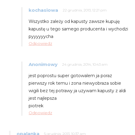
kochasiowa
22 grudnia, 2013, 12:21 pm
Wszystko zależy od kapusty zawsze kupuję
kapustę u tego samego producenta i wychodzi
pyyyyyycha
Odpowiedz
Anonimowy
24 grudnia, 2014, 10:43 am
jest poprostu super gotowalem ja poraz
pierwszy rok temu i zona niewyobraza sobie
wigili bez tej potrawy ja uzywam kapusty z aldi
jest najlepsza
piotrek
Odpowiedz
opalanka
5 grudnia, 2013, 10:37 am