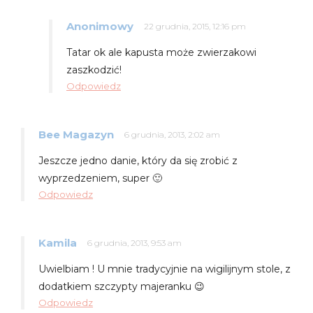
Anonimowy
22 grudnia, 2015, 12:16 pm
Tatar ok ale kapusta może zwierzakowi
zaszkodzić!
Odpowiedz
Bee Magazyn
6 grudnia, 2013, 2:02 am
Jeszcze jedno danie, który da się zrobić z
wyprzedzeniem, super 🙂
Odpowiedz
Kamila
6 grudnia, 2013, 9:53 am
Uwielbiam ! U mnie tradycyjnie na wigilijnym stole, z
dodatkiem szczypty majeranku 😉
Odpowiedz