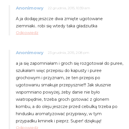
Anonimowy
22 grudnia, 2015, 10:39 am
A ja dodaję jeszcze dwa zmięte ugotowane
ziemniaki.. robi się wtedy taka gładziutka
Odpowiedz
Anonimowy
23 grudnia, 2015, 2:08 pm
a ja się zapomniałam i groch się rozgotował do puree,
szukałam więc przepisu do kapusty i puree
grochowym i przyznam, że ten przepis po
ugotowaniu smakuje przepysznie!!! Jak słusznie
wspomniano powyżej, żeby danie nie było
wiatropędnie, trzeba groch gotować z glonem
kombu, a do oleju jeszcze przed cebulką trzeba po
hindusku aromatyzować przyprawy, w tym
przypadku kminek i pieprz. Super! dziękuję!
Odpowiedz