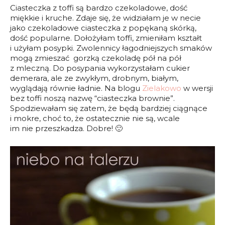
Ciasteczka z toffi są bardzo czekoladowe, dość
miękkie i kruche. Zdaje się, że widziałam je w necie
jako czekoladowe ciasteczka z popękaną skórką,
dość popularne. Dołożyłam toffi, zmieniłam kształt
i użyłam posypki. Zwolennicy łagodniejszych smaków
mogą zmieszać gorzką czekoladę pół na pół
z mleczną. Do posypania wykorzystałam cukier
demerara, ale ze zwykłym, drobnym, białym,
wyglądają równie ładnie. Na blogu
Zielakowo
w wersji
bez toffi noszą nazwę “ciasteczka brownie”.
Spodziewałam się zatem, że będą bardziej ciągnące
i mokre, choć to, że ostatecznie nie są, wcale
im nie przeszkadza. Dobre! 🙂