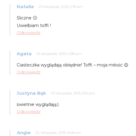
Natalie
23 listopada, 2013, 2:19 pm
Śliczne 🙂
Uwielbiam toffi !
Odpowiedz
Agata
23 listopada, 2013, 4:58 pm
Ciasteczka wyglądają obłędnie! Toffi – moja miłość 😉
Odpowiedz
Justyna Bąk
23 listopada, 2013, 5:10 pm
świetnie wyglądają:)
Odpowiedz
Angie
24 listopada, 2013, 9:48 am