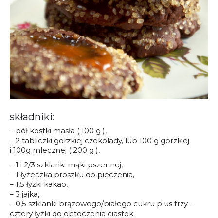
składniki:
– pół kostki masła ( 100 g ),
– 2 tabliczki gorzkiej czekolady, lub 100 g gorzkiej
i 100g mlecznej ( 200 g ),
– 1 i 2/3 szklanki mąki pszennej,
– 1 łyżeczka proszku do pieczenia,
– 1,5 łyżki kakao,
– 3 jajka,
– 0,5 szklanki brązowego/białego cukru plus trzy –
cztery łyżki do obtoczenia ciastek