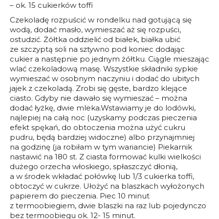
– ok. 15 cukierków toffi
Czekoladę rozpuścić w rondelku nad gotującą się
wodą, dodać masło, wymieszać aż się rozpuści,
ostudzić. Żółtka oddzielić od białek, białka ubić
ze szczyptą soli na sztywno pod koniec dodając
cukier a następnie po jednym żółtku. Ciągle mieszając
wlać czekoladową masę. Wszystkie składniki sypkie
wymieszać w osobnym naczyniu i dodać do ubitych
jajek z czekoladą. Zrobi się gęste, bardzo klejące
ciasto. Gdyby nie dawało się wymieszać – można
dodać łyżkę, dwie mleka.Wstawiamy je do lodówki,
najlepiej na całą noc (uzyskamy podczas pieczenia
efekt spękań, do obtoczenia można użyć cukru
pudru, będą bardziej widoczne) albo przynajmniej
na godzinę (ja robiłam w tym wariancie) Piekarnik
nastawić na 180 st. Z ciasta formować kulki wielkości
dużego orzecha włoskiego, spłaszczyć dłonią,
a w środek wkładać połówkę lub 1/3 cukierka toffi,
obtoczyć w cukrze. Ułożyć na blaszkach wyłożonych
papierem do pieczenia. Piec 10 minut
z termoobiegiem, dwie blaszki na raz lub pojedynczo
bez termoobiegu ok. 12- 15 minut.