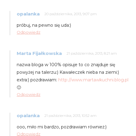
opalanka
20 października, 2013, 9:07 pm
próbuj, na pewno się uda:)
Odpowiedz
Marta Fijałkowska
21 października, 2013, 8:21 am
nazwa bloga w 100% opisuje to co znajduje się
powyżej na talerzu:) Kawałeczek nieba na ziemi:)
extra:) pozdrawiam:
http://www.martawkuchni.blog.pl
🙂
Odpowiedz
opalanka
21 października, 2013, 10:52 am
ooo, miło mi bardzo, pozdrawiam również:)
Odpowiedz