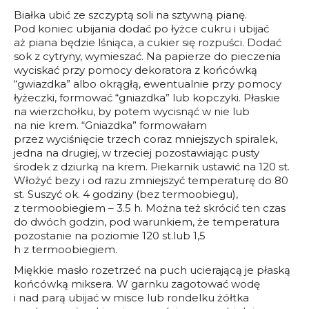
Białka ubić ze szczyptą soli na sztywną pianę.
Pod koniec ubijania dodać po łyżce cukru i ubijać
aż piana będzie lśniąca, a cukier się rozpuści. Dodać
sok z cytryny, wymieszać. Na papierze do pieczenia
wyciskać przy pomocy dekoratora z końcówką
“gwiazdka” albo okrągłą, ewentualnie przy pomocy
łyżeczki, formować “gniazdka” lub kopczyki. Płaskie
na wierzchołku, by potem wycisnąć w nie lub
na nie krem. “Gniazdka” formowałam
przez wyciśnięcie trzech coraz mniejszych spiralek,
jedna na drugiej, w trzeciej pozostawiając pusty
środek z dziurką na krem. Piekarnik ustawić na 120 st.
Włożyć bezy i od razu zmniejszyć temperaturę do 80
st. Suszyć ok. 4 godziny (bez termoobiegu),
z termoobiegiem – 3.5 h. Można też skrócić ten czas
do dwóch godzin, pod warunkiem, że temperatura
pozostanie na poziomie 120 st.lub 1,5
h z termoobiegiem.
Miękkie masło rozetrzeć na puch ucierającą je płaską
końcówką miksera. W garnku zagotować wodę
i nad parą ubijać w misce lub rondelku żółtka