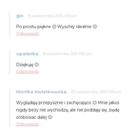
gin
19 października, 2013, 4:56 pm
Po prostu piękne 🙂 Wyschły idealnie 🙂
Odpowiedz
opalanka
19 października, 2013, 5:06 pm
Dziękuję 🙂
Odpowiedz
Monika Kwiatkowska
20 października, 2013, 7:59 pm
Wyglądają przepysznie i zachęcająco 🙂 Mnie jakoś
nigdy bezy nie wychodzą, ale nie poddaję się…będę
oróbować dalej 🙂
Odpowiedz