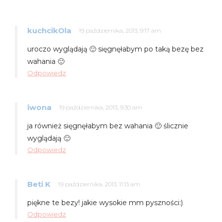
kuchcikOla
19 października, 2013, 9:17 am
uroczo wyglądają 🙂 sięgnęłabym po taką bezę bez
wahania 🙂
Odpowiedz
iwona
19 października, 2013, 9:30 am
ja również sięgnęłabym bez wahania 🙂 ślicznie
wyglądają 🙂
Odpowiedz
Beti K
19 października, 2013, 11:13 am
piękne te bezy! jakie wysokie mm pyszności:)
Odpowiedz