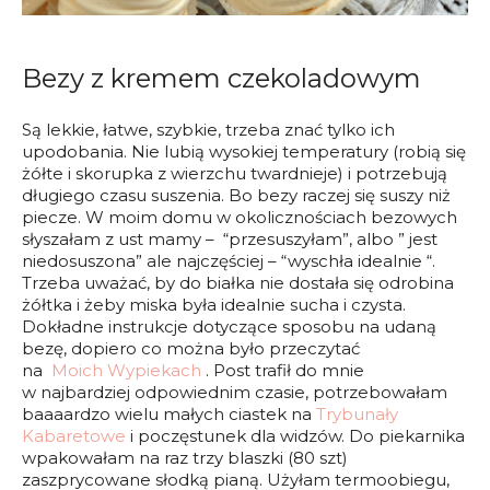
Bezy z kremem czekoladowym
Są lekkie, łatwe, szybkie, trzeba znać tylko ich
upodobania. Nie lubią wysokiej temperatury (robią się
żółte i skorupka z wierzchu twardnieje) i potrzebują
długiego czasu suszenia. Bo bezy raczej się suszy niż
piecze. W moim domu w okolicznościach bezowych
słyszałam z ust mamy – “przesuszyłam”, albo ” jest
niedosuszona” ale najczęściej – “wyschła idealnie “.
Trzeba uważać, by do białka nie dostała się odrobina
żółtka i żeby miska była idealnie sucha i czysta.
Dokładne instrukcje dotyczące sposobu na udaną
bezę, dopiero co można było przeczytać
na
Moich Wypiekach
. Post trafił do mnie
w najbardziej odpowiednim czasie, potrzebowałam
baaaardzo wielu małych ciastek na
Trybunały
Kabaretowe
i poczęstunek dla widzów. Do piekarnika
wpakowałam na raz trzy blaszki (80 szt)
zaszprycowane słodką pianą. Użyłam termoobiegu,