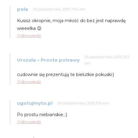
pola
23 października, 2013, 7:24 am
Kusisz okropnie, moja miłość do bez jest naprawdę
wieeelka 😉
Odpowiedz
25 października, 2013, 5:57
Urszula – Proste potrawy
pm
cudownie się prezentują te bielutkie pokuski:)
Odpowiedz
ugotujmyto.pl
29 października, 2013, 6:19 pm
Po prostu niebiańskie..:)
Odpowiedz