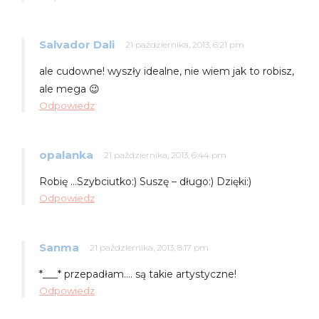
Salvador Dali
21 października, 2013, 6:21 pm
ale cudowne! wyszły idealne, nie wiem jak to robisz,
ale mega 😉
Odpowiedz
opalanka
21 października, 2013, 6:44 pm
Robię …Szybciutko:) Suszę – długo:) Dzięki:)
Odpowiedz
Sanma
21 października, 2013, 8:17 pm
*___* przepadłam…. są takie artystyczne!
Odpowiedz