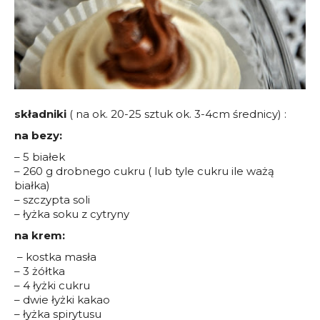
składniki
( na ok. 20-25 sztuk ok. 3-4cm średnicy) :
na bezy:
– 5 białek
– 260 g drobnego cukru ( lub tyle cukru ile ważą
białka)
– szczypta soli
– łyżka soku z cytryny
na krem:
– kostka masła
– 3 żółtka
– 4 łyżki cukru
– dwie łyżki kakao
– łyżka spirytusu