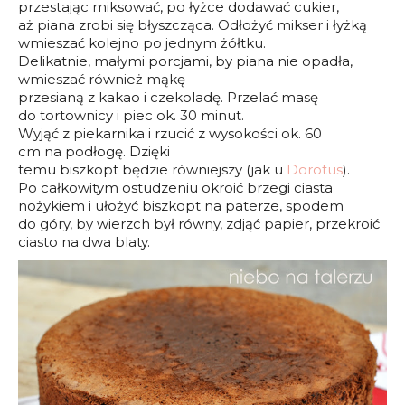
przestając miksować, po łyżce dodawać cukier,
aż piana zrobi się błyszcząca. Odłożyć mikser i łyżką
wmieszać kolejno po jednym żółtku.
Delikatnie, małymi porcjami, by piana nie opadła,
wmieszać również mąkę
przesianą z kakao i czekoladę. Przelać masę
do tortownicy i piec ok. 30 minut.
Wyjąć z piekarnika i rzucić z wysokości ok. 60
cm na podłogę. Dzięki
temu biszkopt będzie równiejszy (jak u
Dorotus
).
Po całkowitym ostudzeniu okroić brzegi ciasta
nożykiem i ułożyć biszkopt na paterze, spodem
do góry, by wierzch był równy, zdjąć papier, przekroić
ciasto na dwa blaty.