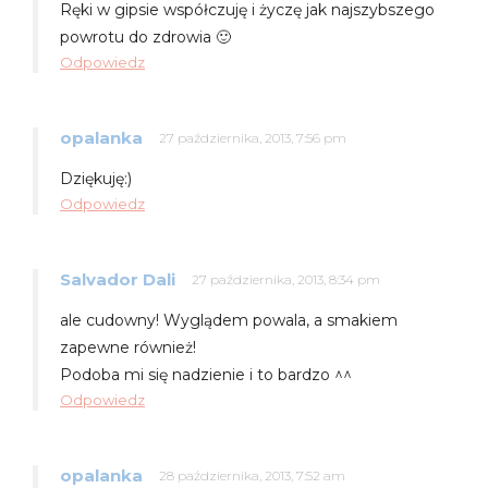
Ręki w gipsie współczuję i życzę jak najszybszego
powrotu do zdrowia 🙂
Odpowiedz
opalanka
27 października, 2013, 7:56 pm
Dziękuję:)
Odpowiedz
Salvador Dali
27 października, 2013, 8:34 pm
ale cudowny! Wyglądem powala, a smakiem
zapewne również!
Podoba mi się nadzienie i to bardzo ^^
Odpowiedz
opalanka
28 października, 2013, 7:52 am