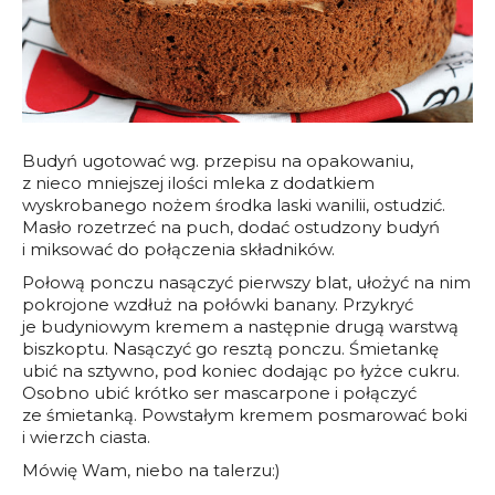
Budyń ugotować wg. przepisu na opakowaniu,
z nieco mniejszej ilości mleka z dodatkiem
wyskrobanego nożem środka laski wanilii, ostudzić.
Masło rozetrzeć na puch, dodać ostudzony budyń
i miksować do połączenia składników.
Połową ponczu nasączyć pierwszy blat, ułożyć na nim
pokrojone wzdłuż na połówki banany. Przykryć
je budyniowym kremem a następnie drugą warstwą
biszkoptu. Nasączyć go resztą ponczu. Śmietankę
ubić na sztywno, pod koniec dodając po łyżce cukru.
Osobno ubić krótko ser mascarpone i połączyć
ze śmietanką. Powstałym kremem posmarować boki
i wierzch ciasta.
Mówię Wam, niebo na talerzu:)