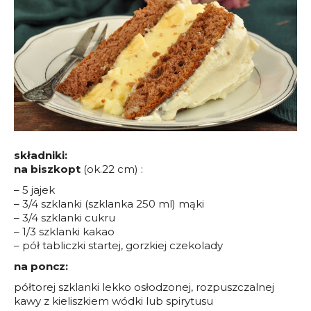
składniki:
na biszkopt
(ok.22 cm) :
– 5 jajek
– 3/4 szklanki (szklanka 250 ml) mąki
– 3/4 szklanki cukru
– 1/3 szklanki kakao
– pół tabliczki startej, gorzkiej czekolady
na poncz:
półtorej szklanki lekko osłodzonej, rozpuszczalnej
kawy z kieliszkiem wódki lub spirytusu