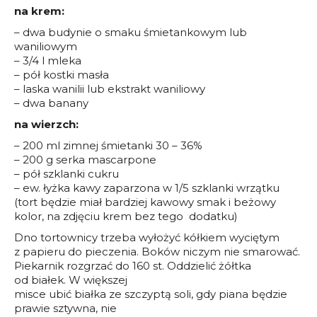
na krem:
– dwa budynie o smaku śmietankowym lub
waniliowym
– 3/4 l mleka
– pół kostki masła
– laska wanilii lub ekstrakt waniliowy
– dwa banany
na wierzch:
– 200 ml zimnej śmietanki 30 – 36%
– 200 g serka mascarpone
– pół szklanki cukru
– ew. łyżka kawy zaparzona w 1/5 szklanki wrzątku
(tort będzie miał bardziej kawowy smak i beżowy
kolor, na zdjęciu krem bez tego dodatku)
Dno tortownicy trzeba wyłożyć kółkiem wyciętym
z papieru do pieczenia. Boków niczym nie smarować.
Piekarnik rozgrzać do 160 st. Oddzielić żółtka
od białek. W większej
misce ubić białka ze szczyptą soli, gdy piana będzie
prawie sztywna, nie