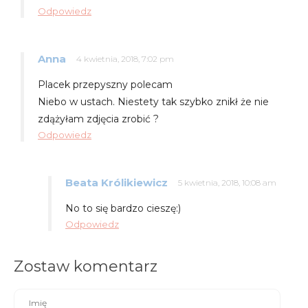
Odpowiedz
Anna
4 kwietnia, 2018, 7:02 pm
Placek przepyszny polecam
Niebo w ustach. Niestety tak szybko znikł że nie
zdążyłam zdjęcia zrobić ?
Odpowiedz
Beata Królikiewicz
5 kwietnia, 2018, 10:08 am
No to się bardzo cieszę:)
Odpowiedz
Zostaw komentarz