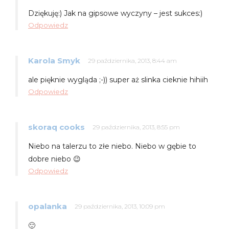
Dziękuję:) Jak na gipsowe wyczyny – jest sukces:)
Odpowiedz
Karola Smyk
29 października, 2013, 8:44 am
ale pięknie wygląda ;-)) super aż slinka cieknie hihiih
Odpowiedz
skoraq cooks
29 października, 2013, 8:55 pm
Niebo na talerzu to złe niebo. Niebo w gębie to
dobre niebo 😉
Odpowiedz
opalanka
29 października, 2013, 10:09 pm
🙂