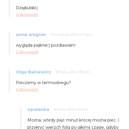
Dziękulski:)
Odpowiedz
anna wegner
11 września, 2013, 4:17 pm
wygląda pięknie:) pozdrawiam
Odpowiedz
Olga Balcewicz
30 lipca, 2014, 1:19 pm
Pieczemy w termoobiegu?
Odpowiedz
opalanka
30 lipca, 2014, 3:01 pm
Można, wtedy pięć minut krócej można piec. I
przykryć wierzch folią po jakimś czasie, gdyby