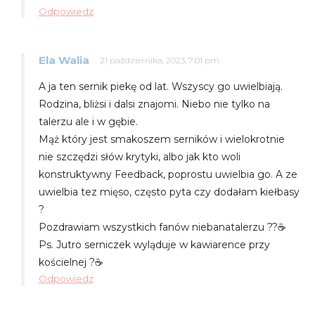
Odpowiedz
Ela Walia
21 października, 2023, 7:01 pm
A ja ten sernik piekę od lat. Wszyscy go uwielbiają.
Rodzina, bliżsi i dalsi znajomi. Niebo nie tylko na
talerzu ale i w gębie.
Mąż który jest smakoszem serników i wielokrotnie
nie szczędzi słów krytyki, albo jak kto woli
konstruktywny Feedback, poprostu uwielbia go. A ze
uwielbia tez mięso, często pyta czy dodałam kiełbasy
?
Pozdrawiam wszystkich fanów niebanatalerzu ??☕️
Ps. Jutro serniczek wyląduje w kawiarence przy
kościelnej ?☕️
Odpowiedz