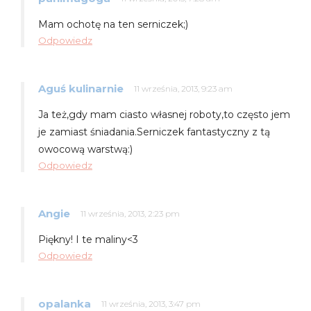
Mam ochotę na ten serniczek;)
Odpowiedz
Aguś kulinarnie
11 września, 2013, 9:23 am
Ja też,gdy mam ciasto własnej roboty,to często jem
je zamiast śniadania.Serniczek fantastyczny z tą
owocową warstwą:)
Odpowiedz
Angie
11 września, 2013, 2:23 pm
Piękny! I te maliny<3
Odpowiedz
opalanka
11 września, 2013, 3:47 pm