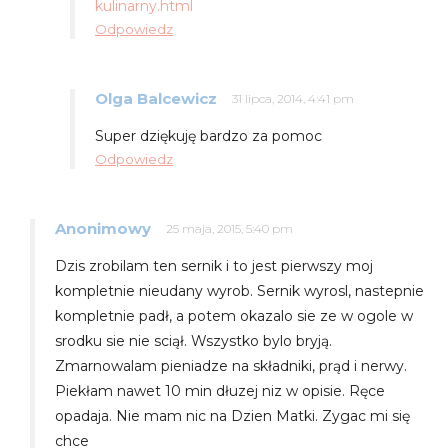
kulinarny.html
Odpowiedz
Olga Balcewicz
31 lipca, 2014, 4:41 pm
Super dziękuję bardzo za pomoc
Odpowiedz
Anonimowy
25 maja, 2015, 5:40 pm
Dzis zrobilam ten sernik i to jest pierwszy moj
kompletnie nieudany wyrob. Sernik wyrosl, nastepnie
kompletnie padł, a potem okazalo sie ze w ogole w
srodku sie nie sciął. Wszystko bylo bryją.
Zmarnowalam pieniadze na składniki, prąd i nerwy.
Piekłam nawet 10 min dłuzej niz w opisie. Ręce
opadaja. Nie mam nic na Dzien Matki. Zygac mi się
chce