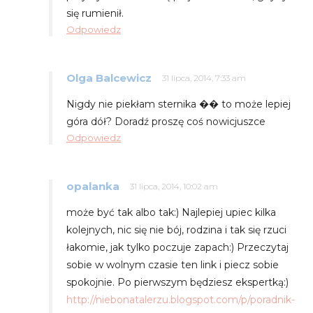
się rumienił.
Odpowiedz
Olga Balcewicz
31 lipca, 2014, 7:33 am
Nigdy nie piekłam sternika �� to może lepiej
góra dół? Doradź proszę coś nowicjuszce
Odpowiedz
opalanka
31 lipca, 2014, 10:02 am
może być tak albo tak:) Najlepiej upiec kilka
kolejnych, nic się nie bój, rodzina i tak się rzuci
łakomie, jak tylko poczuje zapach:) Przeczytaj
sobie w wolnym czasie ten link i piecz sobie
spokojnie. Po pierwszym będziesz ekspertką:)
http://niebonatalerzu.blogspot.com/p/poradnik-