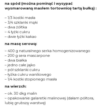
na spód (można pominąć i wysypać
wysmarowaną masłem tortownicę tartą bułką) :
– 1/3 kostki masła
– 3/4 szklanki mąki
– dwa żółtka
– 4 łyżki cukru
– dwie łyżki kakao
na masę serową:
– 400 g naturalnego serka homogenizowanego
– 200 g sera mascarpone
– dwa białka
– jedno całe jajko
– pół szklanki cukru
– łyżka cukru waniliowego
– 1/4 kostki stopionego masła
na wierzch:
– ok. 30 dkg malin
– opakowanie galaretki malinowej (dałam półtora,
lubię grubszą warstwę)