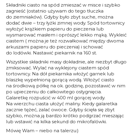
Składniki ciasto na spód zmieszać w misce i szybko
zagnieść (ostatnio używam do tego tłuczka
do ziemniaków). Gdyby było zbyt suche, można
dodać dwie – trzy łyżki zimnej wody. Spód tortownicy
wyłożyć krążkiem papieru do pieczenia lub
wysmarować masłem i oprószyć lekko mąką. Wykleić
ciastem ( można je też rozwałkować między dwoma
arkuszami papieru do pieczenia) i schować
do lodówki. Nastawić piekarnik na 160 st.
Wszystkie składniki masy dokładnie, ale niezbyt długo
zmiksować. Wylać na wyklejony ciastem spód
tortownicy. Na dół piekarnika włożyć garnek lub
blaszkę wypełnioną gorącą wodą. Włożyć ciasto
na środkową półkę na ok. godzinę, pozostawić w nim
po upieczeniu do całkowitego ostygnięcia.
Galaretkę rozpuścić w 400 ml gorącej wody.
Na wierzchu ciasta ułożyć maliny. Kiedy galaretka
zacznie tężeć, zalać owoce. Gdyby ścięła się zbyt
szybko, można ją bardzo krótko podgrzać mieszając
lub wstawić na kilka sekund do mikrofalówki.
Mówię Wam – niebo na talerzu:)