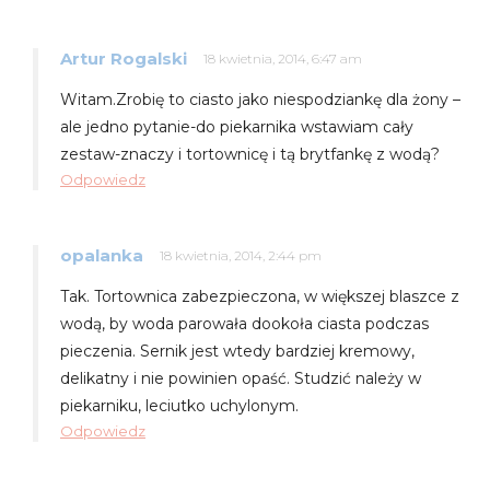
Artur Rogalski
18 kwietnia, 2014, 6:47 am
Witam.Zrobię to ciasto jako niespodziankę dla żony –
ale jedno pytanie-do piekarnika wstawiam cały
zestaw-znaczy i tortownicę i tą brytfankę z wodą?
Odpowiedz
opalanka
18 kwietnia, 2014, 2:44 pm
Tak. Tortownica zabezpieczona, w większej blaszce z
wodą, by woda parowała dookoła ciasta podczas
pieczenia. Sernik jest wtedy bardziej kremowy,
delikatny i nie powinien opaść. Studzić należy w
piekarniku, leciutko uchylonym.
Odpowiedz