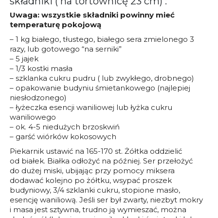
składniki ( na tortownicę 23 cm) :
Uwaga: wszystkie składniki powinny mieć
temperaturę pokojową
– 1 kg białego, tłustego, białego sera zmielonego 3
razy, lub gotowego “na serniki”
– 5 jajek
– 1/3 kostki masła
– szklanka cukru pudru ( lub zwykłego, drobnego)
– opakowanie budyniu śmietankowego (najlepiej
niesłodzonego)
– łyżeczka esencji waniliowej lub łyżka cukru
waniliowego
– ok. 4-5 niedużych brzoskwiń
– garść wiórków kokosowych
Piekarnik ustawić na 165-170 st. Żółtka oddzielić
od białek. Białka odłożyć na później. Ser przełożyć
do dużej miski, ubijając przy pomocy miksera
dodawać kolejno po żółtku, wsypać proszek
budyniowy, 3/4 szklanki cukru, stopione masło,
esencję waniliową. Jeśli ser był zwarty, niezbyt mokry
i masa jest sztywna, trudno ją wymieszać, można