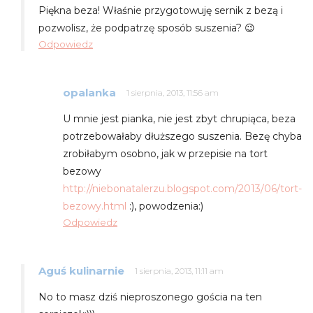
Piękna beza! Właśnie przygotowuję sernik z bezą i
pozwolisz, że podpatrzę sposób suszenia? 😉
Odpowiedz
opalanka
1 sierpnia, 2013, 11:56 am
U mnie jest pianka, nie jest zbyt chrupiąca, beza
potrzebowałaby dłuższego suszenia. Bezę chyba
zrobiłabym osobno, jak w przepisie na tort
bezowy
http://niebonatalerzu.blogspot.com/2013/06/tort-
bezowy.html
:), powodzenia:)
Odpowiedz
Aguś kulinarnie
1 sierpnia, 2013, 11:11 am
No to masz dziś nieproszonego gościa na ten