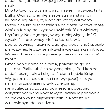
dodać pół (lub nieco więcej) szklanki śmietanki lub
mleka.
Dno tortownicy wysmarować masłem i wysypać tartą
bułką. Owinąć foremkę z zewnątrz warstwą folii
aluminiowej jak
tu
, by woda do której wstawimy
tortownicę nie przedostała się do ciasta. Serową masę
wlać do formy, po czym wstawić całość do większej
brytfanny. Nalać gorącej wody, mniej więcej do 1/3
wysokości tortownicy. Można też ustawić
pod tortownicą naczynie z gorącą wodą, choć sposób
pierwszy jest lepszy, sernik zyska większą aksamitność.
Wstawić blaszki do nagrzanego piekarnika na ok. 60
minut.
Brzoskwinie obrać ze skórek, pokroić na grube
plasterki. Białka ubić na sztywną pianę. Pod koniec
dodać resztę cukru i ubijać aż piana będzie lśniąca.
Wyjąć sernik z piekarnika ( nie wyłączać), ułożyć
na nim brzoskwinie i przykryć je pianą,
nie wygładzając zbytnio powierzchni, posypać
wszystko wiórkami kokosowymi. Wstawić ponownie
do piekarnika na piętnaście minut. Pozostawić
w uchylonym do ostudzenia.