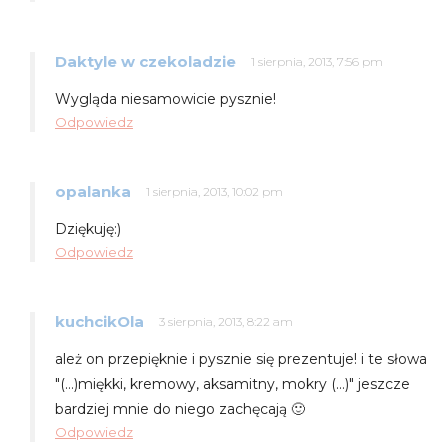
Daktyle w czekoladzie
1 sierpnia, 2013, 7:56 pm
Wygląda niesamowicie pysznie!
Odpowiedz
opalanka
1 sierpnia, 2013, 10:02 pm
Dziękuję:)
Odpowiedz
kuchcikOla
3 sierpnia, 2013, 8:22 am
ależ on przepięknie i pysznie się prezentuje! i te słowa
"(…)miękki, kremowy, aksamitny, mokry (…)" jeszcze
bardziej mnie do niego zachęcają 🙂
Odpowiedz