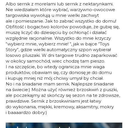
Albo sernik z morelami lub sernik z nektarynkami.
Nie wiedziałam które wybrać, warzywno-owocowe
targowiska wywołują u mnie wielki zachwyt
ale i pomieszanie. Jak to zabrać wszystko do domu!
Obfitość i bogactwo kolorów powoduje, że gubię się,
muszę liczyć do dziesięciu by ochłonąć i działać
względnie racjonalnie. Wszystko do mnie krzyczy
“wybierz mnie, wybierz mnie! “, jak w bajce “Toys
Story”, gdzie wielki automatyczny szpon wybierał
losowo pluszaki. W dni targowe trudno zaparkować
w okolicy samochód, wiec chodzę tam pieszo.
I na szczęście, bo wtedy ogranicza mnie waga
produktów, obawiam się, czy doniosę je do domu
i kupuję mniej niż mój chciwy umysł by chciał.
No i na śniadanie mam sernik. Najlepsze śniadanie
na świecie:) Można użyć również brzoskwiń z puszki,
ale poczekajmy aż skończy się sezon na te zdrowsze,
prawdziwe. Sernik z brzoskwiniami jest łatwy
do wykonania, miękki, kremowy, aksamitny, mokry
i baaaardzo dobry:)