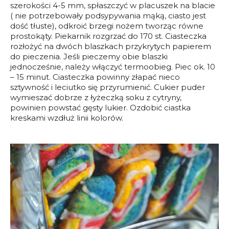
szerokości 4-5 mm, spłaszczyć w placuszek na blacie
( nie potrzebowały podsypywania mąką, ciasto jest
dość tłuste), odkroić brzegi nożem tworząc równe
prostokąty. Piekarnik rozgrzać do 170 st. Ciasteczka
rozłożyć na dwóch blaszkach przykrytych papierem
do pieczenia. Jeśli pieczemy obie blaszki
jednocześnie, należy włączyć termoobieg. Piec ok. 10
– 15 minut. Ciasteczka powinny złapać nieco
sztywność i leciutko się przyrumienić. Cukier puder
wymieszać dobrze z łyżeczką soku z cytryny,
powinien powstać gęsty lukier. Ozdobić ciastka
kreskami wzdłuż linii kolorów.