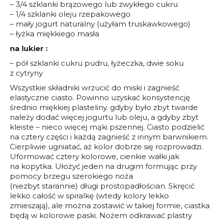
– 3/4 szklanki brązowego lub zwykłego cukru
– 1/4 szklanki oleju rzepakowego
– mały jogurt naturalny (użyłam truskawkowego)
– łyżka miękkiego masła
na lukier :
– pół szklanki cukru pudru, łyżeczka, dwie soku
z cytryny
Wszystkie składniki wrzucić do miski i zagnieść
elastyczne ciasto. Powinno uzyskać konsystencję
średnio miękkiej plasteliny. gdyby było zbyt twarde
należy dodać więcej jogurtu lub oleju, a gdyby zbyt
kleiste – nieco więcej mąki pszennej. Ciasto podzielić
na cztery części i każdą zagnieść z innym barwnikiem.
Cierpliwie ugniatać, aż kolor dobrze się rozprowadzi.
Uformować cztery kolorowe, cienkie wałki jak
na kopytka. Ułożyć jeden na drugim formując przy
pomocy brzegu szerokiego noża
(niezbyt starannie) długi prostopadłościan. Skręcić
lekko całość w spiralkę (wtedy kolory lekko
zmieszają), ale można zostawić w takiej formie, ciastka
będą w kolorowe paski. Nożem odkrawać plastry