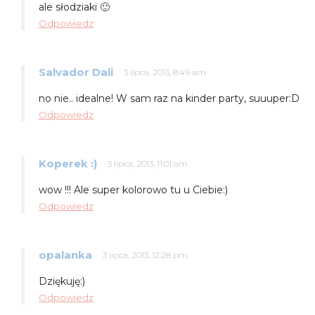
ale słodziaki 🙂
Odpowiedz
Salvador Dali
3 lipca, 2013, 8:49 am
no nie.. idealne! W sam raz na kinder party, suuuper:D
Odpowiedz
Koperek :)
3 lipca, 2013, 11:01 am
wow !!! Ale super kolorowo tu u Ciebie:)
Odpowiedz
opalanka
3 lipca, 2013, 12:28 pm
Dziękuję:)
Odpowiedz