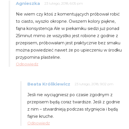
Agnieszka
23 lutego, 2018, 6:05 pm
Nie wiem czy ktoś z komentujących próbował robić
to ciasto, wyszło okropne. Owszem kolory piękne,
fajna konsystencja Ale w piekarniku siedzi już ponad
25minut mimo że wszystko jest robione z godnie z
przepisem, próbowałam jest praktycznie bez smaku
można powiedzieć nawet że po upieczeniu w środku
przypomina plasteline.
Odpowiedz
Beata Królikiewicz
23 lutego, 2018, 9:02 pm
Jeśli nie wyciągniesz po czasie zgodnym z
przepisem będą coraz twardsze. Jeśli z godnie
z nim – stwardnieją podczas stygnięcia i będą
fajnie kruche.
Odpowiedz