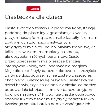
Zapisz
Ciasteczka dla dzieci
Ciasto z którego zostały ulepione ma konsystencję
podobną do plasteliny. Ugniatałam je z wielką
przyjemnością formując rozmaite kształty. Nie mam
zbyt wielkich zdolności plastycznych,
ale gdybym miała, to…ho, ho! Miałam zrobić zwykłe
kółka z kawałkiem marmolady na środku,
ale dosypałam różnych barwników. Ciasto
przed upieczeniem miało jeszcze bardziej
intensywne kolory, oczu oderwać nie mogłam.
Moje dłonie też były bardzo kolorowe, na szczęście
zmyły się dość dobrze, nic nie zostało zniszczone,
choć nieco uważności się przydało. Ciasteczka dla
dzieci barwią języki na zielono-niebiesko, co bardzo
odpowiadało ich zjadaczom. No bardzo przyjemna,
kolorowa zabawa 🙂 Proponuję ciastka dodatkowo
ozdobić lukrem z sokiem z cytryny, dodatek lekko
kwaśnego smaku bardzo dobrze współgra z ich