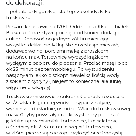
do dekoracji:
– pół tabliczki gorzkiej, startej czekolady
,
kilka
truskawek
Piekarnik nastawić na 170st. Oddzielić żółtka od białek.
Białka ubić na sztywną pianę, pod koniec dodając
cukier. Dodawać po jednym żółtku mieszając
wszystko delikatnie łyżką. Nie przestając mieszać,
dodawać wolno, porcjami mąkę z proszkiem,
na końcu mak. Tortownicę wyłożyć krążkiem
wyciętym z papieru do pieczenia. Przelać masę i piec
ok.25 minut bez termoobiegu. Po wystudzeniu
nasączyłam lekko biszkopt niewielką ilością wody
z sokiem z cytryny ( nie jest to konieczne, ale lubię
wilgotne biszkopty).
Truskawki zmiksować z cukrem. Galaretki rozpuścić
w 1/2 szklanki gorącej wody, dosypać żelatynę,
wymieszać dokładnie, ostudzić. Wlać do truskawkowej
masy. Gdyby powstały grudki, wystarczy podgrzać
ją lekko np. w mikrofali. Tortownicę, lub salaterkę
o średnicy ok. 2-3 cm mniejszej niż tortownica,
w której piecze się biszkopt, wyłożyć przeźroczystą