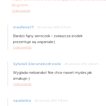
blog.html
Odpowiedz
madlene17
28 czerwca, 2013, 12:11 pm
Bardzo fajny serniczek – zwłaszcza środek
prezentuje się wspaniale:)
Odpowiedz
SylwiaS kierunekzdrowie
28 czerwca, 2013, 4:30 pm
Wyglada niebiansko! Nie chce nawet mysles jak
smakuje:-)
Odpowiedz
opalanka
28 czerwca, 2013, 7:16 pm