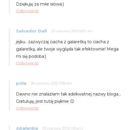
Dziękuję za miłe słowa:)
Odpowiedz
Salvador Dali
29 czerwca, 2013, 6:07 am
jejku.. zazwyczaj ciacha z galaretką to ciacha z
galaretką, ale twoje wygląda tak efektownie! Mega
mi się podoba:)
Odpowiedz
pola
30 czerwca, 2013, 11:58 am
Dawno nie znalazłam tak adekwatnej nazwy bloga…
Gratuluję, jest tutaj pięknie 🙂
Odpowiedz
opalanka
30 czerwca, 2013, 1:33 pm