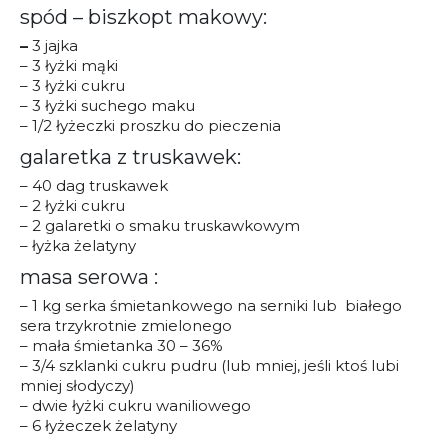
spód – biszkopt makowy:
–
3 jajka
– 3 łyżki mąki
– 3 łyżki cukru
– 3 łyżki suchego maku
– 1/2 łyżeczki proszku do pieczenia
galaretka z truskawek:
– 40 dag truskawek
– 2 łyżki cukru
– 2 galaretki o smaku truskawkowym
– łyżka żelatyny
masa serowa :
– 1 kg serka śmietankowego na serniki lub białego
sera trzykrotnie zmielonego
– mała śmietanka 30 – 36%
– 3/4 szklanki cukru pudru (lub mniej, jeśli ktoś lubi
mniej słodyczy)
– dwie łyżki cukru waniliowego
– 6 łyżeczek żelatyny