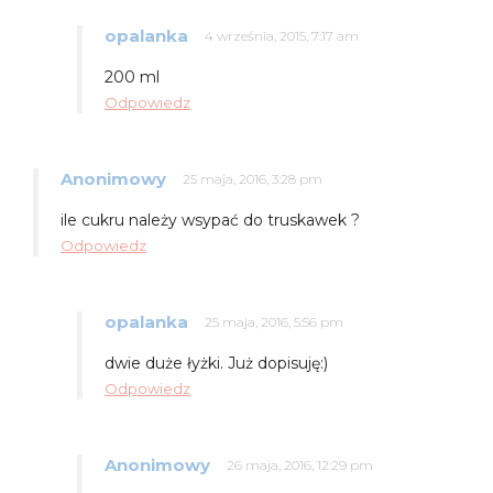
opalanka
4 września, 2015, 7:17 am
200 ml
Odpowiedz
Anonimowy
25 maja, 2016, 3:28 pm
ile cukru należy wsypać do truskawek ?
Odpowiedz
opalanka
25 maja, 2016, 5:56 pm
dwie duże łyżki. Już dopisuję:)
Odpowiedz
Anonimowy
26 maja, 2016, 12:29 pm