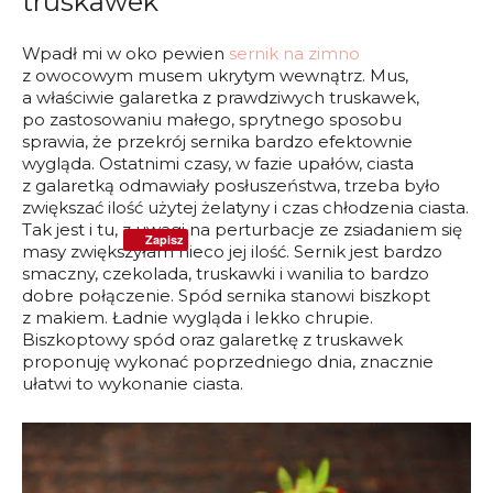
truskawek
Wpadł mi w oko pewien
sernik na zimno
z owocowym musem ukrytym wewnątrz. Mus,
a właściwie galaretka z prawdziwych truskawek,
po zastosowaniu małego, sprytnego sposobu
sprawia, że przekrój sernika bardzo efektownie
wygląda. Ostatnimi czasy, w fazie upałów, ciasta
z galaretką odmawiały posłuszeństwa, trzeba było
zwiększać ilość użytej żelatyny i czas chłodzenia ciasta.
Tak jest i tu, z uwagi na perturbacje ze zsiadaniem się
Zapisz
masy zwiększyłam nieco jej ilość. Sernik jest bardzo
smaczny, czekolada, truskawki i wanilia to bardzo
dobre połączenie. Spód sernika stanowi biszkopt
z makiem. Ładnie wygląda i lekko chrupie.
Biszkoptowy spód oraz galaretkę z truskawek
proponuję wykonać poprzedniego dnia, znacznie
ułatwi to wykonanie ciasta.