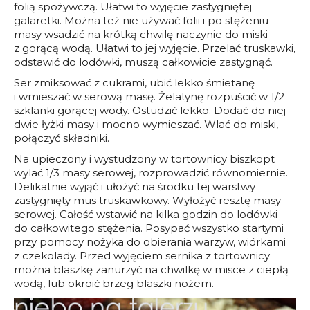
folią spożywczą. Ułatwi to wyjęcie zastygniętej
galaretki. Można też nie używać folii i po stężeniu
masy wsadzić na krótką chwilę naczynie do miski
z gorącą wodą. Ułatwi to jej wyjęcie. Przelać truskawki,
odstawić do lodówki, muszą całkowicie zastygnąć.
Ser zmiksować z cukrami, ubić lekko śmietanę
i wmieszać w serową masę. Żelatynę rozpuścić w 1/2
szklanki gorącej wody. Ostudzić lekko. Dodać do niej
dwie łyżki masy i mocno wymieszać. Wlać do miski,
połączyć składniki.
Na upieczony i wystudzony w tortownicy biszkopt
wylać 1/3 masy serowej, rozprowadzić równomiernie.
Delikatnie wyjąć i ułożyć na środku tej warstwy
zastygnięty mus truskawkowy. Wyłożyć resztę masy
serowej. Całość wstawić na kilka godzin do lodówki
do całkowitego stężenia. Posypać wszystko startymi
przy pomocy nożyka do obierania warzyw, wiórkami
z czekolady. Przed wyjęciem sernika z tortownicy
można blaszkę zanurzyć na chwilkę w misce z ciepłą
wodą, lub okroić brzeg blaszki nożem.