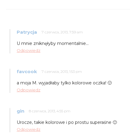
Patrycja
7 czerwca, 2013, 7:59 am
U mnie zniknęłyby momentalnie…
Odpowiedz
favcook
7 czerwca, 2013, 1:53 pm
a moja M. wyjadłaby tylko kolorowe oczka! 🙂
Odpowiedz
gin
8 czerwca, 2013, 4:55 pm
Urocze, takie kolorowe i po prostu superaśne 🙂
Odpowiedz