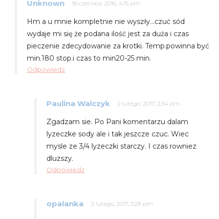
Unknown
18 czerwca, 2016, 4:15 pm
Hm a u mnie kompletnie nie wyszły…czuć sód
wydaje mi się że podana ilość jest za duża i czas
pieczenie zdecydowanie za krotki. Temp.powinna być
min.180 stop.i czas to min20-25 min.
Odpowiedz
Paulina Walczyk
2 lutego, 2017, 2:34 pm
Zgadzam sie. Po Pani komentarzu dalam
lyzeczke sody ale i tak jeszcze czuc. Wiec
mysle ze 3/4 lyzeczki starczy. I czas rowniez
dluzszy.
Odpowiedz
opalanka
2 lutego, 2017, 3:28 pm