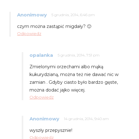
Anonimowy
5 grudnia, 2014, 6:46 pm
czym można zastąpić migdały? 🙂
Odpowiedz
opalanka
5 grudnia, 2014, 7:51 pm
Zmielonymi orzechami albo mąką
kukurydzianą, można też nie dawać nic w
zamian . Gdyby ciasto było bardzo gęste,
można dodać jajko więcej.
Odpowiedz
Anonimowy
14 grudnia, 2014, 9:40 am
wyszły przepysznie!
Odpowiedz