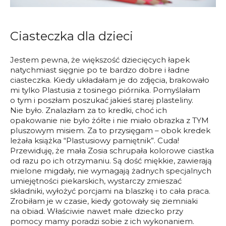
Ciasteczka dla dzieci
Jestem pewna, że większość dziecięcych łapek
natychmiast sięgnie po te bardzo dobre i ładne
ciasteczka. Kiedy układałam je do zdjęcia, brakowało
mi tylko Plastusia z tosinego piórnika. Pomyślałam
o tym i poszłam poszukać jakieś starej plasteliny.
Nie było. Znalazłam za to kredki, choć ich
opakowanie nie było żółte i nie miało obrazka z TYM
pluszowym misiem. Za to przysięgam – obok kredek
leżała książka “Plastusiowy pamiętnik”. Cuda!
Przewiduję, że mała Zosia schrupała kolorowe ciastka
od razu po ich otrzymaniu. Są dość miękkie, zawierają
mielone migdały, nie wymagają żadnych specjalnych
umiejętności piekarskich, wystarczy zmieszać
składniki, wyłożyć porcjami na blaszkę i to cała praca.
Zrobiłam je w czasie, kiedy gotowały się ziemniaki
na obiad. Właściwie nawet małe dziecko przy
pomocy mamy poradzi sobie z ich wykonaniem.