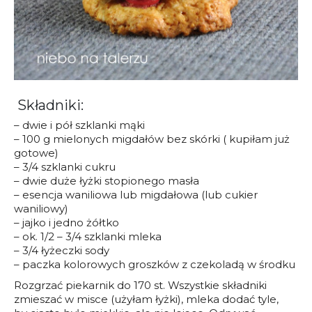
Składniki:
– dwie i pół szklanki mąki
– 100 g mielonych migdałów bez skórki ( kupiłam już
gotowe)
– 3/4 szklanki cukru
– dwie duże łyżki stopionego masła
– esencja waniliowa lub migdałowa (lub cukier
waniliowy)
– jajko i jedno żółtko
– ok. 1/2 – 3/4 szklanki mleka
– 3/4 łyżeczki sody
– paczka kolorowych groszków z czekoladą w środku
Rozgrzać piekarnik do 170 st. Wszystkie składniki
zmieszać w misce (użyłam łyżki), mleka dodać tyle,