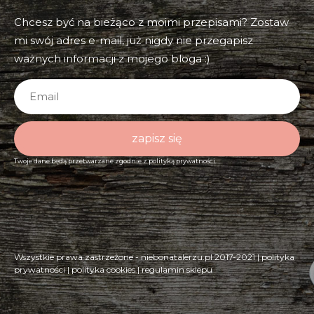
Chcesz być na bieżąco z moimi przepisami? Zostaw
mi swój adres e-mail, już nigdy nie przegapisz
ważnych informacji z mojego bloga :)
zapisz się
Twoje dane będą przetwarzane zgodnie z
polityką prywatności.
Wszystkie prawa zastrzeżone - niebonatalerzu.pl 2017-2021 |
polityka
prywatności
|
polityka cookies
|
regulamin sklepu