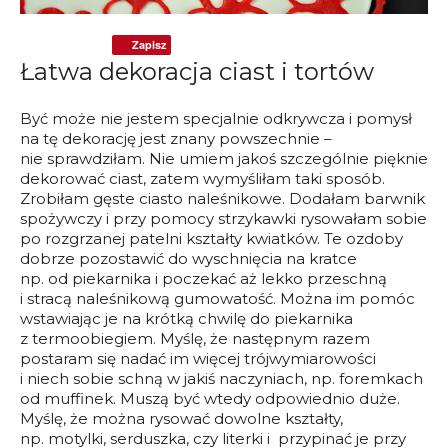
Zapisz
Łatwa dekoracja ciast i tortów
Być może nie jestem specjalnie odkrywcza i pomysł
na tę dekorację jest znany powszechnie –
nie sprawdziłam. Nie umiem jakoś szczególnie pięknie
dekorować ciast, zatem wymyśliłam taki sposób.
Zrobiłam gęste ciasto naleśnikowe. Dodałam barwnik
spożywczy i przy pomocy strzykawki rysowałam sobie
po rozgrzanej patelni kształty kwiatków. Te ozdoby
dobrze pozostawić do wyschnięcia na kratce
np. od piekarnika i poczekać aż lekko przeschną
i stracą naleśnikową gumowatość. Można im pomóc
wstawiając je na krótką chwilę do piekarnika
z termoobiegiem. Myślę, że następnym razem
postaram się nadać im więcej trójwymiarowości
i niech sobie schną w jakiś naczyniach, np. foremkach
od muffinek. Muszą być wtedy odpowiednio duże.
Myślę, że można rysować dowolne kształty,
np. motylki, serduszka, czy literki i przypinać je przy