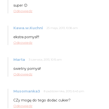
super 🙂
Odpowiedz
Kawa.w.Kuchni
25 maja, 2013, 10:36 am
ekstra pomysl!!!
Odpowiedz
Marta
3 czerwca, 2013, 10:15 am
świetny pomysł!
Odpowiedz
Musomanka3
8 października, 2013, 6:45 pm
CZy mogę do tego dodać cukier?
Odpowiedz