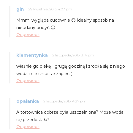
gin
29 kwietnia, 2013, 4:07 pm
Mmm, wygląda cudownie 🙂 Idealny sposób na
nieudany budyń 🙂
Odpowiedz
klementynka
2 listopada, 2013, 3:14 pm
właśnie go piekę… grugą godzinę i zrobiła się z niego
woda i nie chce się zapiec:(
Odpowiedz
opalanka
2 listopada, 2013, 4:27 pm
A tortownica dobrze była uszczelniona? Może woda
się przedostała?
Odpowiedz