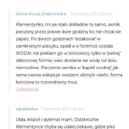
Anna Roza Dabrowka
9 listopada, 2013, 10:39 am
Klementynko, mi sie stalo dokladnie to samo, sernik
pieczony przez prawie dwie godziny bo nie chcial sie
zapiec. Po dwoch godzinach 'lezakowal' w
zamknietym piecyku, opadl a w foremce zostala
WODA!. nie pieklam go w tortownicy tylko w 'pelnej'
silikonowej formie, wiec dostanie sie wody od dolu
niemozliwe. Pieczenie sernika w 'kapieli wodnej' jak
sama nazwa wskazuje owszem obmylo ciasto, forma
koncowa to rozwodniony mus.
Odpowiedz
opalanka
9 listopada, 2013, 2:48 pm
Ulala, kłopot i dylemat mam. Ostatecznie
Klementynce chyba się udało,ciekawe, gdzie pies