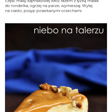
część masy kajmakowej włóż razem z łyżką masła
do rondelka, ogrzej na parze, wymieszaj. Wylej
na ciasto, posyp posiekanymi orzechami.