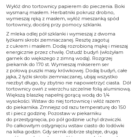
Wyłóż dno tortownicy papierem do pieczenia. Boki
wysmaruj masłem. Herbatniki pokrusz drobno,
wymieszaj ręką z masłem, wyłóż mieszanką spód
tortownicy, dociśnij przy pomocy szklanki.
Z mleka odlej pół szklanki i wymieszaj z dwoma
łyżkami skrobi ziemniaczanej. Resztę zagotuj
z cukrem i masłem. Dodaj rozrobioną mąkę i mieszaj
energicznie przez chwilę. Ostudź budyń (włożyłam
garnek do większego z zimną wodą). Rozgrzej
piekarnik do 170 st. Wymieszaj mikserem ser
z połową puszki masy krówkowej. Dodaj budyń, całe
jajka, 2 łyżki skrobi ziemniaczanej, ubijaj wszystko
niezbyt długo, by zbytnio nie napowietrzyć ciasta. Dół
tortownicy owiń z wierzchu szczelnie folią aluminiową.
Większą blaszkę napełnij gorącą wodą do 1/4
wysokości. Wstaw do niej tortownicę i włóż razem
do piekarnika. Zmniejsz od razu temperaturę do 150
st i piecz godzinę. Pozostaw w piekarniku
do przestygnięcia, po pół godzinie uchyl drzwiczki.
Po całkowitym ostygnięciu wstaw ciasto do lodówki
na kilka godzin. Gdy sernik dobrze stężeje, drugą