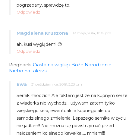
pogrzebany, sprawdzę to.
Odpowiedz
Magdalena Kruszona
19 maja, 2014, 11:06 pm
ah, kusi wyglądem! 🙂
Odpowiedz
Pingback:
Ciasta na wigilię i Boże Narodzenie -
Niebo na talerzu
Ewa
31 października, 2019, 3:23 pm
Sernik miodzio!!! Ale faktem jest ze na kupnym serze
z wiaderka nie wychodzi.. używam zatem tylko
wiejskiego sera, ewentualnie kupnego ale do
samodzielnego zmielenia. Lepszego sernika w życiu
nie jadłam!! Nie można się powstrzymać przed
nałożeniem kolejnego kawałka….. mniam!!!