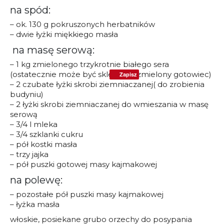
na spód:
– ok. 130 g pokruszonych herbatników
– dwie łyżki miękkiego masła
na masę serową:
– 1 kg zmielonego trzykrotnie białego sera
(ostatecznie może być sklepowy, zmielony gotowiec)
Zapisz
– 2 czubate łyżki skrobi ziemniaczanej( do zrobienia
budyniu)
– 2 łyżki skrobi ziemniaczanej do wmieszania w masę
serową
– 3/4 l mleka
– 3/4 szklanki cukru
– pół kostki masła
– trzy jajka
– pół puszki gotowej masy kajmakowej
na polewę:
– pozostałe pół puszki masy kajmakowej
– łyżka masła
włoskie, posiekane grubo orzechy do posypania