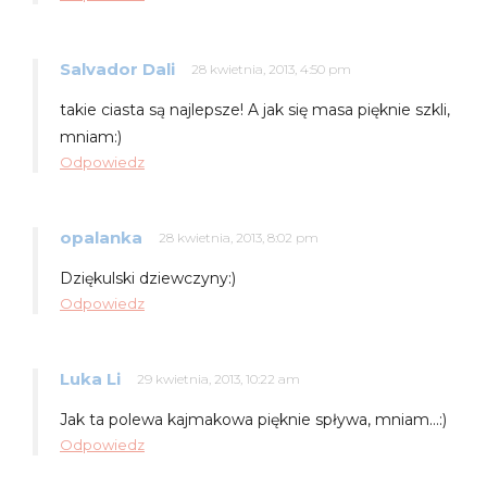
Salvador Dali
28 kwietnia, 2013, 4:50 pm
takie ciasta są najlepsze! A jak się masa pięknie szkli,
mniam:)
Odpowiedz
opalanka
28 kwietnia, 2013, 8:02 pm
Dziękulski dziewczyny:)
Odpowiedz
Luka Li
29 kwietnia, 2013, 10:22 am
Jak ta polewa kajmakowa pięknie spływa, mniam…:)
Odpowiedz