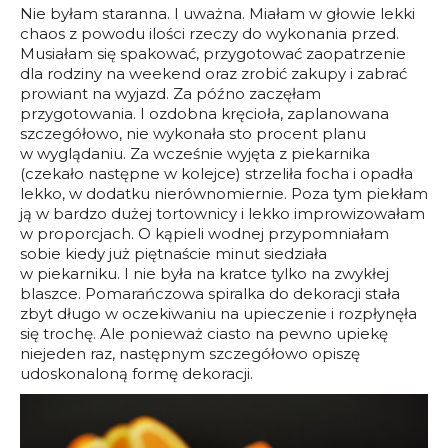
Nie byłam staranna. I uważna. Miałam w głowie lekki
chaos z powodu ilości rzeczy do wykonania przed.
Musiałam się spakować, przygotować zaopatrzenie
dla rodziny na weekend oraz zrobić zakupy i zabrać
prowiant na wyjazd. Za późno zaczęłam
przygotowania. I ozdobna kręcioła, zaplanowana
szczegółowo, nie wykonała sto procent planu
w wyglądaniu. Za wcześnie wyjęta z piekarnika
(czekało następne w kolejce) strzeliła focha i opadła
lekko, w dodatku nierównomiernie. Poza tym piekłam
ją w bardzo dużej tortownicy i lekko improwizowałam
w proporcjach. O kąpieli wodnej przypomniałam
sobie kiedy już piętnaście minut siedziała
w piekarniku. I nie była na kratce tylko na zwykłej
blaszce. Pomarańczowa spiralka do dekoracji stała
zbyt długo w oczekiwaniu na upieczenie i rozpłynęła
się trochę. Ale ponieważ ciasto na pewno upiekę
niejeden raz, następnym szczegółowo opiszę
udoskonaloną formę dekoracji.