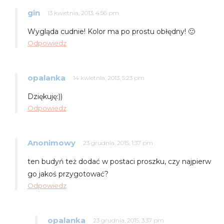
gin
13 kwietnia, 2013, 4:56 pm
Wygląda cudnie! Kolor ma po prostu obłędny! 🙂
Odpowiedz
opalanka
14 kwietnia, 2013, 5:23 pm
Dziękuję:))
Odpowiedz
Anonimowy
23 grudnia, 2015, 1:37 pm
ten budyń też dodać w postaci proszku, czy najpierw
go jakoś przygotować?
Odpowiedz
opalanka
23 grudnia, 2015, 3:37 pm