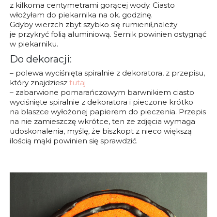
z kilkoma centymetrami gorącej wody. Ciasto
włożyłam do piekarnika na ok. godzinę.
Gdyby wierzch zbyt szybko się rumienił,należy
je przykryć folią aluminiową. Sernik powinien ostygnąć
w piekarniku.
Do dekoracji:
– polewa wyciśnięta spiralnie z dekoratora, z przepisu,
który znajdziesz
tutaj
– zabarwione pomarańczowym barwnikiem ciasto
wyciśnięte spiralnie z dekoratora i pieczone krótko
na blaszce wyłożonej papierem do pieczenia. Przepis
na nie zamieszczę wkrótce, ten ze zdjęcia wymaga
udoskonalenia, myślę, że biszkopt z nieco większą
ilością mąki powinien się sprawdzić.