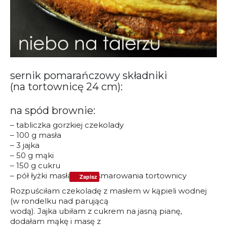
sernik pomarańczowy składniki
(na tortownicę 24 cm):
na spód brownie:
– tabliczka gorzkiej czekolady
– 100 g masła
– 3 jajka
– 50 g mąki
– 150 g cukru
– pół łyżki masła do posmarowania tortownicy
Zapisz
Rozpuściłam czekoladę z masłem w kąpieli wodnej
(w rondelku nad parującą
wodą). Jajka ubiłam z cukrem na jasną pianę,
dodałam mąkę i masę z