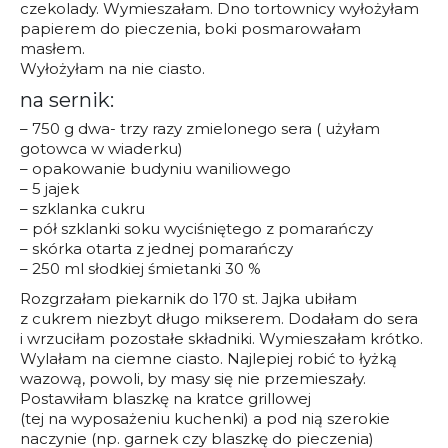
czekolady. Wymieszałam. Dno tortownicy wyłożyłam
papierem do pieczenia, boki posmarowałam
masłem.
Wyłożyłam na nie ciasto.
na sernik:
– 750 g dwa- trzy razy zmielonego sera ( użyłam
gotowca w wiaderku)
– opakowanie budyniu waniliowego
– 5 jajek
– szklanka cukru
– pół szklanki soku wyciśniętego z pomarańczy
– skórka otarta z jednej pomarańczy
– 250 ml słodkiej śmietanki 30 %
Rozgrzałam piekarnik do 170 st. Jajka ubiłam
z cukrem niezbyt długo mikserem. Dodałam do sera
i wrzuciłam pozostałe składniki. Wymieszałam krótko.
Wylałam na ciemne ciasto. Najlepiej robić to łyżką
wazową, powoli, by masy się nie przemieszały.
Postawiłam blaszkę na kratce grillowej
(tej na wyposażeniu kuchenki) a pod nią szerokie
naczynie (np. garnek czy blaszkę do pieczenia)