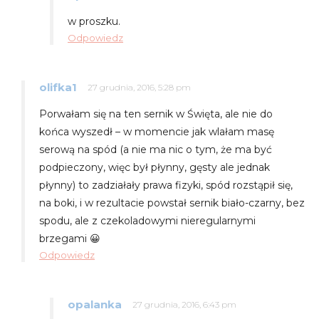
w proszku.
Odpowiedz
olifka1
27 grudnia, 2016, 5:28 pm
Porwałam się na ten sernik w Święta, ale nie do
końca wyszedł – w momencie jak wlałam masę
serową na spód (a nie ma nic o tym, że ma być
podpieczony, więc był płynny, gęsty ale jednak
płynny) to zadziałały prawa fizyki, spód rozstąpił się,
na boki, i w rezultacie powstał sernik biało-czarny, bez
spodu, ale z czekoladowymi nieregularnymi
brzegami 😀
Odpowiedz
opalanka
27 grudnia, 2016, 6:43 pm