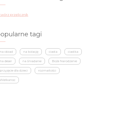
wórz przelicznik
opularne tagi
na obiad
na kolację
ciasta
ciastka
na deser
na śniadanie
Boże Narodzenie
przyjęcie dla dzieci
rozmaitości
Wielkanoc