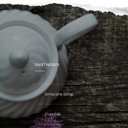
PARTNERZY
Smaczne Blogi
Durszlak