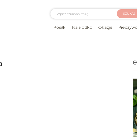
SZUKAJ
Posiłki
Na słodko
Okazje
Pieczyw
a