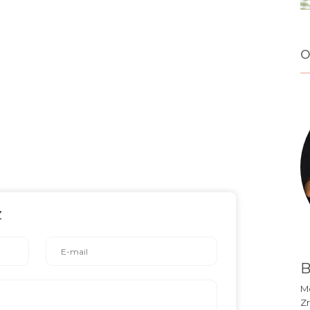
o
z
B
Mó
Zr