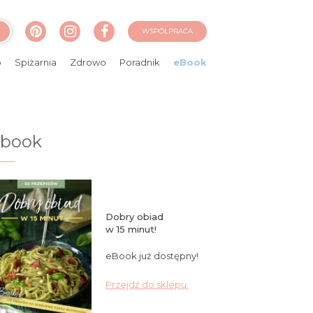
WSPÓŁPRACA
o
Spiżarnia
Zdrowo
Poradnik
eBook
ebook
Dobry obiad
w 15 minut!
eBook już dostępny!
Przejdź do sklepu.