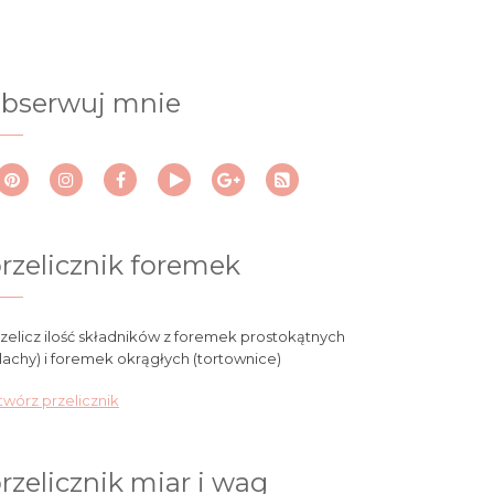
bserwuj mnie
rzelicznik foremek
zelicz ilość składników z foremek prostokątnych
lachy) i foremek okrągłych (tortownice)
wórz przelicznik
rzelicznik miar i wag