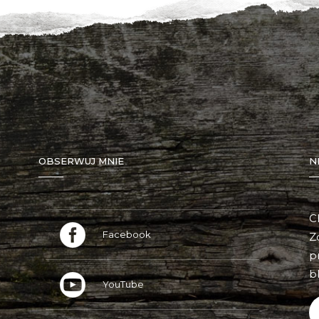
OBSERWUJ MNIE
N
C
Facebook
Z
p
bl
YouTube