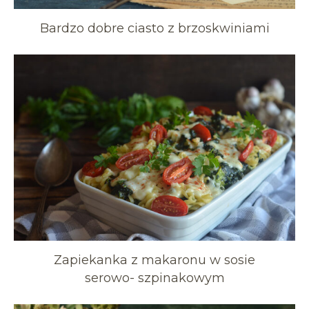
Bardzo dobre ciasto z brzoskwiniami
Zapiekanka z makaronu w sosie
serowo- szpinakowym