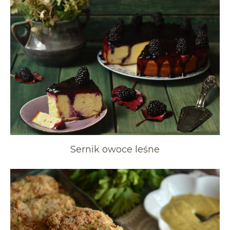
Sernik owoce leśne