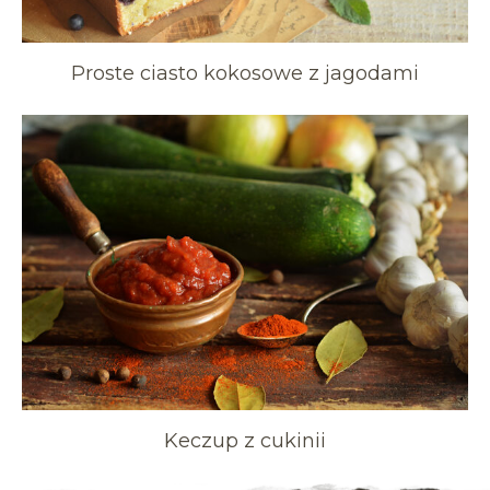
Proste ciasto kokosowe z jagodami
Keczup z cukinii