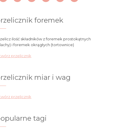
rzelicznik foremek
zelicz ilość składników z foremek prostokątnych
lachy) i foremek okrągłych (tortownice)
wórz przelicznik
rzelicznik miar i wag
wórz przelicznik
opularne tagi