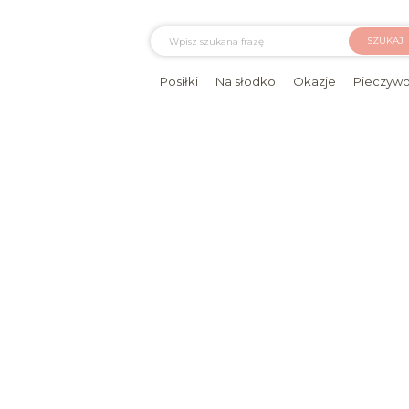
SZUKAJ
Posiłki
Na słodko
Okazje
Pieczyw