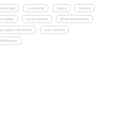
na obiad
na kolację
ciasta
ciastka
na deser
na śniadanie
Boże Narodzenie
przyjęcie dla dzieci
rozmaitości
Wielkanoc