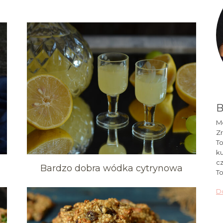
B
Mó
Zr
To
ku
cz
Bardzo dobra wódka cytrynowa
To
Do