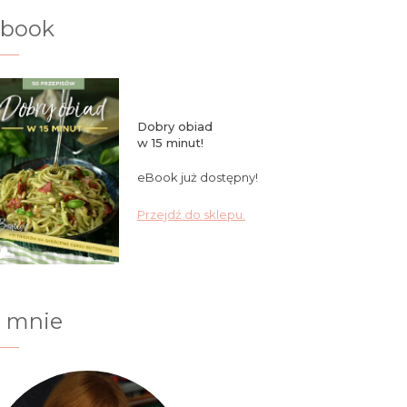
ebook
Dobry obiad
w 15 minut!
eBook już dostępny!
Przejdź do sklepu.
 mnie